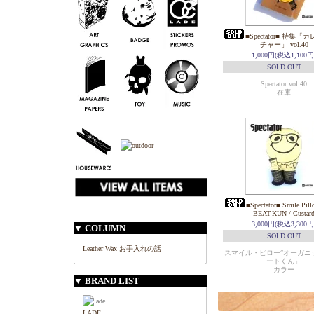
■Spectator■ 特集
チャー」 vol.40
1,000円(税込1,100円
SOLD OUT
Spectator vol.40
在庫
■Spectator■ Smile Pill
BEAT-KUN / Custar
3,000円(税込3,300円
▼ COLUMN
SOLD OUT
Leather Wax お手入れの話
スマイル・ピロー“オーガニッ
ートくん」
カラー
▼ BRAND LIST
LADE