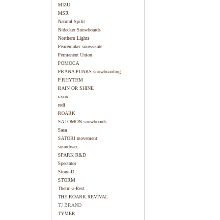
MIZU
MSR
Natural Spilit
Nidecker Snowboards
Northern Lights
Peacemaker snowskate
Permanent Union
POMOCA
PRANA PUNKS snowboarding
P.RHYTHM
RAIN OR SHINE
rasox
redi
ROARK
SALOMON snowboards
Sasa
SATORI movement
soundwax
SPARK R&D
Spectator
Stone-D
STORM
Therm-a-Rest
THE ROARK REVIVAL
TJ BRAND
TYMER