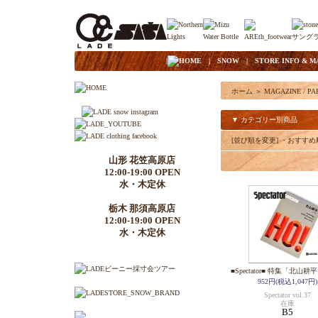
|
HOME
|
SNOW
|
STORE INFO & M
ホーム
＞
MAGAZINE / PA
▼ カテゴリー別商品
[並び順を変更]
・おすすめ
山形 花笠高原店
12:00-19:00 OPEN
水・木定休
栃木 那須高原店
12:00-19:00 OPEN
水・木定休
■Spectator■ 特集「北山耕平」
952円(税込1,047円)
Spectator vol.37
在庫
B5