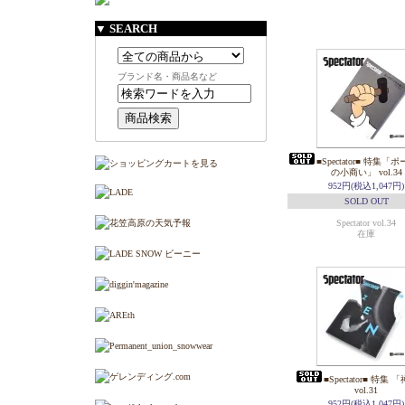
▼ SEARCH
ブランド名・商品名など
■Spectator■ 特集
の小商い」 vol.34
952円(税込1,047円)
SOLD OUT
Spectator vol.34
在庫
■Spectator■ 特集 
vol.31
952円(税込1,047円)