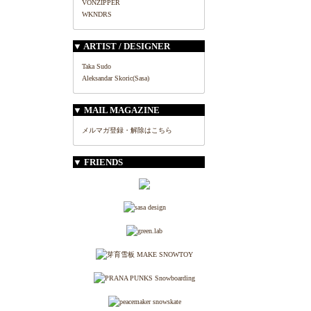
VONZIPPER
WKNDRS
▼ ARTIST / DESIGNER
Taka Sudo
Aleksandar Skoric(Sasa)
▼ MAIL MAGAZINE
メルマガ登録・解除はこちら
▼ FRIENDS