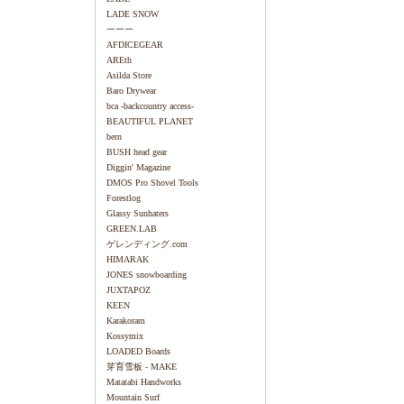
LADE SNOW
ーーー
AFDICEGEAR
AREth
Asilda Store
Baro Drywear
bca -backcountry access-
BEAUTIFUL PLANET
bern
BUSH head gear
Diggin' Magazine
DMOS Pro Shovel Tools
Forestlog
Glassy Sunhaters
GREEN.LAB
ゲレンディング.com
HIMARAK
JONES snowboarding
JUXTAPOZ
KEEN
Karakoram
Kossymix
LOADED Boards
芽育雪板 - MAKE
Matatabi Handworks
Mountain Surf