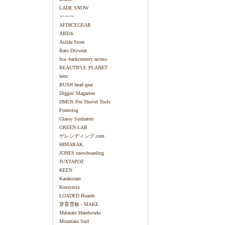
LADE SNOW
ーーー
AFDICEGEAR
AREth
Asilda Store
Baro Drywear
bca -backcountry access-
BEAUTIFUL PLANET
bern
BUSH head gear
Diggin' Magazine
DMOS Pro Shovel Tools
Forestlog
Glassy Sunhaters
GREEN.LAB
ゲレンディング.com
HIMARAK
JONES snowboarding
JUXTAPOZ
KEEN
Karakoram
Kossymix
LOADED Boards
芽育雪板 - MAKE
Matatabi Handworks
Mountain Surf