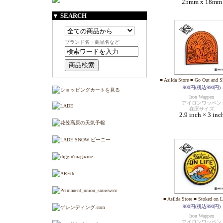
25mm x 18mm
▼ SEARCH
ブランド名・商品名など
■ Asilda Store ■ Go Out and S
900円(税込990円)
Iron Wappen
アイロンワッペン
在庫サイズ
2.9 inch × 3 inc
■ Asilda Store ■ Stoked on L
900円(税込990円)
Iron Wappen
アイロンワッペン