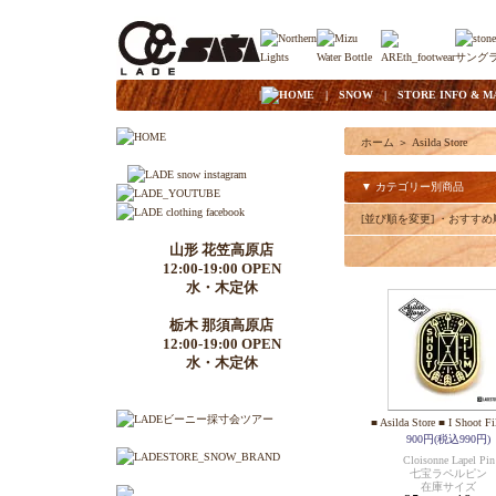
|
HOME
|
SNOW
|
STORE INFO & M
ホーム
＞
Asilda Store
▼ カテゴリー別商品
[並び順を変更]
・おすすめ
山形 花笠高原店
12:00-19:00 OPEN
水・木定休
栃木 那須高原店
12:00-19:00 OPEN
水・木定休
■ Asilda Store ■ I Shoot F
900円(税込990円)
Cloisonne Lapel Pin
七宝ラペルピン
在庫サイズ