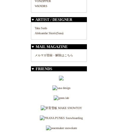
VONZIPPER
WKNDRS
▼ ARTIST / DESIGNER
Taka Sudo
Aleksandar Skoric(Sasa)
▼ MAIL MAGAZINE
メルマガ登録・解除はこちら
▼ FRIENDS