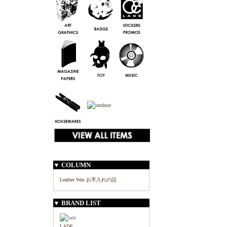
▼ COLUMN
Leather Wax お手入れの話
▼ BRAND LIST
LADE