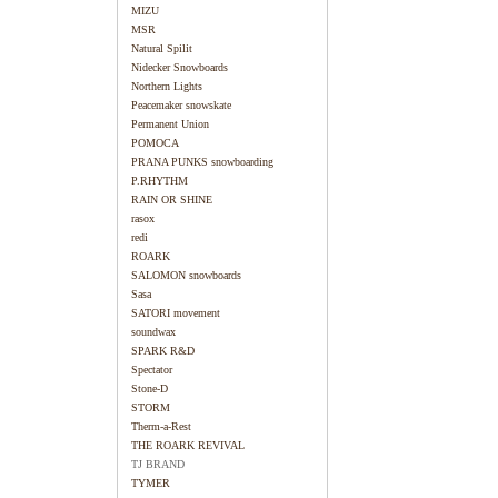
MIZU
MSR
Natural Spilit
Nidecker Snowboards
Northern Lights
Peacemaker snowskate
Permanent Union
POMOCA
PRANA PUNKS snowboarding
P.RHYTHM
RAIN OR SHINE
rasox
redi
ROARK
SALOMON snowboards
Sasa
SATORI movement
soundwax
SPARK R&D
Spectator
Stone-D
STORM
Therm-a-Rest
THE ROARK REVIVAL
TJ BRAND
TYMER