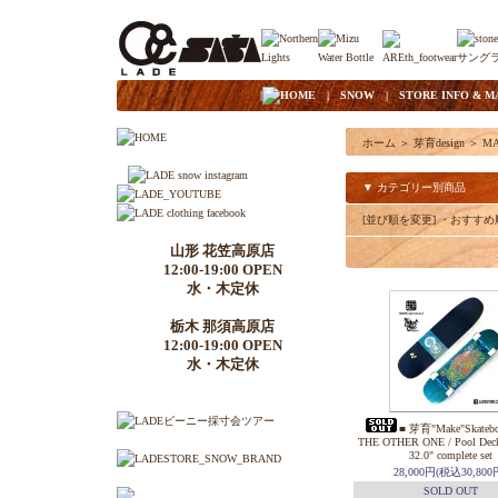
|
HOME
|
SNOW
|
STORE INFO & M
ホーム
＞
芽育design
＞
MA
▼ カテゴリー別商品
[並び順を変更]
・おすすめ
山形 花笠高原店
12:00-19:00 OPEN
水・木定休
栃木 那須高原店
12:00-19:00 OPEN
水・木定休
■ 芽育"Make"Skatebo
THE OTHER ONE / Pool Deck
32.0" complete set
28,000円(税込30,800
SOLD OUT