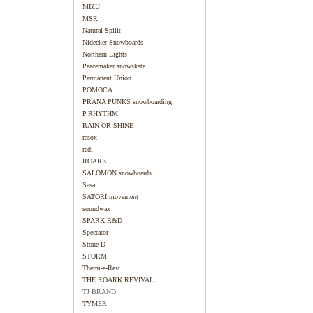
MIZU
MSR
Natural Spilit
Nidecker Snowboards
Northern Lights
Peacemaker snowskate
Permanent Union
POMOCA
PRANA PUNKS snowboarding
P.RHYTHM
RAIN OR SHINE
rasox
redi
ROARK
SALOMON snowboards
Sasa
SATORI movement
soundwax
SPARK R&D
Spectator
Stone-D
STORM
Therm-a-Rest
THE ROARK REVIVAL
TJ BRAND
TYMER