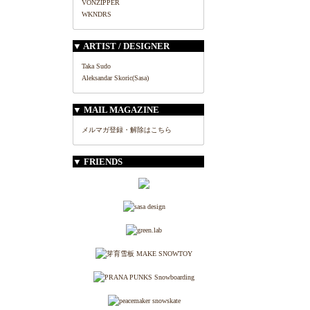
VONZIPPER
WKNDRS
▼ ARTIST / DESIGNER
Taka Sudo
Aleksandar Skoric(Sasa)
▼ MAIL MAGAZINE
メルマガ登録・解除はこちら
▼ FRIENDS