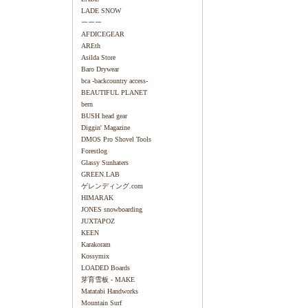
LADE SNOW
ーーー
AFDICEGEAR
AREth
Asilda Store
Baro Drywear
bca -backcountry access-
BEAUTIFUL PLANET
bern
BUSH head gear
Diggin' Magazine
DMOS Pro Shovel Tools
Forestlog
Glassy Sunhaters
GREEN.LAB
ゲレンディング.com
HIMARAK
JONES snowboarding
JUXTAPOZ
KEEN
Karakoram
Kossymix
LOADED Boards
芽育雪板 - MAKE
Matatabi Handworks
Mountain Surf