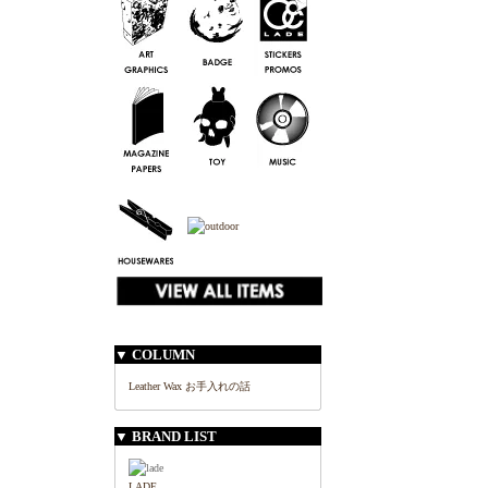
▼ COLUMN
Leather Wax お手入れの話
▼ BRAND LIST
LADE