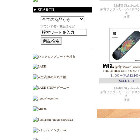
MAKE Skateboards
▼ SEARCH
芽育ファクトリーメイドス
キ
在庫
ブランド名・商品名など
■ 芽育"Make"Skatebo
THE OTHER ONE / 8.25" x 
11,000円(税込12,100
SOLD OUT
MAKE Skateboards
芽育ファクトリーメイドス
キ
在庫