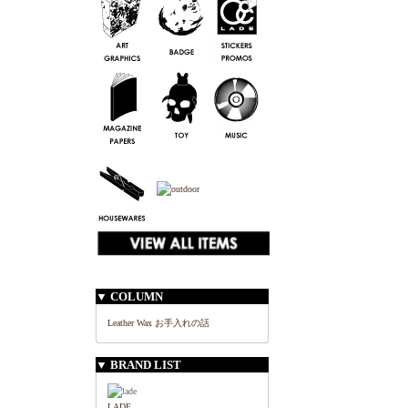
▼ COLUMN
Leather Wax お手入れの話
▼ BRAND LIST
LADE