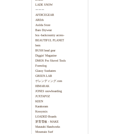
LADE SNOW
ーーー
AFDICEGEAR
AREth
Asilda Store
Baro Drywear
bca -backcountry access-
BEAUTIFUL PLANET
bern
BUSH head gear
Diggin' Magazine
DMOS Pro Shovel Tools
Forestlog
Glassy Sunhaters
GREEN.LAB
ゲレンディング.com
HIMARAK
JONES snowboarding
JUXTAPOZ
KEEN
Karakoram
Kossymix
LOADED Boards
芽育雪板 - MAKE
Matatabi Handworks
Mountain Surf