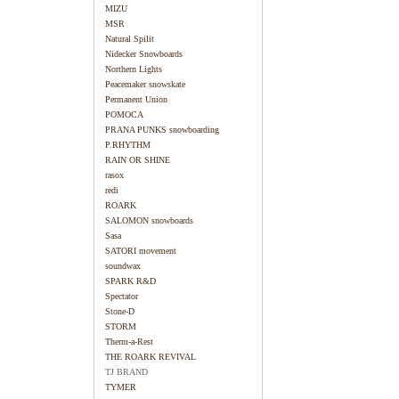
MIZU
MSR
Natural Spilit
Nidecker Snowboards
Northern Lights
Peacemaker snowskate
Permanent Union
POMOCA
PRANA PUNKS snowboarding
P.RHYTHM
RAIN OR SHINE
rasox
redi
ROARK
SALOMON snowboards
Sasa
SATORI movement
soundwax
SPARK R&D
Spectator
Stone-D
STORM
Therm-a-Rest
THE ROARK REVIVAL
TJ BRAND
TYMER