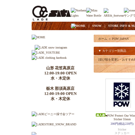
|
HOME
|
SNOW
|
STORE INFO & M
ホーム
＞
POW JAPAN
▼ カテゴリー別商品
[並び順を変更]
・おすすめ
山形 花笠高原店
12:00-19:00 OPEN
水・木定休
栃木 那須高原店
12:00-19:00 OPEN
水・木定休
■POW Protect Our Wint
Sticker 55mm
200円(税込220円)
Sticker
ステッカー