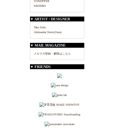
VONZIPPER
WKNDRS
▼ ARTIST / DESIGNER
Taka Sudo
Aleksandar Skoric(Sasa)
▼ MAIL MAGAZINE
メルマガ登録・解除はこちら
▼ FRIENDS