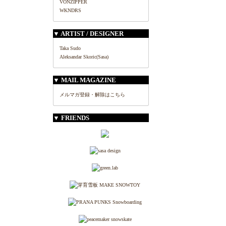
VONZIPPER
WKNDRS
▼ ARTIST / DESIGNER
Taka Sudo
Aleksandar Skoric(Sasa)
▼ MAIL MAGAZINE
メルマガ登録・解除はこちら
▼ FRIENDS