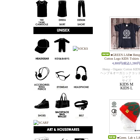
■GREEN.LAB■ Hemp -
Cotton Logo KIDS T-shirts 
4,800円(税込5,280円
Hemp - Organic Cotton KIDS 
ヘンプ＆オーガニックコットン
シャツ
サイズ
KIDS M
KIDS L
■Green. Lab x L