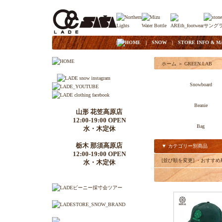
|
HOME
|
SNOW
|
STORE INFO & M
ホーム
＞
GREEN.LAB
Snowboard
Beanie
山形 花笠高原店
12:00-19:00 OPEN
Bag
水・木定休
栃木 那須高原店
▼ カテゴリー別商品
12:00-19:00 OPEN
[並び順を変更]
・おすすめ
水・木定休