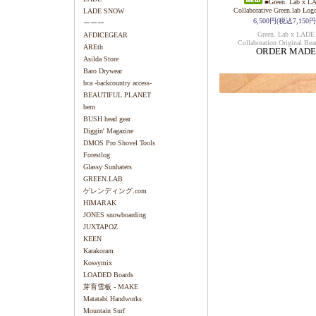
■Green. Lab x L
Collaborative Green.lab Log
LADE SNOW
6,500円(税込7,150円
ーーー
Green. Lab x LADE
AFDICEGEAR
Collaboration Original Bea
AREth
ORDER MADE
Asilda Store
Baro Drywear
bca -backcountry access-
BEAUTIFUL PLANET
bern
BUSH head gear
Diggin' Magazine
DMOS Pro Shovel Tools
Forestlog
Glassy Sunhaters
GREEN.LAB
ゲレンディング.com
HIMARAK
JONES snowboarding
JUXTAPOZ
KEEN
Karakoram
Kossymix
LOADED Boards
芽育雪板 - MAKE
Matatabi Handworks
Mountain Surf