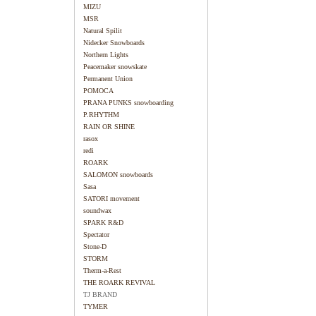
MIZU
MSR
Natural Spilit
Nidecker Snowboards
Northern Lights
Peacemaker snowskate
Permanent Union
POMOCA
PRANA PUNKS snowboarding
P.RHYTHM
RAIN OR SHINE
rasox
redi
ROARK
SALOMON snowboards
Sasa
SATORI movement
soundwax
SPARK R&D
Spectator
Stone-D
STORM
Therm-a-Rest
THE ROARK REVIVAL
TJ BRAND
TYMER