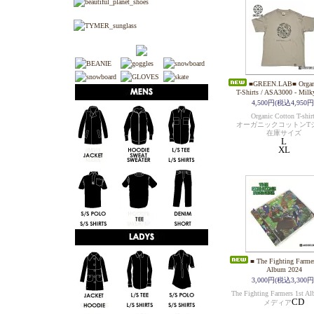
■GREEN.LAB■ Organi
T-Shirts / ASA3000 - Milk
4,500円(税込4,950円
Organic Cotton T-shir
オーガニックコットンT
在庫サイズ
L
XL
■ The Fighting Farmer
Album 2024
3,000円(税込3,300円
The Fighting Farmers 1st 
CD
メディア