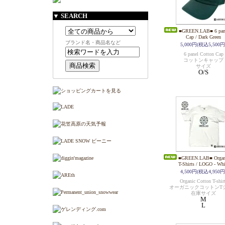
▼ SEARCH
■GREEN.LAB■ 6 pane
Cap / Dark Green
ブランド名・商品名など
5,000円(税込5,500円
6 panel Cotton Cap
コットンキャップ
サイズ
O/S
■GREEN.LAB■ Organi
T-Shirts / LOGO - Whi
4,500円(税込4,950円
Organic Cotton T-shir
オーガニックコットンT
在庫サイズ
M
L