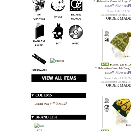
Collaborative Green.lab Logo C
6,800円(税込7,480円
Green. Lab x LADE
Collaboration Original B
ORDER MADE
■Green. Lab x L
Collaborative Green.lab Pong
8,500円(税込9,350円
Green. Lab x LADE T
Collaboration Original B
ORDER MADE
▼ COLUMN
Leather Wax お手入れの話
▼ BRAND LIST
LADE