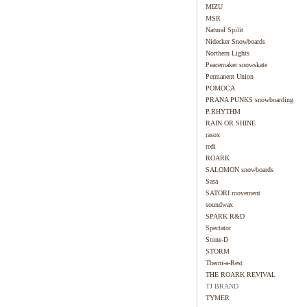
MIZU
MSR
Natural Spilit
Nidecker Snowboards
Northern Lights
Peacemaker snowskate
Permanent Union
POMOCA
PRANA PUNKS snowboarding
P.RHYTHM
RAIN OR SHINE
rasox
redi
ROARK
SALOMON snowboards
Sasa
SATORI movement
soundwax
SPARK R&D
Spectator
Stone-D
STORM
Therm-a-Rest
THE ROARK REVIVAL
TJ BRAND
TYMER