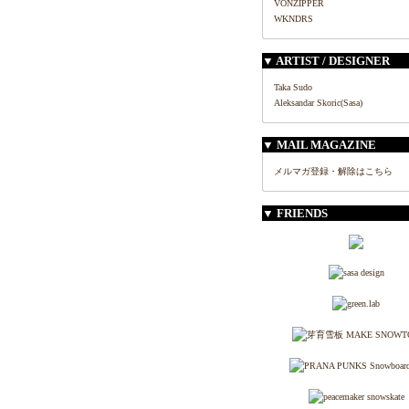
VONZIPPER
WKNDRS
▼ ARTIST / DESIGNER
Taka Sudo
Aleksandar Skoric(Sasa)
▼ MAIL MAGAZINE
メルマガ登録・解除はこちら
▼ FRIENDS