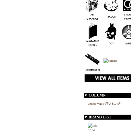
▼ COLUMN
Leather Wax お手入れの話
▼ BRAND LIST
LADE