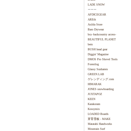
LADE SNOW
ーーー
AFDICEGEAR
AREth
Asilda Store
Baro Drywear
bca -backcountry access-
BEAUTIFUL PLANET
bern
BUSH head gear
Diggin' Magazine
DMOS Pro Shovel Tools
Forestlog
Glassy Sunhaters
GREEN.LAB
ゲレンディング.com
HIMARAK
JONES snowboarding
JUXTAPOZ
KEEN
Karakoram
Kossymix
LOADED Boards
芽育雪板 - MAKE
Matatabi Handworks
Mountain Surf