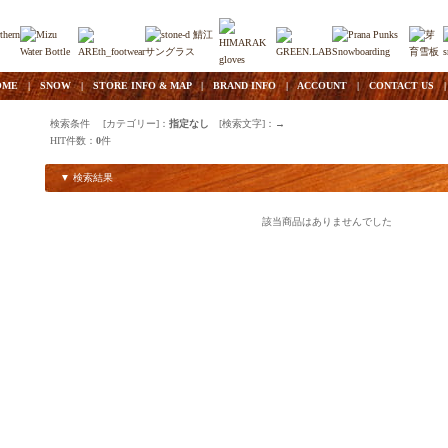
OME
|
SNOW
|
STORE INFO & MAP
|
BRAND INFO
|
ACCOUNT
|
CONTACT US
検索条件 [カテゴリー]：
指定なし
[検索文字]：
→
HIT件数：
0
件
▼ 検索結果
該当商品はありませんでした