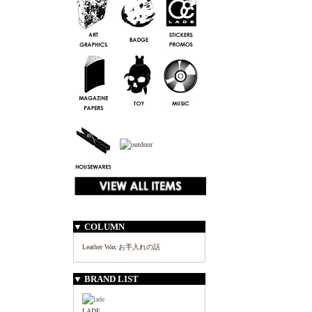
▼ COLUMN
Leather Wax お手入れの話
▼ BRAND LIST
LADE