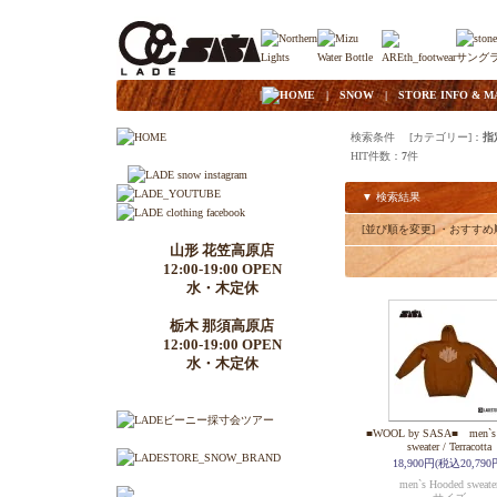
|
HOME
|
SNOW
|
STORE INFO & M
検索条件 [カテゴリー]：
指
HIT件数：
7
件
▼ 検索結果
[並び順を変更]
・おすすめ
山形 花笠高原店
12:00-19:00 OPEN
水・木定休
栃木 那須高原店
12:00-19:00 OPEN
水・木定休
■WOOL by SASA■ men`s 
sweater / Terracotta
18,900円(税込20,790
men`s Hooded sweate