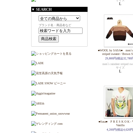
サイズ
L
▼ SEARCH
ブランド名・商品名など
■WOOL by SASA■ men`s r
striped sweater / Brown S
29,800円(税込32,780
men`s raindeer striped sw
サイズ
L
■Sasa■ P R E S K O K - V
Vanilla
4,200円(税込4,620円