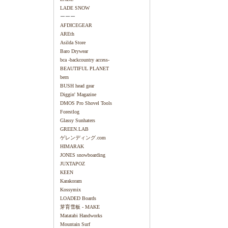
LADE SNOW
ーーー
AFDICEGEAR
AREth
Asilda Store
Baro Drywear
bca -backcountry access-
BEAUTIFUL PLANET
bern
BUSH head gear
Diggin' Magazine
DMOS Pro Shovel Tools
Forestlog
Glassy Sunhaters
GREEN.LAB
ゲレンディング.com
HIMARAK
JONES snowboarding
JUXTAPOZ
KEEN
Karakoram
Kossymix
LOADED Boards
芽育雪板 - MAKE
Matatabi Handworks
Mountain Surf