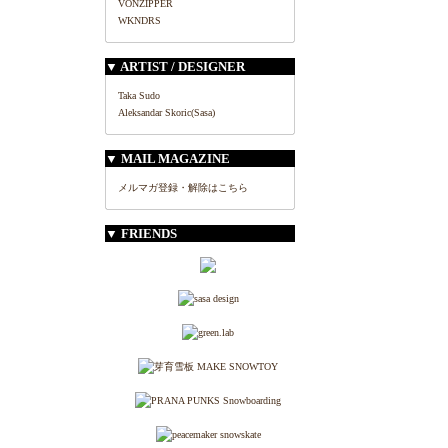
VONZIPPER
WKNDRS
▼ ARTIST / DESIGNER
Taka Sudo
Aleksandar Skoric(Sasa)
▼ MAIL MAGAZINE
メルマガ登録・解除はこちら
▼ FRIENDS