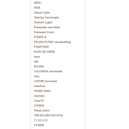
MIZU
MSR
Natural Spilit
Nidecker Snowboards
Northern Lights
Peacemaker snowskate
Permanent Union
POMOCA
PRANA PUNKS snowboarding
P.RHYTHM
RAIN OR SHINE
rasox
redi
ROARK
SALOMON snowboards
Sasa
SATORI movement
soundwax
SPARK R&D
Spectator
Stone-D
STORM
Therm-a-Rest
THE ROARK REVIVAL
TJ BRAND
TYMER