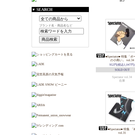
B5
▼ SEARCH
ブランド名・商品名など
■Spectator■ 特集
の小商い」 vol.34
952円(税込1,047円)
SOLD OUT
Spectator vol.34
在庫
■Spectator■ 特集 
vol.31