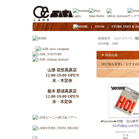
|
HOME
|
SNOW
|
STORE INFO & M
検索条件 [カテゴリー]：
指
HIT件数：
23
件
▼ 検索結果
[並び順を変更]
・おすすめ
山形 花笠高原店
12:00-19:00 OPEN
水・木定休
栃木 那須高原店
12:00-19:00 OPEN
水・木定休
■Spectator■ 特集「北山耕平」
952円(税込1,047円)
Spectator vol.37
在庫