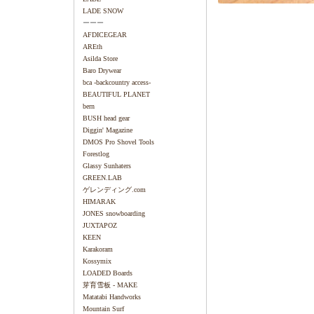
LADE SNOW
ーーー
AFDICEGEAR
AREth
Asilda Store
Baro Drywear
bca -backcountry access-
BEAUTIFUL PLANET
bern
BUSH head gear
Diggin' Magazine
DMOS Pro Shovel Tools
Forestlog
Glassy Sunhaters
GREEN.LAB
ゲレンディング.com
HIMARAK
JONES snowboarding
JUXTAPOZ
KEEN
Karakoram
Kossymix
LOADED Boards
芽育雪板 - MAKE
Matatabi Handworks
Mountain Surf