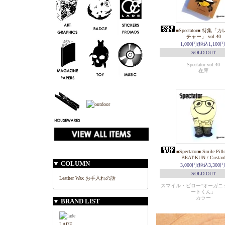
■Spectator■ 特集
チャー」 vol.40
1,000円(税込1,100円
SOLD OUT
Spectator vol.40
在庫
■Spectator■ Smile Pill
BEAT-KUN / Custar
▼ COLUMN
3,000円(税込3,300円
SOLD OUT
Leather Wax お手入れの話
スマイル・ピロー“オーガニッ
ートくん」
カラー
▼ BRAND LIST
LADE