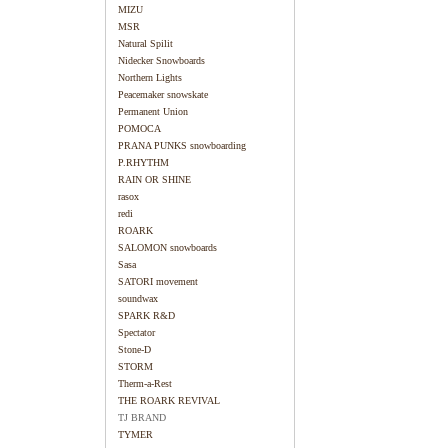
MIZU
MSR
Natural Spilit
Nidecker Snowboards
Northern Lights
Peacemaker snowskate
Permanent Union
POMOCA
PRANA PUNKS snowboarding
P.RHYTHM
RAIN OR SHINE
rasox
redi
ROARK
SALOMON snowboards
Sasa
SATORI movement
soundwax
SPARK R&D
Spectator
Stone-D
STORM
Therm-a-Rest
THE ROARK REVIVAL
TJ BRAND
TYMER