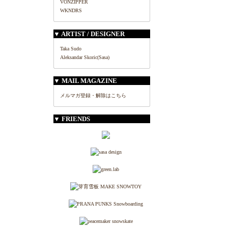
VONZIPPER
WKNDRS
▼ ARTIST / DESIGNER
Taka Sudo
Aleksandar Skoric(Sasa)
▼ MAIL MAGAZINE
メルマガ登録・解除はこちら
▼ FRIENDS