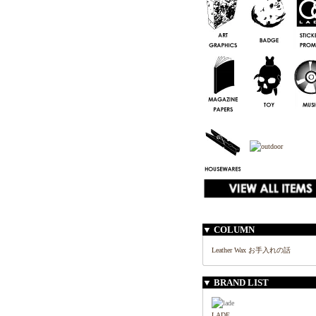
▼ COLUMN
Leather Wax お手入れの話
▼ BRAND LIST
LADE