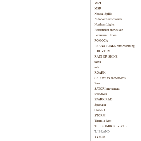
MIZU
MSR
Natural Spilit
Nidecker Snowboards
Northern Lights
Peacemaker snowskate
Permanent Union
POMOCA
PRANA PUNKS snowboarding
P.RHYTHM
RAIN OR SHINE
rasox
redi
ROARK
SALOMON snowboards
Sasa
SATORI movement
soundwax
SPARK R&D
Spectator
Stone-D
STORM
Therm-a-Rest
THE ROARK REVIVAL
TJ BRAND
TYMER