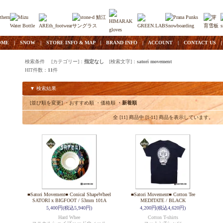
OME
|
SNOW
|
STORE INFO & MAP
|
BRAND INFO
|
ACCOUNT
|
CONTACT US
検索条件 [カテゴリー]：
指定なし
[検索文字]：
satori movement
HIT件数：
11
件
▼ 検索結果
[並び順を変更]
・おすすめ順
・価格順
・新着順
全 [11] 商品中 [1-11] 商品を表示しています。
■Satori Movement■ Conical ShapeWheel
■Satori Movement■ Cotton Tee
SATORI x BIGFOOT / 53mm 101A
MEDITATE / BLACK
5,400円(税込5,940円)
4,200円(税込4,620円)
Hard Whee
Cotton T-shirts