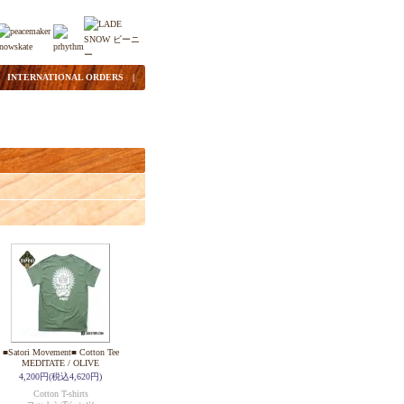
|
INTERNATIONAL ORDERS
|
■Satori Movement■ Cotton Tee
MEDITATE / OLIVE
4,200円(税込4,620円)
Cotton T-shirts