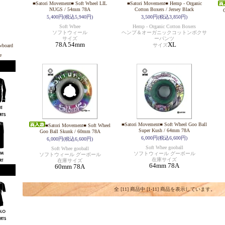
■Satori Movement■ Soft Wheel LIL
■Satori Movement■ Hemp - Organic
NUGS / 54mm 78A
Cotton Boxers / Jersey Black
5,400円(税込5,940円)
3,500円(税込3,850円)
Soft Whee
Hemp - Organic Cotton Boxers
ソフトウィール
ヘンプ＆オーガニックコットンボクサ
サイズ
ーパンツ
78A 54mm
XL
サイズ
■Satori Movement■ Soft Wheel Goo Ball
■Satori Movement■ Soft Wheel
Super Kush / 64mm 78A
Goo Ball Skunk / 60mm 78A
6,000円(税込6,600円)
6,000円(税込6,600円)
Soft Whee gooball
Soft Whee gooball
ソフトウィール グーボール
ソフトウィール グーボール
在庫サイズ
在庫サイズ
64mm 78A
60mm 78A
全 [11] 商品中 [1-11] 商品を表示しています。