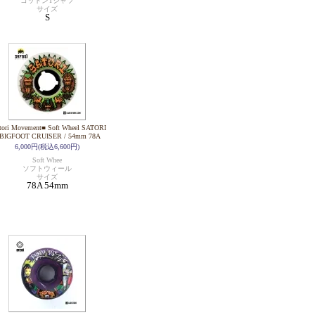
コットンTシャツ
サイズ
S
tori Movement■ Soft Wheel SATORI
 BIGFOOT CRUISER / 54mm 78A
6,000円(税込6,600円)
Soft Whee
ソフトウィール
サイズ
78A 54mm