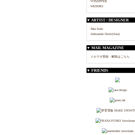
VONZIPPER
WKNDRS
▼ ARTIST / DESIGNER
Taka Sudo
Aleksandar Skoric(Sasa)
▼ MAIL MAGAZINE
メルマガ登録・解除はこちら
▼ FRIENDS