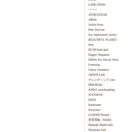
LADE SNOW
ーーー
AFDICEGEAR
AREth
Asilda Store
Baro Drywear
bca -backcountry access-
BEAUTIFUL PLANET
bern
BUSH head gear
Diggin' Magazine
DMOS Pro Shovel Tools
Forestlog
Glassy Sunhaters
GREEN.LAB
ゲレンディング.com
HIMARAK
JONES snowboarding
JUXTAPOZ
KEEN
Karakoram
Kossymix
LOADED Boards
芽育雪板 - MAKE
Matatabi Handworks
Mountain Surf