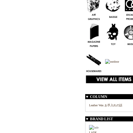
▼ COLUMN
Leather Wax お手入れの話
▼ BRAND LIST
LADE