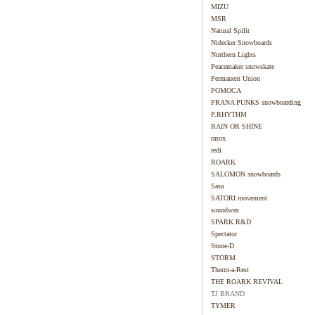
MIZU
MSR
Natural Spilit
Nidecker Snowboards
Northern Lights
Peacemaker snowskate
Permanent Union
POMOCA
PRANA PUNKS snowboarding
P.RHYTHM
RAIN OR SHINE
rasox
redi
ROARK
SALOMON snowboards
Sasa
SATORI movement
soundwax
SPARK R&D
Spectator
Stone-D
STORM
Therm-a-Rest
THE ROARK REVIVAL
TJ BRAND
TYMER