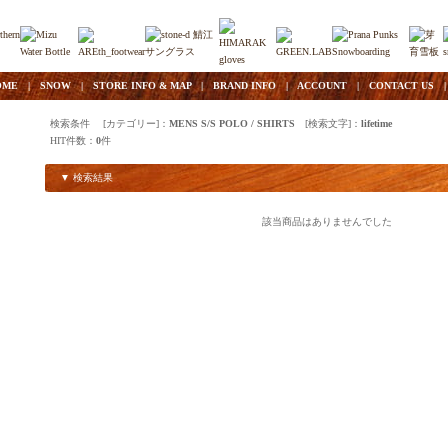
OME
|
SNOW
|
STORE INFO & MAP
|
BRAND INFO
|
ACCOUNT
|
CONTACT US
検索条件 [カテゴリー]：
MENS S/S POLO / SHIRTS
[検索文字]：
lifetime
HIT件数：
0
件
▼ 検索結果
該当商品はありませんでした