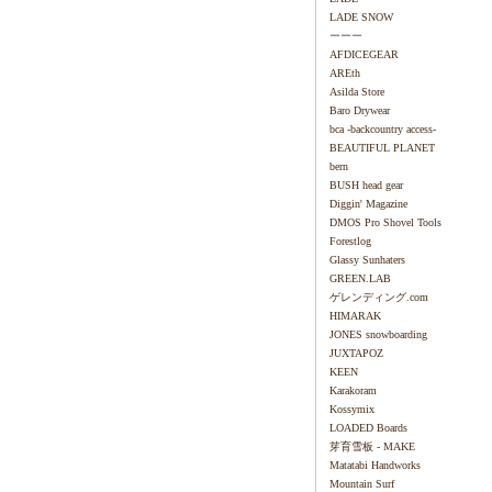
LADE SNOW
ーーー
AFDICEGEAR
AREth
Asilda Store
Baro Drywear
bca -backcountry access-
BEAUTIFUL PLANET
bern
BUSH head gear
Diggin' Magazine
DMOS Pro Shovel Tools
Forestlog
Glassy Sunhaters
GREEN.LAB
ゲレンディング.com
HIMARAK
JONES snowboarding
JUXTAPOZ
KEEN
Karakoram
Kossymix
LOADED Boards
芽育雪板 - MAKE
Matatabi Handworks
Mountain Surf