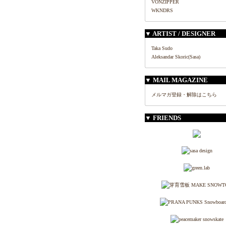
VONZIPPER
WKNDRS
▼ ARTIST / DESIGNER
Taka Sudo
Aleksandar Skoric(Sasa)
▼ MAIL MAGAZINE
メルマガ登録・解除はこちら
▼ FRIENDS