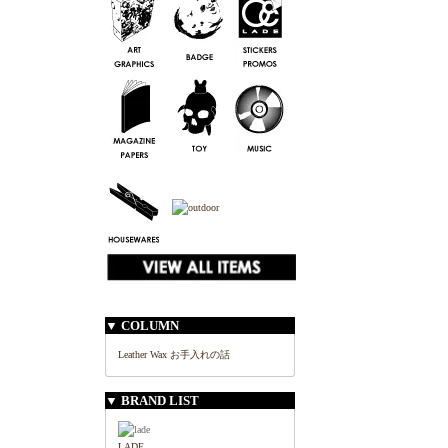
▼ COLUMN
Leather Wax お手入れの話
▼ BRAND LIST
LADE