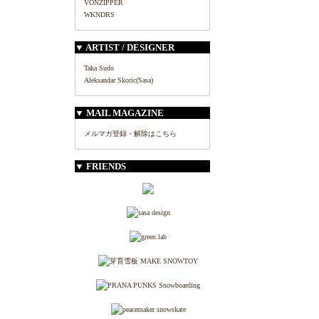
VONZIPPER
WKNDRS
▼ ARTIST / DESIGNER
Taka Sudo
Aleksandar Skoric(Sasa)
▼ MAIL MAGAZINE
メルマガ登録・解除はこちら
▼ FRIENDS