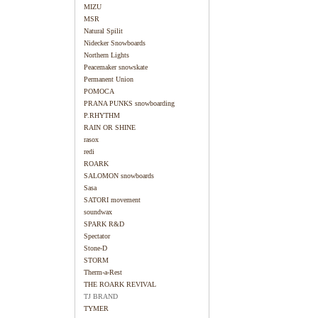
MIZU
MSR
Natural Spilit
Nidecker Snowboards
Northern Lights
Peacemaker snowskate
Permanent Union
POMOCA
PRANA PUNKS snowboarding
P.RHYTHM
RAIN OR SHINE
rasox
redi
ROARK
SALOMON snowboards
Sasa
SATORI movement
soundwax
SPARK R&D
Spectator
Stone-D
STORM
Therm-a-Rest
THE ROARK REVIVAL
TJ BRAND
TYMER