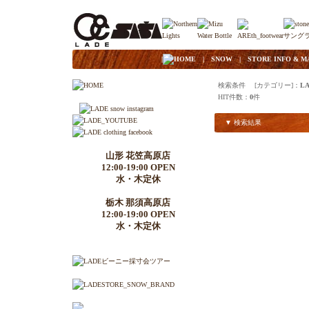
|
HOME
|
SNOW
|
STORE INFO & M
検索条件 [カテゴリー]：
LA
HIT件数：
0
件
▼ 検索結果
山形 花笠高原店
12:00-19:00 OPEN
水・木定休
栃木 那須高原店
12:00-19:00 OPEN
水・木定休