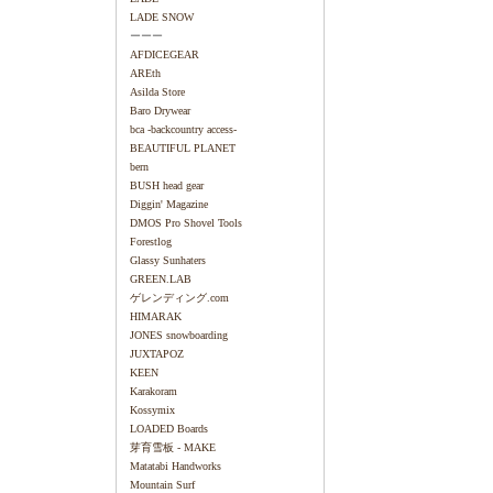
LADE SNOW
ーーー
AFDICEGEAR
AREth
Asilda Store
Baro Drywear
bca -backcountry access-
BEAUTIFUL PLANET
bern
BUSH head gear
Diggin' Magazine
DMOS Pro Shovel Tools
Forestlog
Glassy Sunhaters
GREEN.LAB
ゲレンディング.com
HIMARAK
JONES snowboarding
JUXTAPOZ
KEEN
Karakoram
Kossymix
LOADED Boards
芽育雪板 - MAKE
Matatabi Handworks
Mountain Surf