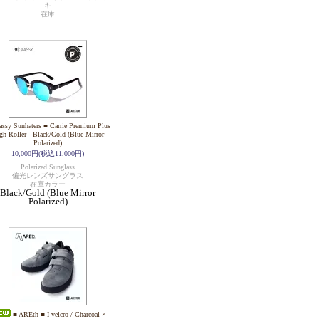
キ
在庫
assy Sunhaters ■ Carrie Premium Plus
gh Roller - Black/Gold (Blue Mirror
Polarized)
10,000円(税込11,000円)
Polarized Sunglass
偏光レンズサングラス
在庫カラー
Black/Gold (Blue Mirror
Polarized)
■ AREth ■ I velcro / Charcoal ×