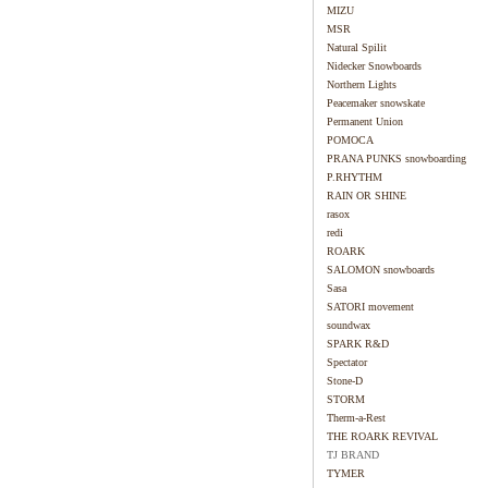
MIZU
MSR
Natural Spilit
Nidecker Snowboards
Northern Lights
Peacemaker snowskate
Permanent Union
POMOCA
PRANA PUNKS snowboarding
P.RHYTHM
RAIN OR SHINE
rasox
redi
ROARK
SALOMON snowboards
Sasa
SATORI movement
soundwax
SPARK R&D
Spectator
Stone-D
STORM
Therm-a-Rest
THE ROARK REVIVAL
TJ BRAND
TYMER