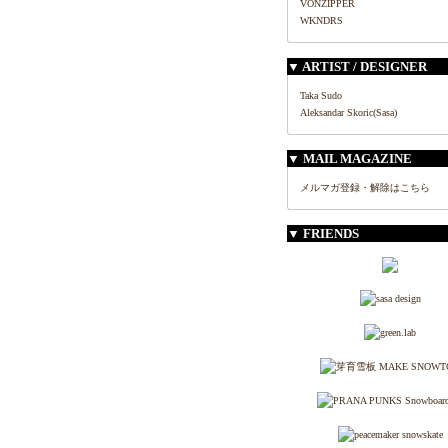
VONZIPPER
WKNDRS
▼ ARTIST / DESIGNER
Taka Sudo
Aleksandar Skoric(Sasa)
▼ MAIL MAGAZINE
メルマガ登録・解除はこちら
▼ FRIENDS