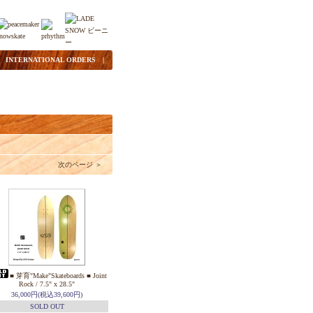
|
INTERNATIONAL ORDERS
|
次のページ ＞
■ 芽育"Make"Skateboards ■ Joint
Rock / 7.5" x 28.5"
36,000円(税込39,600円)
SOLD OUT