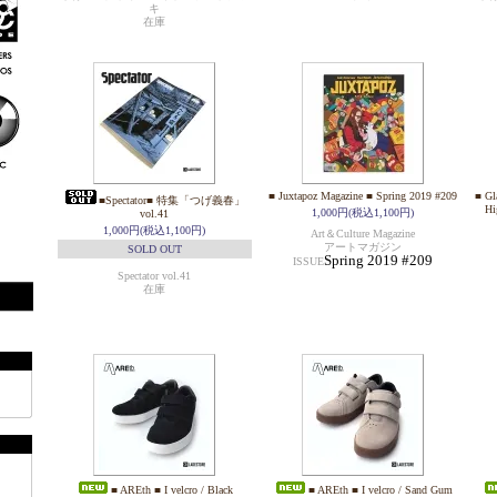
キ
在庫
■ Juxtapoz Magazine ■ Spring 2019 #209
■ Gl
■Spectator■ 特集「つげ義春」
Hi
1,000円(税込1,100円)
vol.41
1,000円(税込1,100円)
Art＆Culture Magazine
アートマガジン
SOLD OUT
Spring 2019 #209
ISSUE
Spectator vol.41
在庫
■ AREth ■ I velcro / Black
■ AREth ■ I velcro / Sand Gum