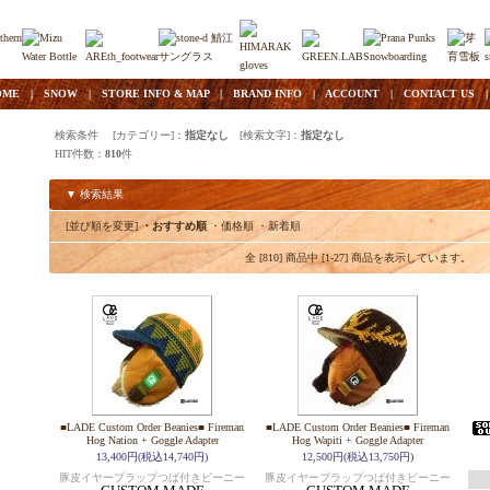
OME
|
SNOW
|
STORE INFO & MAP
|
BRAND INFO
|
ACCOUNT
|
CONTACT US
検索条件 [カテゴリー]：
指定なし
[検索文字]：
指定なし
HIT件数：
810
件
▼ 検索結果
[並び順を変更]
・おすすめ順
・価格順
・新着順
全 [810] 商品中 [1-27] 商品を表示しています。
■LADE Custom Order Beanies■ Fireman
■LADE Custom Order Beanies■ Fireman
Hog Nation + Goggle Adapter
Hog Wapiti + Goggle Adapter
13,400円(税込14,740円)
12,500円(税込13,750円)
豚皮イヤープラップつば付きビーニー
豚皮イヤープラップつば付きビーニー