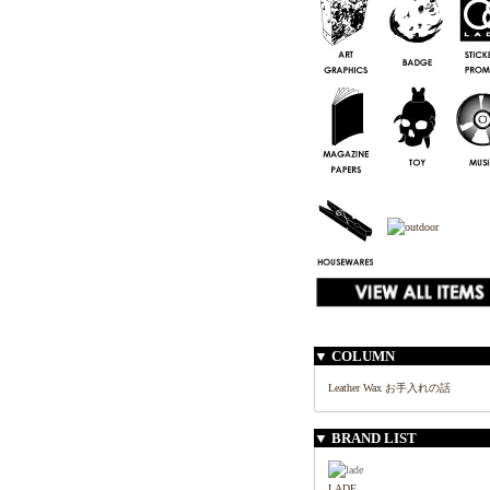
▼ COLUMN
Leather Wax お手入れの話
▼ BRAND LIST
LADE