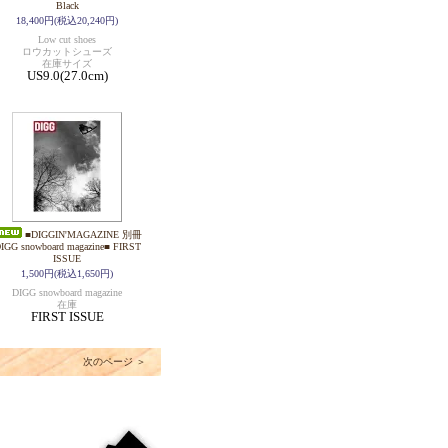
Black
18,400円(税込20,240円)
Low cut shoes
ロウカットシューズ
在庫サイズ
US9.0(27.0cm)
■DIGGIN'MAGAZINE 別冊
IGG snowboard magazine■ FIRST
ISSUE
1,500円(税込1,650円)
DIGG snowboard magazine
在庫
FIRST ISSUE
次のページ ＞