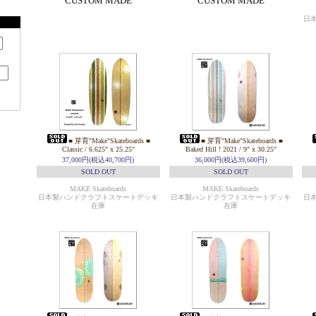
CUSTOM MADE
CUSTOM MADE
日
■ 芽育"Make"Skateboards ■
■ 芽育"Make"Skateboards ■
Classic / 6.625" x 25.25"
Baked Hill ! 2021 / 9" x 30.25"
37,000円(税込40,700円)
36,000円(税込39,600円)
SOLD OUT
SOLD OUT
MAKE Skateboards
MAKE Skateboards
日本製ハンドクラフトスケートデッキ
日本製ハンドクラフトスケートデッキ
日
在庫
在庫