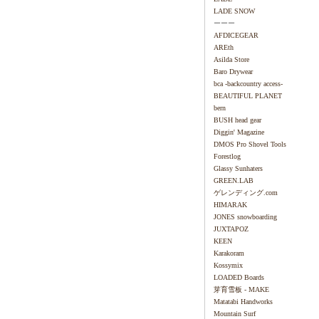
LADE SNOW
ーーー
AFDICEGEAR
AREth
Asilda Store
Baro Drywear
bca -backcountry access-
BEAUTIFUL PLANET
bern
BUSH head gear
Diggin' Magazine
DMOS Pro Shovel Tools
Forestlog
Glassy Sunhaters
GREEN.LAB
ゲレンディング.com
HIMARAK
JONES snowboarding
JUXTAPOZ
KEEN
Karakoram
Kossymix
LOADED Boards
芽育雪板 - MAKE
Matatabi Handworks
Mountain Surf