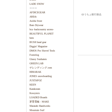
LADE SNOW
ーーー
AFDICEGEAR
ゆうちょ銀行振込
AREth
Asilda Store
Baro Drywear
bca -backcountry access-
BEAUTIFUL PLANET
bern
BUSH head gear
Diggin' Magazine
DMOS Pro Shovel Tools
Forestlog
Glassy Sunhaters
GREEN.LAB
ゲレンディング.com
HIMARAK
JONES snowboarding
JUXTAPOZ
KEEN
Karakoram
Kossymix
LOADED Boards
芽育雪板 - MAKE
Matatabi Handworks
Mountain Surf