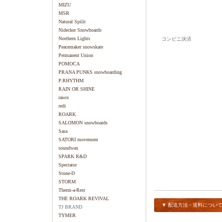
MIZU
MSR
Natural Spilit
Nidecker Snowboards
Northern Lights
コンビニ決済
Peacemaker snowskate
Permanent Union
POMOCA
PRANA PUNKS snowboarding
P.RHYTHM
RAIN OR SHINE
rasox
redi
ROARK
SALOMON snowboards
Sasa
SATORI movement
soundwax
SPARK R&D
Spectator
Stone-D
STORM
Therm-a-Rest
THE ROARK REVIVAL
▼ 配送方法・送料につい
TJ BRAND
TYMER