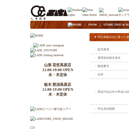
|
HOME
|
SNOW
|
STORE INFO & M
▼ 特定商取引法に基づく
・ 販売業者
・ 運営統括責任者名
山形 花笠高原店
・ 郵便番号
12:00-19:00 OPEN
水・木定休
・ 住所
栃木 那須高原店
12:00-19:00 OPEN
・ 商品代金以外の料金の
水・木定休
・ 申込有効期限