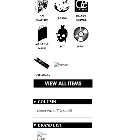
▼ COLUMN
Leather Wax お手入れの話
▼ BRAND LIST
LADE