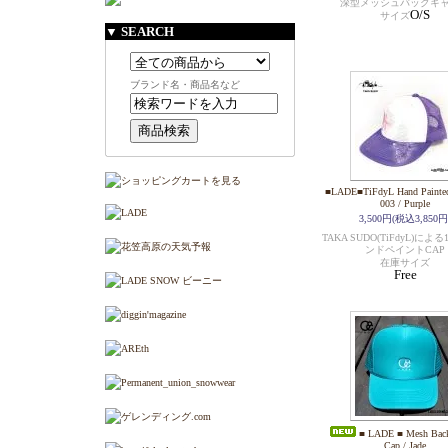
深型メッシュバックキ
O/S
サイズ
▼ SEARCH
ブランド名・商品名など
■LADE■TiFdyL Hand Painted
003 / Purple
3,500円(税込3,850円
TAKA SUDO(TiFdyL)に
ンドペイントCAP
在庫サイズ
Free
■ LADE ■ Mesh Back
Cap / Jade