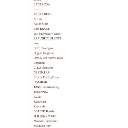
LADE SNOW
ーーー
AFDICEGEAR
AREth
Asilda Store
Baro Drywear
bca -backcountry access-
BEAUTIFUL PLANET
bern
BUSH head gear
Diggin' Magazine
DMOS Pro Shovel Tools
Forestlog
Glassy Sunhaters
GREEN.LAB
ゲレンディング.com
HIMARAK
JONES snowboarding
JUXTAPOZ
KEEN
Karakoram
Kossymix
LOADED Boards
芽育雪板 - MAKE
Matatabi Handworks
Mountain Surf