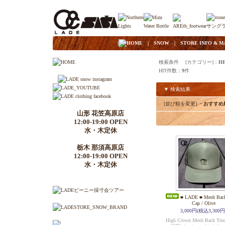
|
HOME
|
SNOW
|
STORE INFO & M
検索条件 [カテゴリー]：
H
HIT件数：
9
件
▼ 検索結果
[並び順を変更]
・おすすめ
山形 花笠高原店
12:00-19:00 OPEN
水・木定休
栃木 那須高原店
12:00-19:00 OPEN
水・木定休
■ LADE ■ Mesh Back
Cap / Olive
3,000円(税込3,300円
High Crown Mesh Back Truc