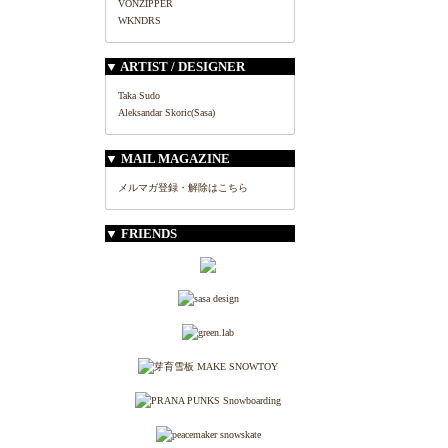
VONZIPPER
WKNDRS
▼ ARTIST / DESIGNER
Taka Sudo
Aleksandar Skoric(Sasa)
▼ MAIL MAGAZINE
メルマガ登録・解除はこちら
▼ FRIENDS