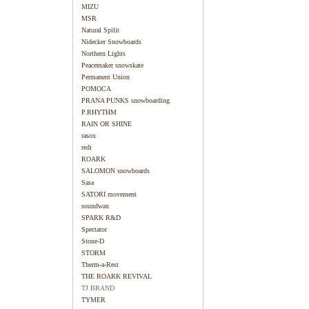
MIZU
MSR
Natural Spilit
Nidecker Snowboards
Northern Lights
Peacemaker snowskate
Permanent Union
POMOCA
PRANA PUNKS snowboarding
P.RHYTHM
RAIN OR SHINE
rasox
redi
ROARK
SALOMON snowboards
Sasa
SATORI movement
soundwax
SPARK R&D
Spectator
Stone-D
STORM
Therm-a-Rest
THE ROARK REVIVAL
TJ BRAND
TYMER