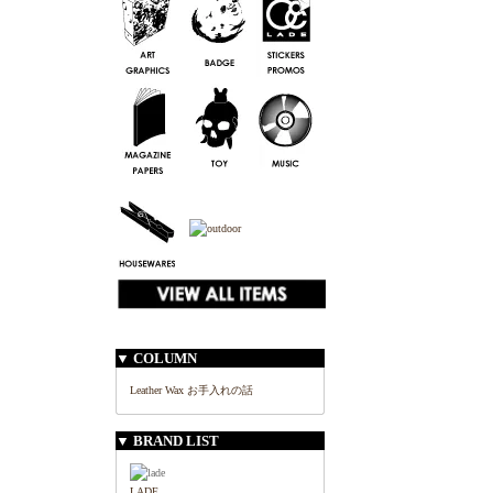
▼ COLUMN
Leather Wax お手入れの話
▼ BRAND LIST
LADE