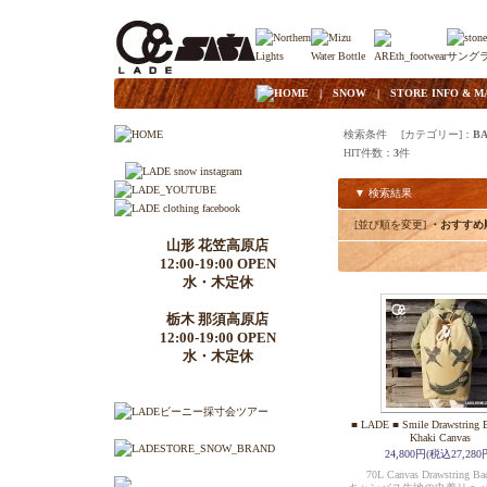
|
HOME
|
SNOW
|
STORE INFO & M
検索条件 [カテゴリー]：
B
HIT件数：
3
件
▼ 検索結果
[並び順を変更]
・おすすめ
山形 花笠高原店
12:00-19:00 OPEN
水・木定休
栃木 那須高原店
12:00-19:00 OPEN
水・木定休
■ LADE ■ Smile Drawstring B
Khaki Canvas
24,800円(税込27,280
70L Canvas Drawstring Ba