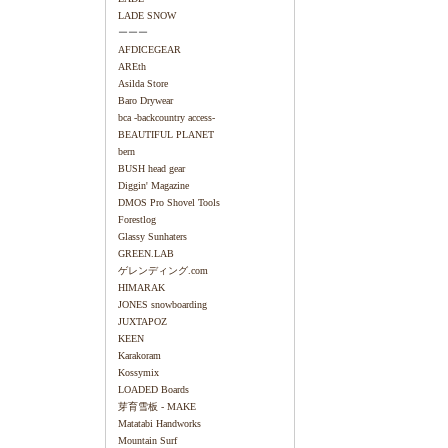
LADE SNOW
ーーー
AFDICEGEAR
AREth
Asilda Store
Baro Drywear
bca -backcountry access-
BEAUTIFUL PLANET
bern
BUSH head gear
Diggin' Magazine
DMOS Pro Shovel Tools
Forestlog
Glassy Sunhaters
GREEN.LAB
ゲレンディング.com
HIMARAK
JONES snowboarding
JUXTAPOZ
KEEN
Karakoram
Kossymix
LOADED Boards
芽育雪板 - MAKE
Matatabi Handworks
Mountain Surf