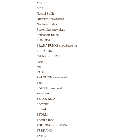
MIZU
MSR
Natural Spilit
Nidecker Snowboards
Northern Lights
Peacemaker snowskate
Permanent Union
POMOCA
PRANA PUNKS snowboarding
P.RHYTHM
RAIN OR SHINE
rasox
redi
ROARK
SALOMON snowboards
Sasa
SATORI movement
soundwax
SPARK R&D
Spectator
Stone-D
STORM
Therm-a-Rest
THE ROARK REVIVAL
TJ BRAND
TYMER