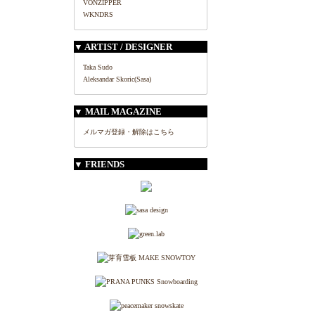
VONZIPPER
WKNDRS
▼ ARTIST / DESIGNER
Taka Sudo
Aleksandar Skoric(Sasa)
▼ MAIL MAGAZINE
メルマガ登録・解除はこちら
▼ FRIENDS