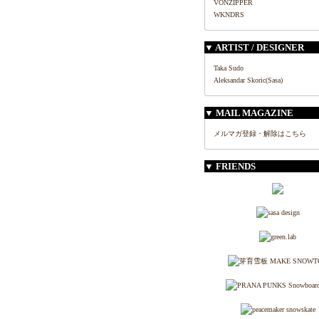
VONZIPPER
WKNDRS
▼ ARTIST / DESIGNER
Taka Sudo
Aleksandar Skoric(Sasa)
▼ MAIL MAGAZINE
メルマガ登録・解除はこちら
▼ FRIENDS