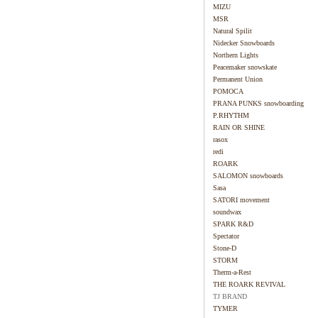
MIZU
MSR
Natural Spilit
Nidecker Snowboards
Northern Lights
Peacemaker snowskate
Permanent Union
POMOCA
PRANA PUNKS snowboarding
P.RHYTHM
RAIN OR SHINE
rasox
redi
ROARK
SALOMON snowboards
Sasa
SATORI movement
soundwax
SPARK R&D
Spectator
Stone-D
STORM
Therm-a-Rest
THE ROARK REVIVAL
TJ BRAND
TYMER