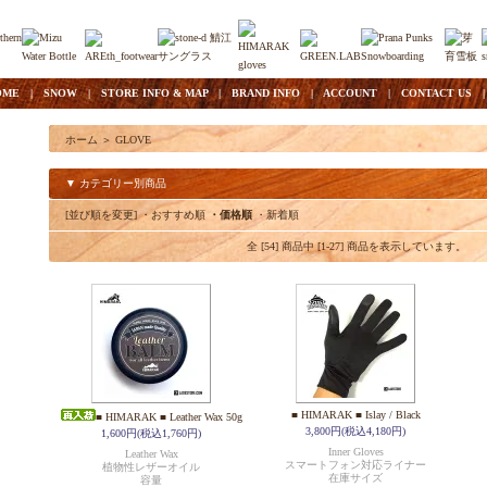
OME
|
SNOW
|
STORE INFO & MAP
|
BRAND INFO
|
ACCOUNT
|
CONTACT US
ホーム
＞
GLOVE
▼ カテゴリー別商品
[並び順を変更]
・おすすめ順
・価格順
・新着順
全 [54] 商品中 [1-27] 商品を表示しています。
■ HIMARAK ■ Islay / Black
■ HIMARAK ■ Leather Wax 50g
3,800円(税込4,180円)
1,600円(税込1,760円)
Inner Gloves
Leather Wax
スマートフォン対応ライナー
植物性レザーオイル
在庫サイズ
容量