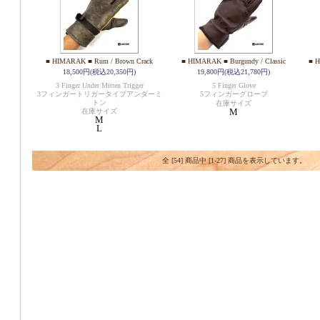
■ HIMARAK ■ Rum / Brown Crack
■ HIMARAK ■ Burgundy / Classic
■ H
18,500円(税込20,350円)
19,800円(税込21,780円)
3 Finger Under Mitten Trigger
5 Finger Glove
3フィンガートリガータイプアンダーミ
5フィンガーグローブ
トン
在庫サイズ
M
在庫サイズ
M
L
全 [54] 商品中 [1-27] 商品を表示しています。