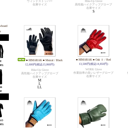
ウィンドストッパー
Hike-Up Glove
在庫サイズ
高性能ハイクアップグローブ
在庫サイズ
S
■ HIMARAK ■ Oak ⅱ / Red
■ HIMARAK ■ Mezcal / Black
13,500円(税込14,850円)
12,600円(税込13,860円)
WORK Glove
Hike-Up Glove
作業効率の良いレザーグローブ
高性能ハイクアップグローブ
在庫サイズ
在庫サイズ
M
L
LL