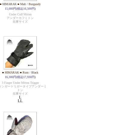
■ HIMARAK ■ Malt / Burgundy
15,000円(税込16,500円)
Under Cuff Mitten
アンダーカフミトン
在庫サイズ
■ HIMARAK ■ Rum / Black
16,300円(税込17,930円)
3 Finger Under Mitten Trigger
ィンガートリガータイプアンダーミ
トン
在庫サイズ
L
LL