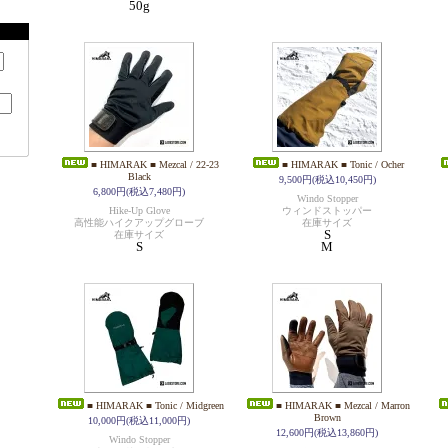
50g
■ HIMARAK ■ Mezcal / 22-23
■ HIMARAK ■ Tonic / Ocher
Black
9,500円(税込10,450円)
6,800円(税込7,480円)
Windo Stopper
Hike-Up Glove
ウィンドストッパー
高性能ハイクアップグローブ
在庫サイズ
S
在庫サイズ
S
M
■ HIMARAK ■ Tonic / Midgreen
■ HIMARAK ■ Mezcal / Marron
Brown
10,000円(税込11,000円)
12,600円(税込13,860円)
Windo Stopper