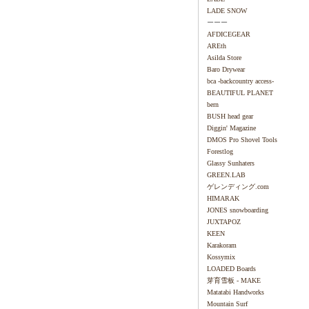
LADE SNOW
ーーー
AFDICEGEAR
AREth
Asilda Store
Baro Drywear
bca -backcountry access-
BEAUTIFUL PLANET
bern
BUSH head gear
Diggin' Magazine
DMOS Pro Shovel Tools
Forestlog
Glassy Sunhaters
GREEN.LAB
ゲレンディング.com
HIMARAK
JONES snowboarding
JUXTAPOZ
KEEN
Karakoram
Kossymix
LOADED Boards
芽育雪板 - MAKE
Matatabi Handworks
Mountain Surf