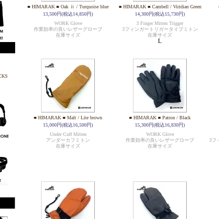
■ HIMARAK ■ Oak ⅱ / Turquoise blue
■ HIMARAK ■ Cambell / Viridian Green
13,500円(税込14,850円)
14,300円(税込15,730円)
WORK Glove
3 Finger Mitten Trigger
作業効率の良いレザーグローブ
3フィンガートリガータイプミトン
在庫サイズ
在庫サイズ
L
■ HIMARAK ■ Malt / Lite brown
■ HIMARAK ■ Patron / Black
15,000円(税込16,500円)
15,300円(税込16,830円)
Under Cuff Mitten
WORK Glove
アンダーカフミトン
作業効率の良いレザーグローブ
3フ
在庫サイズ
在庫サイズ