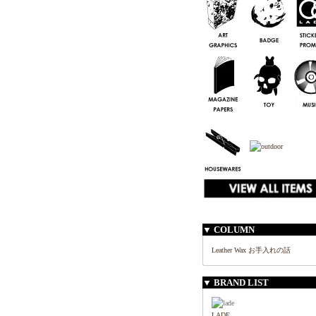
▼ COLUMN
Leather Wax お手入れの話
▼ BRAND LIST
LADE