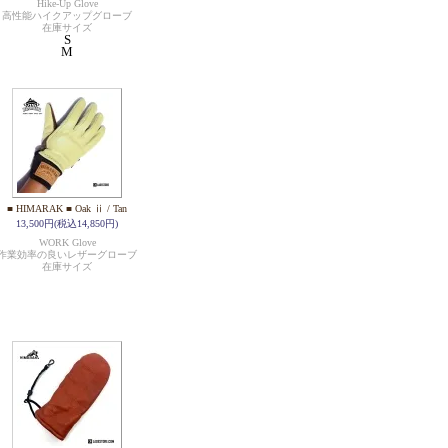
Hike-Up Glove
高性能ハイクアップグローブ
在庫サイズ
S
M
■ HIMARAK ■ Oak ⅱ / Tan
13,500円(税込14,850円)
WORK Glove
作業効率の良いレザーグローブ
在庫サイズ