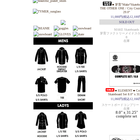
■ 芽育"Make"Skatebo
THE OTHER ONE / City Cruise
29.0"
11,000円(税込12,100
SOLD OUT
MAKE Skateboards
芽育ファクトリーメイドス
キ
在庫
■ ELEMENT ■ Com
Skateboard Set 8.0" x 31
11,060円(税込12,166
スケートボードコンプリー
在庫
8.0" x 31.25"
complete set