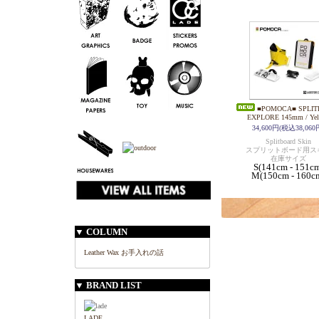
■POMOCA■ SPLI
EXPLORE 145mm / Yel
34,600円(税込38,060
Splitboard Skin
スプリットボード用ス
在庫サイズ
S(141cm - 151c
M(150cm - 160c
▼ COLUMN
Leather Wax お手入れの話
▼ BRAND LIST
LADE