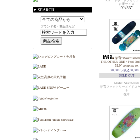
スケートボードグリップ
在庫サイズ
9"x33"
▼ SEARCH
ブランド名・商品名など
■ 芽育"Make"Skatebo
THE OTHER ONE / Pool Deck
32.0" complete set
28,000円(税込30,800
SOLD OUT
MAKE Skateboards
芽育ファクトリーメイドス
キ
在庫