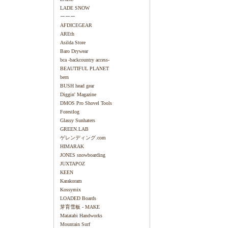
LADE SNOW
ーーー
AFDICEGEAR
AREth
Asilda Store
Baro Drywear
bca -backcountry access-
BEAUTIFUL PLANET
bern
BUSH head gear
Diggin' Magazine
DMOS Pro Shovel Tools
Forestlog
Glassy Sunhaters
GREEN.LAB
ゲレンディング.com
HIMARAK
JONES snowboarding
JUXTAPOZ
KEEN
Karakoram
Kossymix
LOADED Boards
芽育雪板 - MAKE
Matatabi Handworks
Mountain Surf