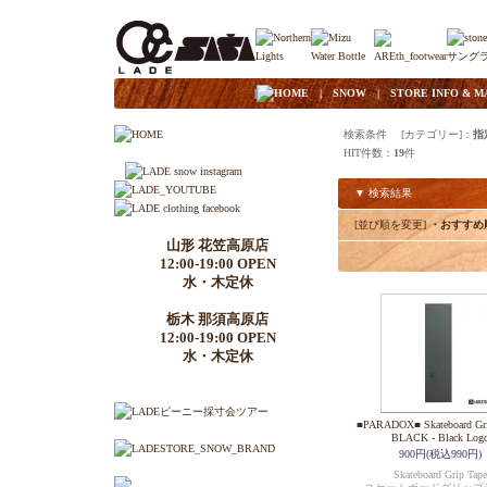
|
HOME
|
SNOW
|
STORE INFO & M
検索条件 [カテゴリー]：
指
HIT件数：
19
件
▼ 検索結果
[並び順を変更]
・おすすめ
山形 花笠高原店
12:00-19:00 OPEN
水・木定休
栃木 那須高原店
12:00-19:00 OPEN
水・木定休
■PARADOX■ Skateboard Gri
BLACK - Black Log
900円(税込990円)
Skateboard Grip Tape