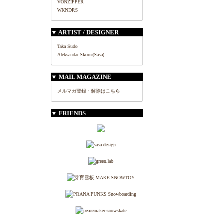
VONZIPPER
WKNDRS
▼ ARTIST / DESIGNER
Taka Sudo
Aleksandar Skoric(Sasa)
▼ MAIL MAGAZINE
メルマガ登録・解除はこちら
▼ FRIENDS