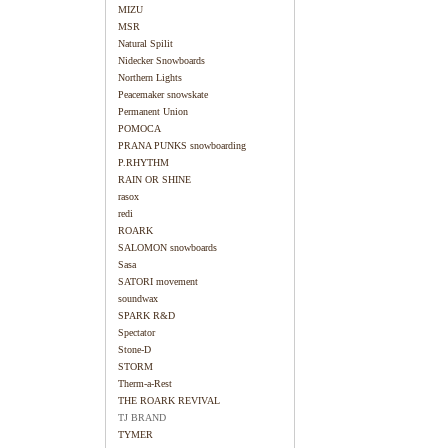
MIZU
MSR
Natural Spilit
Nidecker Snowboards
Northern Lights
Peacemaker snowskate
Permanent Union
POMOCA
PRANA PUNKS snowboarding
P.RHYTHM
RAIN OR SHINE
rasox
redi
ROARK
SALOMON snowboards
Sasa
SATORI movement
soundwax
SPARK R&D
Spectator
Stone-D
STORM
Therm-a-Rest
THE ROARK REVIVAL
TJ BRAND
TYMER