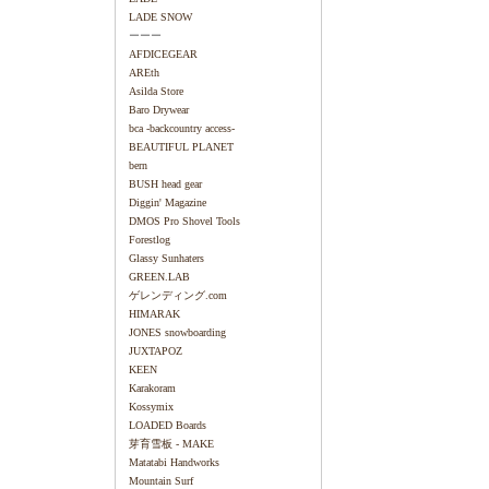
LADE SNOW
ーーー
AFDICEGEAR
AREth
Asilda Store
Baro Drywear
bca -backcountry access-
BEAUTIFUL PLANET
bern
BUSH head gear
Diggin' Magazine
DMOS Pro Shovel Tools
Forestlog
Glassy Sunhaters
GREEN.LAB
ゲレンディング.com
HIMARAK
JONES snowboarding
JUXTAPOZ
KEEN
Karakoram
Kossymix
LOADED Boards
芽育雪板 - MAKE
Matatabi Handworks
Mountain Surf