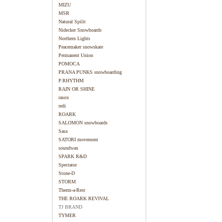
MIZU
MSR
Natural Spilit
Nidecker Snowboards
Northern Lights
Peacemaker snowskate
Permanent Union
POMOCA
PRANA PUNKS snowboarding
P.RHYTHM
RAIN OR SHINE
rasox
redi
ROARK
SALOMON snowboards
Sasa
SATORI movement
soundwax
SPARK R&D
Spectator
Stone-D
STORM
Therm-a-Rest
THE ROARK REVIVAL
TJ BRAND
TYMER