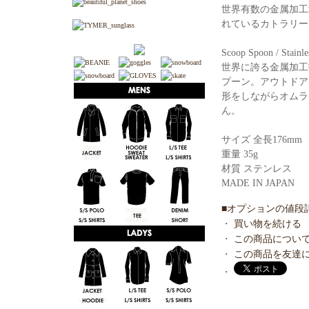
世界有数の金属加工
れているカトラリー
Scoop Spoon / Stainle
世界に誇る金属加工
プーン。アウトドア
形をしながらオムラ
ん。
サイズ 全長176mm
重量 35g
材質 ステンレス
MADE IN JAPAN
■オプションの値段
・
買い物を続ける
・
この商品につい
・
この商品を友達
・