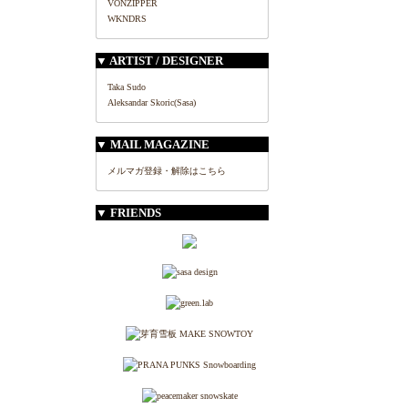
VONZIPPER
WKNDRS
▼ ARTIST / DESIGNER
Taka Sudo
Aleksandar Skoric(Sasa)
▼ MAIL MAGAZINE
メルマガ登録・解除はこちら
▼ FRIENDS