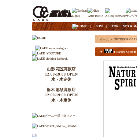
|
HOME
|
SNOW
|
STORE INFO & M
ホーム
＞
OUTDOOR GEA
▼
■ Natural Spirit ■
山形 花笠高原店
12:00-19:00 OPEN
水・木定休
栃木 那須高原店
12:00-19:00 OPEN
水・木定休