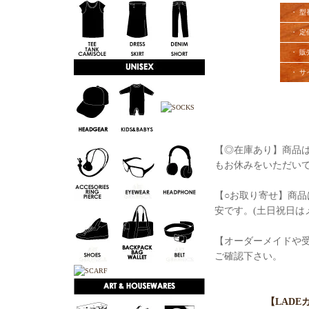
・ 型
・ 定
・ 販
・ サ
【◎在庫あり】商品は
もお休みをいただい
【○お取り寄せ】商品
安です。(土日祝日は
【オーダーメイドや
ご確認下さい。
【LAD