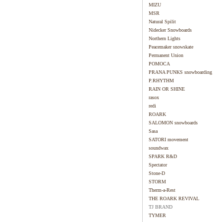
MIZU
MSR
Natural Spilit
Nidecker Snowboards
Northern Lights
Peacemaker snowskate
Permanent Union
POMOCA
PRANA PUNKS snowboarding
P.RHYTHM
RAIN OR SHINE
rasox
redi
ROARK
SALOMON snowboards
Sasa
SATORI movement
soundwax
SPARK R&D
Spectator
Stone-D
STORM
Therm-a-Rest
THE ROARK REVIVAL
TJ BRAND
TYMER