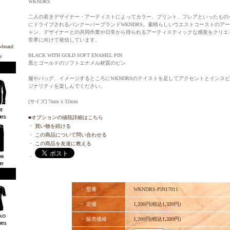
WKNDRS
二人の若きデザイナー・アーティストによってカラー、プリント、フレアといったもの
にドライブされるバンクーバーブランドWKNDRS。素晴らしいウエストコーストのアー
ャン、デザイナーとの共同作業や日常から得られるアーティスティックな感覚をクリエ
世界に向けて発信しています。
BLACK WITH GOLD SOFT ENAMEL PIN
黒とゴールドのソフトエナメル材質のピン
服やバッグ、イメージするところにWKNDRSのテイストを足してアクセントとインス
ジナリティを楽しんでください。
[サイズ] 7mm x 32mm
■オプションの値段詳細はこちら
・
買い物を続ける
・
この商品について問い合わせる
・
この商品を友達に教える
・
・ 型番
WKNDRS-PIN17011
・ 定価
1,200円(税込1,320円)
・ 販売価格
1,200円(税込1,320円)