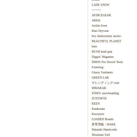
LADE SNOW
ーーー
AFDICEGEAR
AREth
Asilda Store
Baro Drywear
bca -backcountry access-
BEAUTIFUL PLANET
bern
BUSH head gear
Diggin' Magazine
DMOS Pro Shovel Tools
Forestlog
Glassy Sunhaters
GREEN.LAB
ゲレンディング.com
HIMARAK
JONES snowboarding
JUXTAPOZ
KEEN
Karakoram
Kossymix
LOADED Boards
芽育雪板 - MAKE
Matatabi Handworks
Mountain Surf