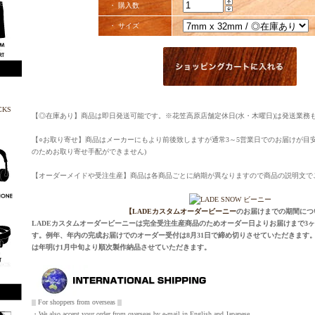
・ 購入数
・ サイズ
【◎在庫あり】商品は即日発送可能です。※花笠高原店舗定休日(水・木曜日)は発送業務
【○お取り寄せ】商品はメーカーにもより前後致しますが通常3～5営業日でのお届けが目
のためお取り寄せ手配ができません)
【オーダーメイドや受注生産】商品は各商品ごとに納期が異なりますので商品の説明文で
【LADEカスタムオーダービーニー
のお届けまでの期間につ
LADEカスタムオーダービーニーは完全受注生産商品のためオーダー日よりお届けまで3
す。例年、年内の完成お届けでのオーダー受付は8月31日で締め切りさせていただきます。
は年明け1月中旬より順次製作納品させていただきます。
||| For shoppers from overseas |||
・We also accept your order from overseas by e-mail in English and Japanese.