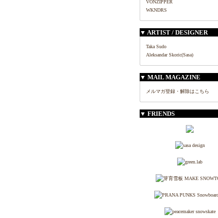
VONZIPPER
WKNDRS
▼ ARTIST / DESIGNER
Taka Sudo
Aleksandar Skoric(Sasa)
▼ MAIL MAGAZINE
メルマガ登録・解除はこちら
▼ FRIENDS