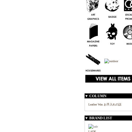
▼ COLUMN
Leather Wax お手入れの話
▼ BRAND LIST
LADE