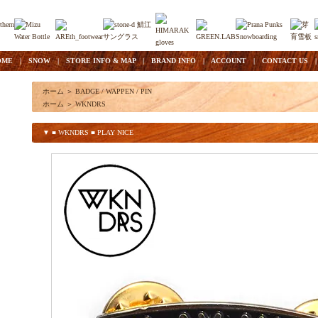
OME
|
SNOW
|
STORE INFO & MAP
|
BRAND INFO
|
ACCOUNT
|
CONTACT US
ホーム
＞
BADGE / WAPPEN / PIN
ホーム
＞
WKNDRS
▼ ■ WKNDRS ■ PLAY NICE