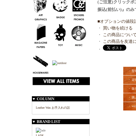
(ご注意)クリック
振込(前払い)』のみ
■オプションの値段
・
買い物を続ける
・
この商品につい
・
この商品を友達
・
・ 型
・ 定
・ 販
・ 購
▼ COLUMN
・ vol
Leather Wax お手入れの話
▼ BRAND LIST
LADE