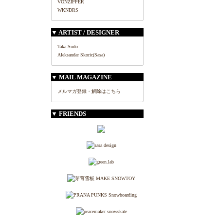
VONZIPPER
WKNDRS
▼ ARTIST / DESIGNER
Taka Sudo
Aleksandar Skoric(Sasa)
▼ MAIL MAGAZINE
メルマガ登録・解除はこちら
▼ FRIENDS