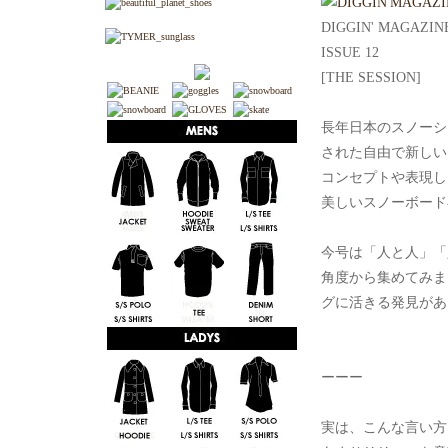
DIGGIN' MAGAZIN
ISSUE 12
[THE SESSION]
長年日本のスノーシー
された自由で新しい
コンセプトや表現し
美しいスノーボード
今号は「人と人」「
角度から集めてみま
グに活きる発見があ
ーーー
実は、こんな言い方