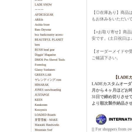
LADE SNOW
ーーー
【◎在庫あり】商品は
AFDICEGEAR
もお休みをいただい
AREth
Asilda Store
Baro Drywear
【○お取り寄せ】商品
bca -backcountry access-
安です。(土日祝日は
BEAUTIFUL PLANET
bern
BUSH head gear
【オーダーメイドや
Diggin' Magazine
ご確認下さい。
DMOS Pro Shovel Tools
Forestlog
Glassy Sunhaters
GREEN.LAB
【LAD
ゲレンディング.com
LADEカスタムオー
HIMARAK
月から４ヶ月ほどお
JONES snowboarding
JUXTAPOZ
31日で締め切りさせ
KEEN
より順次製作納品さ
Karakoram
Kossymix
LOADED Boards
芽育雪板 - MAKE
Matatabi Handworks
||| For shoppers from ove
Mountain Surf