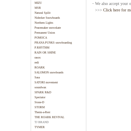
MIZU
・We also accept your or
MSR
>>>
Click here for m
Natural Spilit
Nidecker Snowboards
Northern Lights
Peacemaker snowskate
Permanent Union
POMOCA
PRANA PUNKS snowboarding
P.RHYTHM
RAIN OR SHINE
rasox
redi
ROARK
SALOMON snowboards
Sasa
SATORI movement
soundwax
SPARK R&D
Spectator
Stone-D
STORM
Therm-a-Rest
THE ROARK REVIVAL
TJ BRAND
TYMER