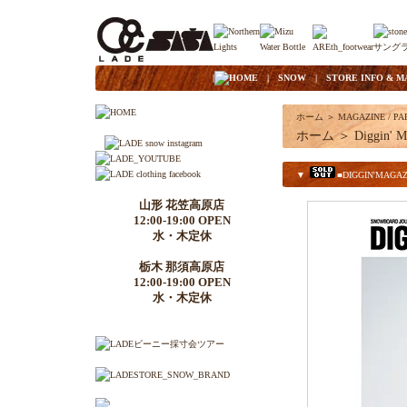
|
HOME
|
SNOW
|
STORE INFO & M
ホーム
＞
MAGAZINE / PA
ホーム
＞
Diggin' M
▼
■DIGGIN'MAGAZI
山形 花笠高原店
12:00-19:00 OPEN
水・木定休
栃木 那須高原店
12:00-19:00 OPEN
水・木定休