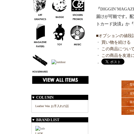
『DIGGIN'MAG
届けが可能です。配
トカード決済』か『
■オプションの値段
・
買い物を続ける
・
この商品につい
・
この商品を友達
・
・ 型
・ 定
▼ COLUMN
・ 販
Leather Wax お手入れの話
・ vol
▼ BRAND LIST
LADE