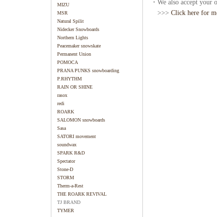
・We also accept your or
MIZU
>>>
Click here for m
MSR
Natural Spilit
Nidecker Snowboards
Northern Lights
Peacemaker snowskate
Permanent Union
POMOCA
PRANA PUNKS snowboarding
P.RHYTHM
RAIN OR SHINE
rasox
redi
ROARK
SALOMON snowboards
Sasa
SATORI movement
soundwax
SPARK R&D
Spectator
Stone-D
STORM
Therm-a-Rest
THE ROARK REVIVAL
TJ BRAND
TYMER