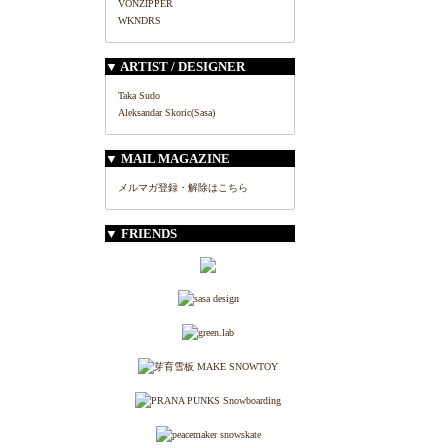
VONZIPPER
WKNDRS
▼ ARTIST / DESIGNER
Taka Sudo
Aleksandar Skoric(Sasa)
▼ MAIL MAGAZINE
メルマガ登録・解除はこちら
▼ FRIENDS