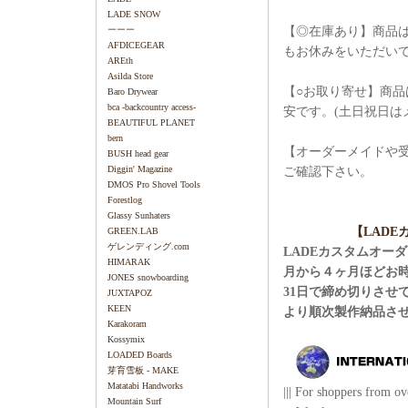
LADE SNOW
【◎在庫あり】商品は
ーーー
AFDICEGEAR
もお休みをいただい
AREth
Asilda Store
【○お取り寄せ】商品
Baro Drywear
bca -backcountry access-
安です。(土日祝日は
BEAUTIFUL PLANET
bern
【オーダーメイドや
BUSH head gear
Diggin' Magazine
ご確認下さい。
DMOS Pro Shovel Tools
Forestlog
Glassy Sunhaters
【LAD
GREEN.LAB
ゲレンディング.com
LADEカスタムオー
HIMARAK
月から４ヶ月ほどお
JONES snowboarding
31日で締め切りさせ
JUXTAPOZ
KEEN
より順次製作納品さ
Karakoram
Kossymix
LOADED Boards
芽育雪板 - MAKE
Matatabi Handworks
||| For shoppers from ove
Mountain Surf