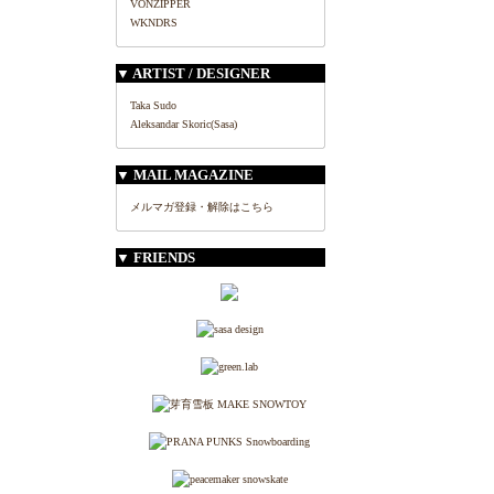
VONZIPPER
WKNDRS
▼ ARTIST / DESIGNER
Taka Sudo
Aleksandar Skoric(Sasa)
▼ MAIL MAGAZINE
メルマガ登録・解除はこちら
▼ FRIENDS