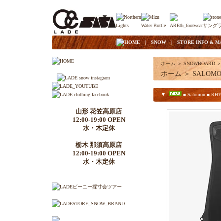
|
HOME
|
SNOW
|
STORE INFO & M
ホーム
＞
SNOWBOARD
ホーム
＞
SALOM
▼
■ Salomon ■ RHY
山形 花笠高原店
12:00-19:00 OPEN
水・木定休
栃木 那須高原店
12:00-19:00 OPEN
水・木定休