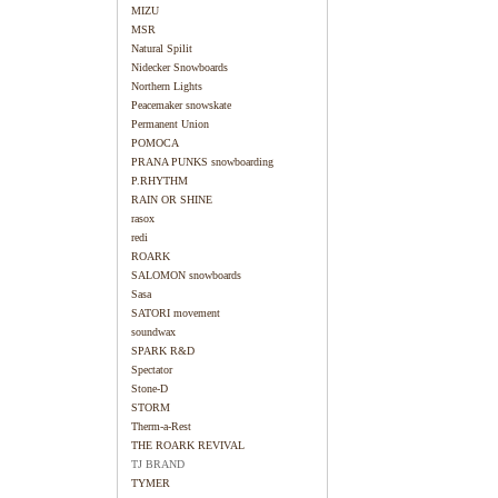
MIZU
MSR
Natural Spilit
Nidecker Snowboards
Northern Lights
Peacemaker snowskate
Permanent Union
POMOCA
PRANA PUNKS snowboarding
P.RHYTHM
RAIN OR SHINE
rasox
redi
ROARK
SALOMON snowboards
Sasa
SATORI movement
soundwax
SPARK R&D
Spectator
Stone-D
STORM
Therm-a-Rest
THE ROARK REVIVAL
TJ BRAND
TYMER