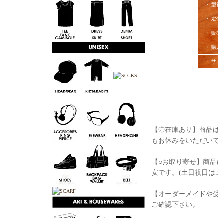
・ 型
・ 定
・ 販
・ 購
・ サ
【◎在庫あり】商品は
もお休みをいただい
【○お取り寄せ】商品
安です。(土日祝日は
【オーダーメイドや
ご確認下さい。