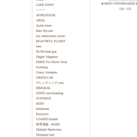
■ MOSS SNOWBOARDS ■
LADE SNOW
120 / 125
ーーー
AFDICEGEAR
AREth
Asilda Store
Baro Drywear
bca -backcountry access-
BEAUTIFUL PLANET
bern
BUSH head gear
Diggin' Magazine
DMOS Pro Shovel Tools
Forestlog
Glassy Sunhaters
GREEN.LAB
ゲレンディング.com
HIMARAK
JONES snowboarding
JUXTAPOZ
KEEN
Karakoram
Kossymix
LOADED Boards
芽育雪板 - MAKE
Matatabi Handworks
Mountain Surf