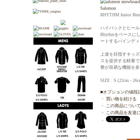
Salomon
RHYTHM Junior Bind
ハイバックとヒール
Rhythmをベー
ートするバインディ
上達を目指すキッズ
スを提供する軽量で
整が容易な機能を多
SIZE : S (22cm - 26
■オプションの値段
・
買い物を続ける
・
この商品につい
・
この商品を友達
・