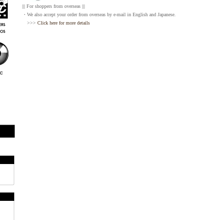
||| For shoppers from overseas |||
・We also accept your order from overseas by e-mail in English and Japanese.
>>>
Click here for more details