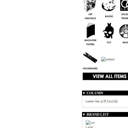
▼ COLUMN
Leather Wax お手入れの話
▼ BRAND LIST
LADE