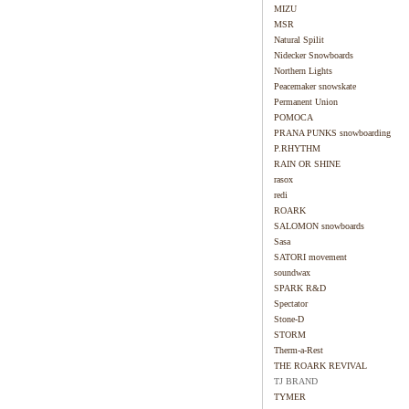
MIZU
MSR
Natural Spilit
Nidecker Snowboards
Northern Lights
Peacemaker snowskate
Permanent Union
POMOCA
PRANA PUNKS snowboarding
P.RHYTHM
RAIN OR SHINE
rasox
redi
ROARK
SALOMON snowboards
Sasa
SATORI movement
soundwax
SPARK R&D
Spectator
Stone-D
STORM
Therm-a-Rest
THE ROARK REVIVAL
TJ BRAND
TYMER