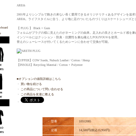
AREth
2001年よりシンプルで飽きの来ない長く愛用できるオリジナリティあるデザインを追求して
AREth。ライフスタイルに合う、より地に足のついたものづくりはスケートシューズ
【 PLUG 】 Black × Gum
フォルムがプラグの様に見えたのがネーミングの由来。足入れの良さとホールド感を兼
インソールにはクッション・防臭・抗菌性を兼ね備えたPOLIYOU®を使用。
替えのシューレースが付いてくるためシーンに合わせて交換が可能。
【UPPER】COW Suede, Nubuck Leather / Cotton / Hemp
【INSOLE】Recycling Material / Cotton + Polyester
■オプションの値段詳細はこちら
・
買い物を続ける
・
この商品について問い合わせる
・
この商品を友達に教える
・
・ 型番
10552085
・ 定価
14,500円(税込15,950円)