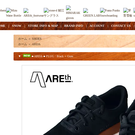
OME
|
SNOW
|
STORE INFO & MAP
|
BRAND INFO
|
ACCOUNT
|
CONTACT US
ホーム
＞
SHOES
ホーム
＞
AREth
▼
■ AREth ■ PLUG / Black × Gum