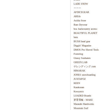
LADE SNOW
ーーー
AFDICEGEAR
AREth
Asilda Store
Baro Drywear
bca -backcountry access-
BEAUTIFUL PLANET
bern
BUSH head gear
Diggin' Magazine
DMOS Pro Shovel Tools
Forestlog
Glassy Sunhaters
GREEN.LAB
ゲレンディング.com
HIMARAK
JONES snowboarding
JUXTAPOZ
KEEN
Karakoram
Kossymix
LOADED Boards
芽育雪板 - MAKE
Matatabi Handworks
Mountain Surf