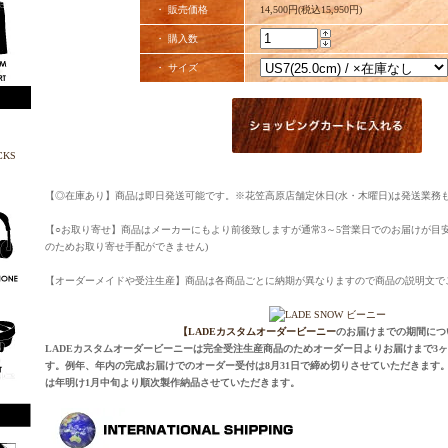
・ 販売価格
14,500円(税込15,950円)
・ 購入数
・ サイズ
【◎在庫あり】商品は即日発送可能です。※花笠高原店舗定休日(水・木曜日)は発送業務
【○お取り寄せ】商品はメーカーにもより前後致しますが通常3～5営業日でのお届けが目
のためお取り寄せ手配ができません)
【オーダーメイドや受注生産】商品は各商品ごとに納期が異なりますので商品の説明文で
【LADEカスタムオーダービーニー
のお届けまでの期間につ
LADEカスタムオーダービーニーは完全受注生産商品のためオーダー日よりお届けまで3
す。例年、年内の完成お届けでのオーダー受付は8月31日で締め切りさせていただきます。
は年明け1月中旬より順次製作納品させていただきます。