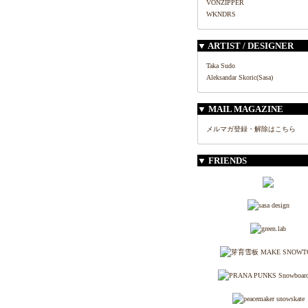
VONZIPPER
WKNDRS
▼ ARTIST / DESIGNER
Taka Sudo
Aleksandar Skoric(Sasa)
▼ MAIL MAGAZINE
メルマガ登録・解除はこちら
▼ FRIENDS