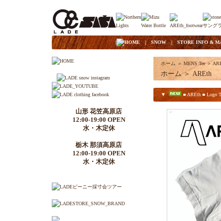
|
HOME
|
SNOW
|
STORE INFO & M
ホーム
＞
MENS Tee
＞
ARE
ホーム
＞
AREth
▼
■ AREth ■ Logo T-s
山形 花笠高原店
12:00-19:00 OPEN
水・木定休
栃木 那須高原店
12:00-19:00 OPEN
水・木定休