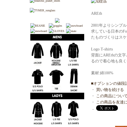
AREth
2001年よりシン
求している日本のFo
たものづくりはスケ
Logo T-shirts
背面にAREthの文
るので着心地も良く
素材:綿100%
■オプションの値段
・
買い物を続ける
・
この商品につい
・
この商品を友達
・