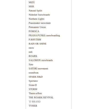
MIZU
MSR
Natural Spilit
Nidecker Snowboards
Northern Lights
Peacemaker snowskate
Permanent Union
POMOCA
PRANA PUNKS snowboarding
P.RHYTHM
RAIN OR SHINE
rasox
redi
ROARK
SALOMON snowboards
Sasa
SATORI movement
soundwax
SPARK R&D
Spectator
Stone-D
STORM
Therm-a-Rest
THE ROARK REVIVAL
TJ BRAND
TYMER