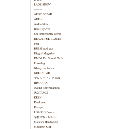
LADE SNOW
ーーー
AFDICEGEAR
AREth
Asilda Store
Baro Drywear
bca -backcountry access-
BEAUTIFUL PLANET
bern
BUSH head gear
Diggin' Magazine
DMOS Pro Shovel Tools
Forestlog
Glassy Sunhaters
GREEN.LAB
ゲレンディング.com
HIMARAK
JONES snowboarding
JUXTAPOZ
KEEN
Karakoram
Kossymix
LOADED Boards
芽育雪板 - MAKE
Matatabi Handworks
Mountain Surf