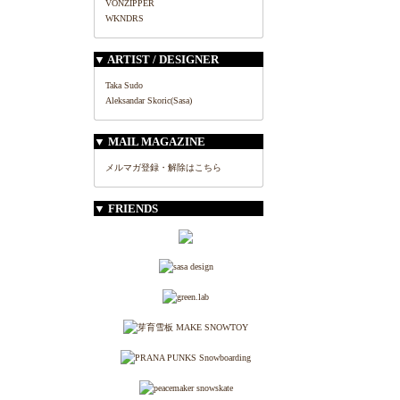
VONZIPPER
WKNDRS
▼ ARTIST / DESIGNER
Taka Sudo
Aleksandar Skoric(Sasa)
▼ MAIL MAGAZINE
メルマガ登録・解除はこちら
▼ FRIENDS