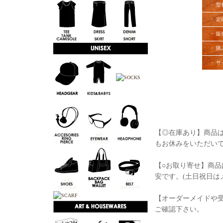
・ 型
・ 定
・ 販
・ 購
・ サ
【◎在庫あり】商品は
もお休みをいただい
【○お取り寄せ】商品
安です。(土日祝日は
【オーダーメイドや
ご確認下さい。