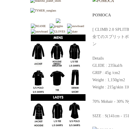
POMOCA
[ CLIMB 2.0 SPLIT
全てのスプリットボ
ン
Details
GLIDE : 235kal/h
GRIP : 45g /cm2
Weight : 1,150g/m2
Weight : 215g/skin 
70% Mohair - 30% N
SIZE : S(141cm - 15