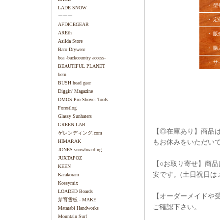
・ 型
LADE SNOW
ーーー
・ 定
AFDICEGEAR
AREth
・ 販
Asilda Store
・ 購
Baro Drywear
bca -backcountry access-
・ サ
BEAUTIFUL PLANET
bern
BUSH head gear
Diggin' Magazine
DMOS Pro Shovel Tools
Forestlog
Glassy Sunhaters
GREEN.LAB
【◎在庫あり】商品は
ゲレンディング.com
もお休みをいただい
HIMARAK
JONES snowboarding
JUXTAPOZ
【○お取り寄せ】商品
KEEN
安です。(土日祝日は
Karakoram
Kossymix
LOADED Boards
【オーダーメイドや
芽育雪板 - MAKE
ご確認下さい。
Matatabi Handworks
Mountain Surf