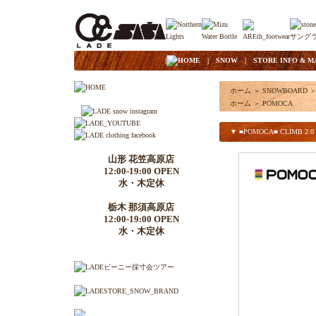
|
HOME
|
SNOW
|
STORE INFO & M
ホーム
＞
SNOWBOARD
ホーム
＞
POMOCA
▼ ■POMOCA■ CLIMB 2.0 S
山形 花笠高原店
12:00-19:00 OPEN
水・木定休
栃木 那須高原店
12:00-19:00 OPEN
水・木定休