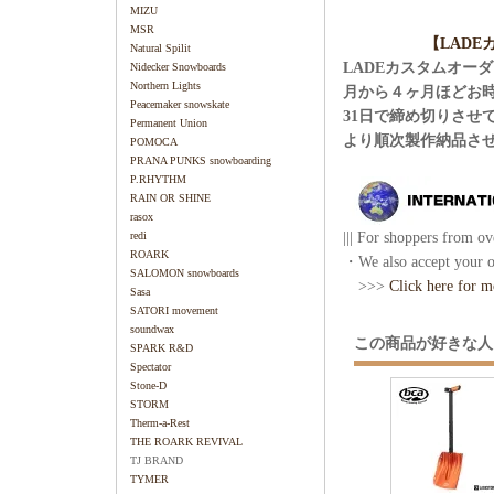
MIZU
MSR
【LAD
Natural Spilit
LADEカスタムオー
Nidecker Snowboards
Northern Lights
月から４ヶ月ほどお
Peacemaker snowskate
31日で締め切りさせ
Permanent Union
より順次製作納品さ
POMOCA
PRANA PUNKS snowboarding
P.RHYTHM
RAIN OR SHINE
rasox
||| For shoppers from ove
redi
ROARK
・We also accept your or
SALOMON snowboards
>>>
Click here for m
Sasa
SATORI movement
soundwax
この商品が好きな人
SPARK R&D
Spectator
Stone-D
STORM
Therm-a-Rest
THE ROARK REVIVAL
TJ BRAND
TYMER