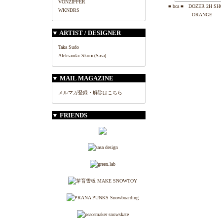
VONZIPPER
■ bca ■ DOZER 2H SH
WKNDRS
ORANGE
▼ ARTIST / DESIGNER
Taka Sudo
Aleksandar Skoric(Sasa)
▼ MAIL MAGAZINE
メルマガ登録・解除はこちら
▼ FRIENDS