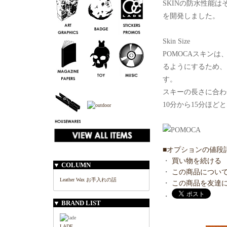
SKINの防水性能はその
を開発しました。
Skin Size
POMOCAスキン
るようにするため、
す。
スキーの長さに合わ
10分から15分ほど
■オプションの値段
・
買い物を続ける
▼ COLUMN
・
この商品につい
Leather Wax お手入れの話
・
この商品を友達
・
▼ BRAND LIST
LADE