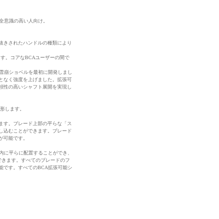
全意識の高い人向け。
抜きされたハンドルの種類により
ます。コアなBCAユーザーの間で
た雪崩ショベルを最初に開発しまし
となく強度を上げました。拡張可
頼性の高いシャフト展開を実現し
変形します。
ます。ブレード上部の平らな「ス
刺し込むことができます。ブレード
が可能です。
ク内に平らに配置することができ、
できます。すべてのブレードのフ
能です。すべてのBCA拡張可能シ