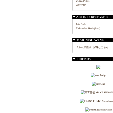
VONZIPPER
WKNDRS
▼ ARTIST / DESIGNER
Taka Sudo
Aleksandar Skoric(Sasa)
▼ MAIL MAGAZINE
メルマガ登録・解除はこちら
▼ FRIENDS