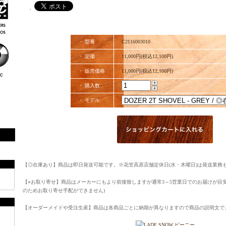
・
・ 型番
C2116003010
・ 定価
11,000円(税込12,100円)
・ 販売価格
11,000円(税込12,100円)
・ 購入数
・ モデル
【◎在庫あり】商品は即日発送可能です。※花笠高原店舗定休日(水・木曜日)は発送業務
【○お取り寄せ】商品はメーカーにもより前後致しますが通常3～5営業日でのお届けが目
のためお取り寄せ手配ができません)
【オーダーメイドや受注生産】商品は各商品ごとに納期が異なりますので商品の説明文で