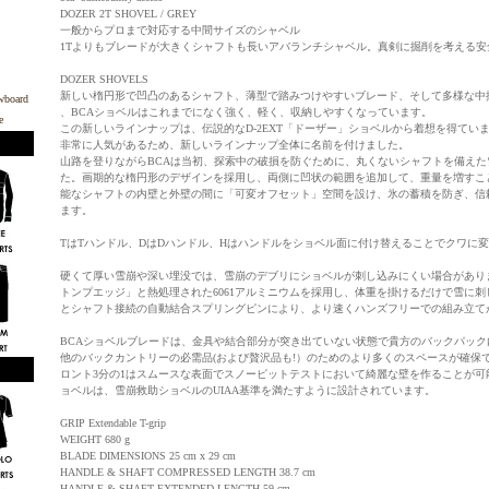
DOZER 2T SHOVEL / GREY
一般からプロまで対応する中間サイズのシャベル
1Tよりもブレードが大きくシャフトも長いアバランチシャベル。真剣に掘削を考える安
DOZER SHOVELS
新しい楕円形で凹凸のあるシャフト、薄型で踏みつけやすいブレード、そして多様な中
、BCAショベルはこれまでになく強く、軽く、収納しやすくなっています。
この新しいラインナップは、伝説的なD-2EXT「ドーザー」ショベルから着想を得てい
非常に人気があるため、新しいラインナップ全体に名前を付けました。
山路を登りながらBCAは当初、探索中の破損を防ぐために、丸くないシャフトを備え
た。画期的な楕円形のデザインを採用し、両側に凹状の範囲を追加して、重量を増すこ
能なシャフトの内壁と外壁の間に「可変オフセット」空間を設け、氷の蓄積を防ぎ、信
ます。
TはTハンドル、DはDハンドル、Hはハンドルをショベル面に付け替えることでクワに
硬くて厚い雪崩や深い埋没では、雪崩のデブリにショベルが刺し込みにくい場合があり
トンプエッジ」と熱処理された6061アルミニウムを採用し、体重を掛けるだけで雪に
とシャフト接続の自動結合スプリングピンにより、より速くハンズフリーでの組み立て
BCAショベルブレードは、金具や結合部分が突き出ていない状態で貴方のバックパッ
他のバックカントリーの必需品(および贅沢品も!）のためのより多くのスペースが確保
ロント3分の1はスムースな表面でスノーピットテストにおいて綺麗な壁を作ることが可
ョベルは、雪崩救助ショベルのUIAA基準を満たすように設計されています。
GRIP Extendable T-grip
WEIGHT 680 g
BLADE DIMENSIONS 25 cm x 29 cm
HANDLE & SHAFT COMPRESSED LENGTH 38.7 cm
HANDLE & SHAFT EXTENDED LENGTH 59 cm