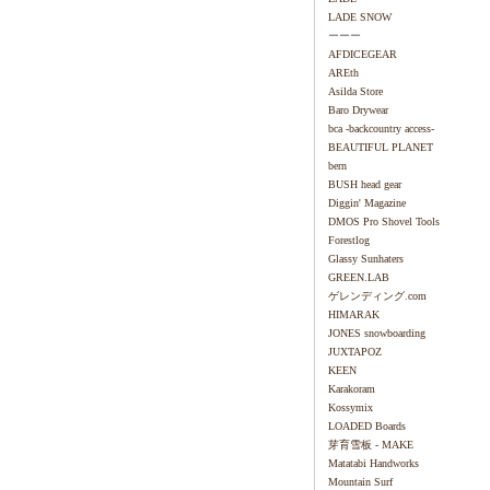
LADE SNOW
ーーー
AFDICEGEAR
AREth
Asilda Store
Baro Drywear
bca -backcountry access-
BEAUTIFUL PLANET
bern
BUSH head gear
Diggin' Magazine
DMOS Pro Shovel Tools
Forestlog
Glassy Sunhaters
GREEN.LAB
ゲレンディング.com
HIMARAK
JONES snowboarding
JUXTAPOZ
KEEN
Karakoram
Kossymix
LOADED Boards
芽育雪板 - MAKE
Matatabi Handworks
Mountain Surf