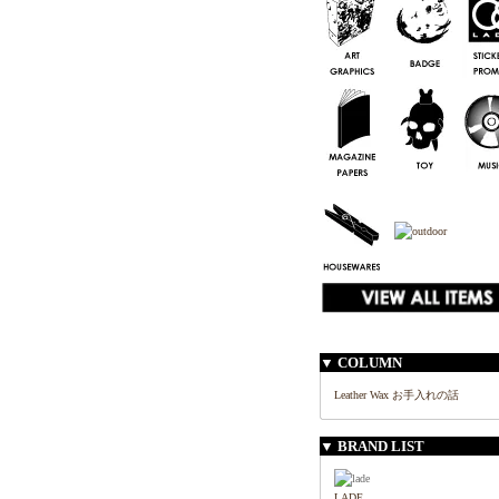
▼ COLUMN
Leather Wax お手入れの話
▼ BRAND LIST
LADE