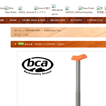
OME
|
SNOW
|
STORE INFO & MAP
|
BRAND INFO
|
ACCOUNT
|
CONTACT US
ホーム
＞
SNOWBOARD
＞
Backcountry Gear
ホーム
＞
bca
▼
■ bca ■ DOZER 2T SHOVEL / GREY