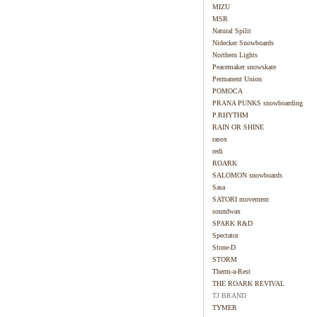
MIZU
MSR
Natural Spilit
Nidecker Snowboards
Northern Lights
Peacemaker snowskate
Permanent Union
POMOCA
PRANA PUNKS snowboarding
P.RHYTHM
RAIN OR SHINE
rasox
redi
ROARK
SALOMON snowboards
Sasa
SATORI movement
soundwax
SPARK R&D
Spectator
Stone-D
STORM
Therm-a-Rest
THE ROARK REVIVAL
TJ BRAND
TYMER