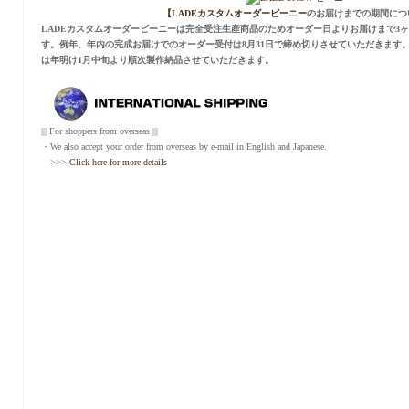
【LADEカスタムオーダービーニー
のお届けまでの期間につ
LADEカスタムオーダービーニーは完全受注生産商品のためオーダー日よりお届けまで3
す。例年、年内の完成お届けでのオーダー受付は8月31日で締め切りさせていただきます。
は年明け1月中旬より順次製作納品させていただきます。
||| For shoppers from overseas |||
・We also accept your order from overseas by e-mail in English and Japanese.
>>>
Click here for more details