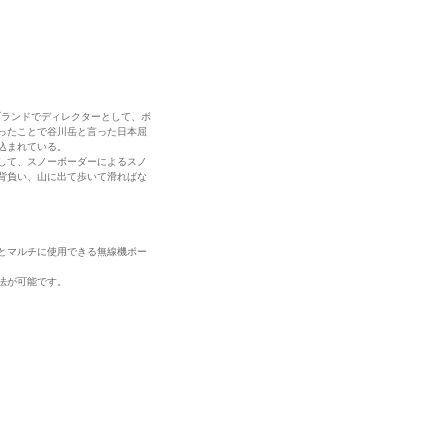
メスティックブランドでディレクターとして、ボ
ったことで谷川岳と言った日本屈
込まれている。
して、スノーボーダーによるスノ
背負い、山に出て歩いて滑ればな
とマルチに使用できる無線機ポー
法が可能です。