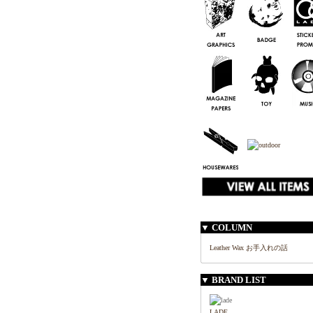
▼ COLUMN
Leather Wax お手入れの話
▼ BRAND LIST
LADE