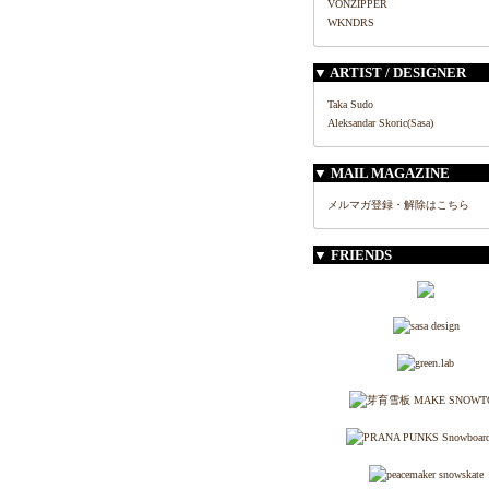
VONZIPPER
WKNDRS
▼ ARTIST / DESIGNER
Taka Sudo
Aleksandar Skoric(Sasa)
▼ MAIL MAGAZINE
メルマガ登録・解除はこちら
▼ FRIENDS