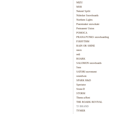
MIZU
MSR
Natural Spilit
Nidecker Snowboards
Northern Lights
Peacemaker snowskate
Permanent Union
POMOCA
PRANA PUNKS snowboarding
P.RHYTHM
RAIN OR SHINE
rasox
redi
ROARK
SALOMON snowboards
Sasa
SATORI movement
soundwax
SPARK R&D
Spectator
Stone-D
STORM
Therm-a-Rest
THE ROARK REVIVAL
TJ BRAND
TYMER