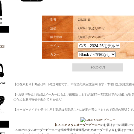
・
・ 型番
23ROS-15
・ 定価
4,800円(税込5,280円)
・ 販売価格
4,800円(税込5,280円)
・ サイズ
・ カラー
SOLD OUT
【◎在庫あり】商品は即日発送可能です。※花笠高原店舗定休日(水・木曜日)は発送業務
【○お取り寄せ】商品はメーカーにもより前後致しますが通常3～5営業日でのお届けが目
のためお取り寄せ手配ができません)
【オーダーメイドや受注生産】商品は各商品ごとに納期が異なりますので商品の説明文で
【LADEカスタムオーダービーニー
のお届けまでの期間につ
LADEカスタムオーダービーニーは完全受注生産商品のためオーダー日よりお届けまで3