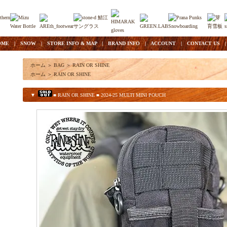
OME
|
SNOW
|
STORE INFO & MAP
|
BRAND INFO
|
ACCOUNT
|
CONTACT US
ホーム
＞
BAG
＞
RAIN OR SHINE
ホーム
＞
RAIN OR SHINE
▼
■ RAIN OR SHINE ■ 2024-25 MULTI MINI POUCH