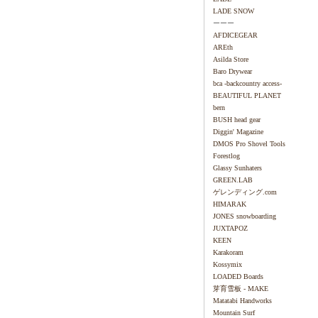
LADE SNOW
ーーー
AFDICEGEAR
AREth
Asilda Store
Baro Drywear
bca -backcountry access-
BEAUTIFUL PLANET
bern
BUSH head gear
Diggin' Magazine
DMOS Pro Shovel Tools
Forestlog
Glassy Sunhaters
GREEN.LAB
ゲレンディング.com
HIMARAK
JONES snowboarding
JUXTAPOZ
KEEN
Karakoram
Kossymix
LOADED Boards
芽育雪板 - MAKE
Matatabi Handworks
Mountain Surf