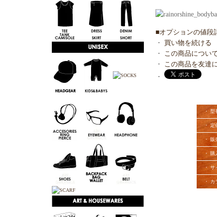
■オプションの値段
・
買い物を続ける
・
この商品につい
・
この商品を友達
・
・ 型
・ 定
・ 販
・ 購
・ サ
・ カ