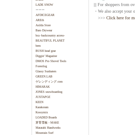
||| For shoppers from ove
LADE SNOW
ーーー
・We also accept your or
AFDICEGEAR
>>>
Click here for m
AREth
Asilda Store
Baro Drywear
bca -backcountry access-
BEAUTIFUL PLANET
bern
BUSH head gear
Diggin' Magazine
DMOS Pro Shovel Tools
Forestlog
Glassy Sunhaters
GREEN.LAB
ゲレンディング.com
HIMARAK
JONES snowboarding
JUXTAPOZ
KEEN
Karakoram
Kossymix
LOADED Boards
芽育雪板 - MAKE
Matatabi Handworks
Mountain Surf