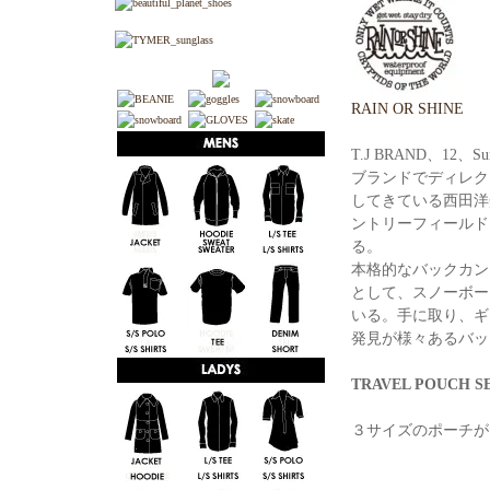
RAIN OR SHINE
T.J BRAND、12、S
ブランドでディレク
してきている西田洋
ントリーフィールド
る。
本格的なバックカン
として、スノーボー
いる。手に取り、ギ
発見が様々あるバッ
TRAVEL POUCH S
３サイズのポーチが