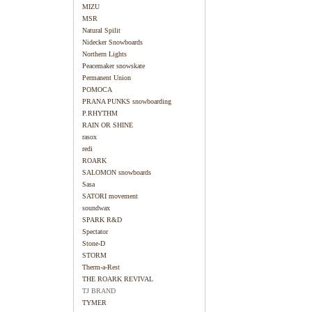
MIZU
MSR
Natural Spilit
Nidecker Snowboards
Northern Lights
Peacemaker snowskate
Permanent Union
POMOCA
PRANA PUNKS snowboarding
P.RHYTHM
RAIN OR SHINE
rasox
redi
ROARK
SALOMON snowboards
Sasa
SATORI movement
soundwax
SPARK R&D
Spectator
Stone-D
STORM
Therm-a-Rest
THE ROARK REVIVAL
TJ BRAND
TYMER