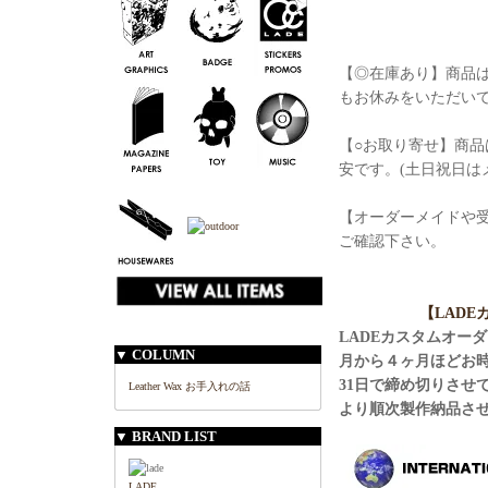
【◎在庫あり】商品は
もお休みをいただい
【○お取り寄せ】商品
安です。(土日祝日は
【オーダーメイドや
ご確認下さい。
【LAD
LADEカスタムオー
▼ COLUMN
月から４ヶ月ほどお
31日で締め切りさせ
Leather Wax お手入れの話
より順次製作納品さ
▼ BRAND LIST
LADE