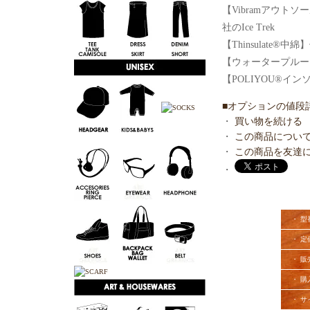
【Vibramアウト
社のIce Trek
【Thinsulate®
【ウォータープルー
【POLIYOU®
■オプションの値段
・
買い物を続ける
・
この商品につい
・
この商品を友達
・
・ 型
・ 定
・ 販
・ 購
・ サ