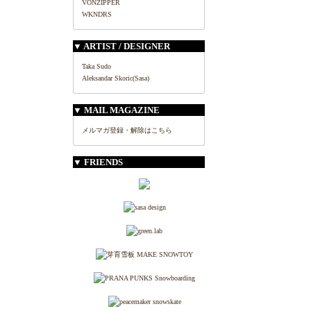
VONZIPPER
WKNDRS
▼ ARTIST / DESIGNER
Taka Sudo
Aleksandar Skoric(Sasa)
▼ MAIL MAGAZINE
メルマガ登録・解除はこちら
▼ FRIENDS