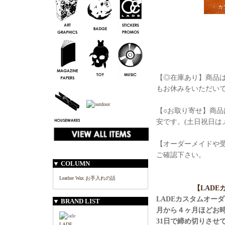
・ カ
【◎在庫あり】商品は
もお休みをいただい
【○お取り寄せ】商品
安です。(土日祝日は
【オーダーメイドや
ご確認下さい。
▼ COLUMN
Leather Wax お手入れの話
【LAD
LADEカスタムオー
▼ BRAND LIST
月から４ヶ月ほどお
31日で締め切りさせ
LADE