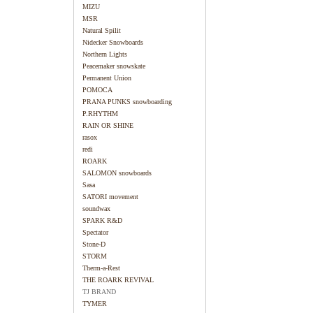
MIZU
MSR
Natural Spilit
Nidecker Snowboards
Northern Lights
Peacemaker snowskate
Permanent Union
POMOCA
PRANA PUNKS snowboarding
P.RHYTHM
RAIN OR SHINE
rasox
redi
ROARK
SALOMON snowboards
Sasa
SATORI movement
soundwax
SPARK R&D
Spectator
Stone-D
STORM
Therm-a-Rest
THE ROARK REVIVAL
TJ BRAND
TYMER