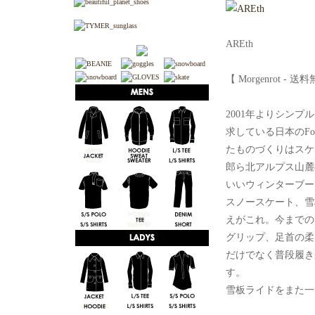
AREth
【 Morgenrot - 
2001年よりシン
求している日本のFo
たものづくりはスケ
郎ら北アルプス山麓
いいウィンターブーツが
スノースケート、雪
えがこれ。今までの
グリップ、足首の柔
だけでなく普段履き
す。
雪板ライドをまた一