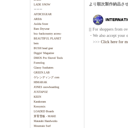
より順次製作納品さ
LADE SNOW
ーーー
AFDICEGEAR
AREth
Asilda Store
||| For shoppers from ove
Baro Drywear
bca -backcountry access-
・We also accept your or
BEAUTIFUL PLANET
>>>
Click here for m
bern
BUSH head gear
Diggin' Magazine
DMOS Pro Shovel Tools
Forestlog
Glassy Sunhaters
GREEN.LAB
ゲレンディング.com
HIMARAK
JONES snowboarding
JUXTAPOZ
KEEN
Karakoram
Kossymix
LOADED Boards
芽育雪板 - MAKE
Matatabi Handworks
Mountain Surf