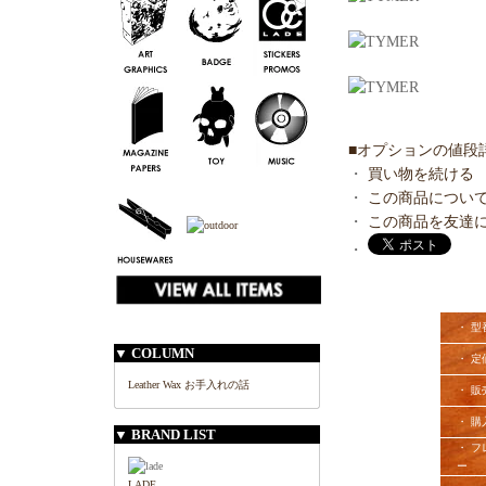
■オプションの値段
・
買い物を続ける
・
この商品につい
・
この商品を友達
・
・ 型
▼ COLUMN
・ 定
Leather Wax お手入れの話
・ 販
・ 購
▼ BRAND LIST
・ フ
ー
LADE