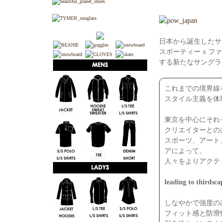
日本から誕生したサ
スポーティー x フ
する新たなサングラ
これまでの境界線
スタイル主義を体現
東京を中心にそれ
クリエイターとの
スポーツ、アート
アによって、
人々をよりアクテ
leading to thirdsca
しなやかで強度の
フィット感と防滑