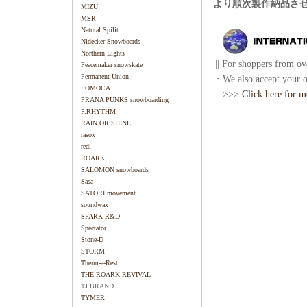
より順次製作納品さ
MIZU
MSR
Natural Spilit
Nidecker Snowboards
Northern Lights
||| For shoppers from ove
Peacemaker snowskate
Permanent Union
・We also accept your or
POMOCA
>>>
Click here for m
PRANA PUNKS snowboarding
P.RHYTHM
RAIN OR SHINE
rasox
redi
ROARK
SALOMON snowboards
Sasa
SATORI movement
soundwax
SPARK R&D
Spectator
Stone-D
STORM
Therm-a-Rest
THE ROARK REVIVAL
TJ BRAND
TYMER