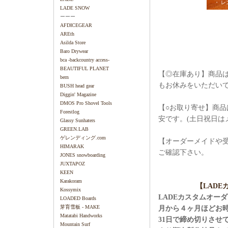
・ レ
LADE SNOW
ーーー
AFDICEGEAR
AREth
Asilda Store
Baro Drywear
bca -backcountry access-
BEAUTIFUL PLANET
【◎在庫あり】商品は
bern
もお休みをいただい
BUSH head gear
Diggin' Magazine
DMOS Pro Shovel Tools
【○お取り寄せ】商品
Forestlog
安です。(土日祝日は
Glassy Sunhaters
GREEN.LAB
ゲレンディング.com
【オーダーメイドや
HIMARAK
ご確認下さい。
JONES snowboarding
JUXTAPOZ
KEEN
Karakoram
【LAD
Kossymix
LADEカスタムオー
LOADED Boards
芽育雪板 - MAKE
月から４ヶ月ほどお
Matatabi Handworks
31日で締め切りさせ
Mountain Surf