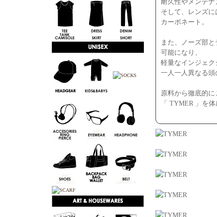
耐久性やメンテナ
そして、レンズに
カーボネート。
また、ノーズ部と
可能になり、
軽量なインジェク
一人一人異なる頭
原料から徹底的に
「 TYMER 」