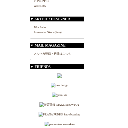
VONZIPPER
WKNDRS
▼ ARTIST / DESIGNER
Taka Sudo
Aleksandar Skoric(Sasa)
▼ MAIL MAGAZINE
メルマガ登録・解除はこちら
▼ FRIENDS