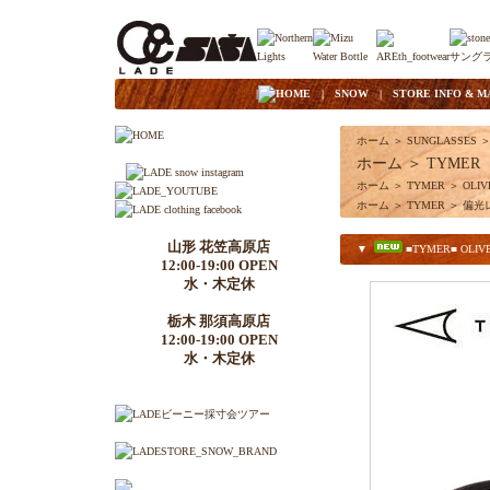
|
HOME
|
SNOW
|
STORE INFO & M
ホーム
＞
SUNGLASSES
ホーム
＞
TYMER
ホーム
＞
TYMER
＞
OLIV
ホーム
＞
TYMER
＞
偏光
山形 花笠高原店
▼
■TYMER■ OLIVER /
12:00-19:00 OPEN
水・木定休
栃木 那須高原店
12:00-19:00 OPEN
水・木定休