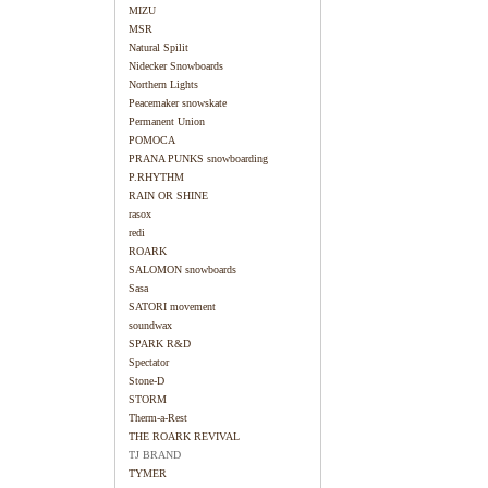
MIZU
MSR
Natural Spilit
Nidecker Snowboards
Northern Lights
Peacemaker snowskate
Permanent Union
POMOCA
PRANA PUNKS snowboarding
P.RHYTHM
RAIN OR SHINE
rasox
redi
ROARK
SALOMON snowboards
Sasa
SATORI movement
soundwax
SPARK R&D
Spectator
Stone-D
STORM
Therm-a-Rest
THE ROARK REVIVAL
TJ BRAND
TYMER