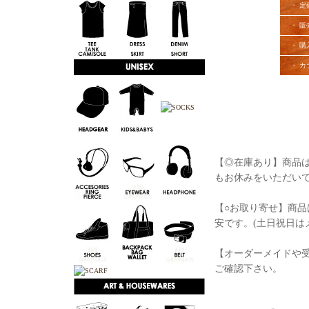
・ 定
・ 販
・ 購
・ カ
【◎在庫あり】商品は
もお休みをいただい
【○お取り寄せ】商品
安です。(土日祝日は
【オーダーメイドや
ご確認下さい。