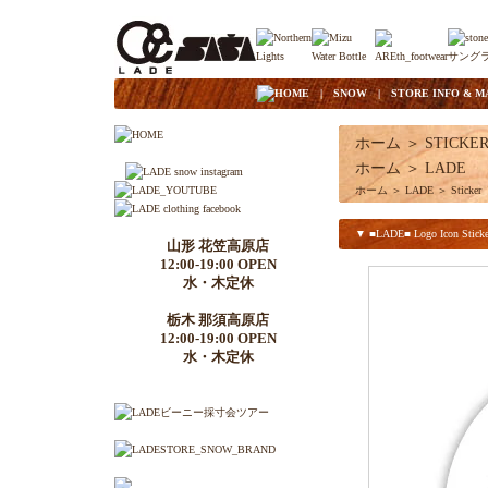
|
HOME
|
SNOW
|
STORE INFO & M
ホーム
＞
STICKE
ホーム
＞
LADE
ホーム
＞
LADE
＞
Sticker
▼ ■LADE■ Logo Icon Sticke
山形 花笠高原店
12:00-19:00 OPEN
水・木定休
栃木 那須高原店
12:00-19:00 OPEN
水・木定休