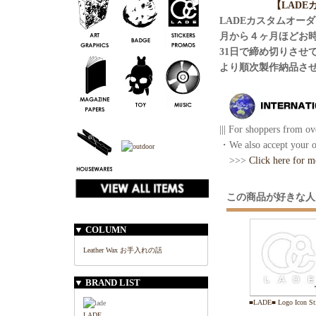
【LAD
LADEカスタムオー
月から４ヶ月ほどお
31日で締め切りさせ
より順次製作納品さ
||| For shoppers from ove
・We also accept your or
>>>
Click here for m
この商品が好きな人
▼ COLUMN
Leather Wax お手入れの話
▼ BRAND LIST
■LADE■ Logo Icon Sti
LADE