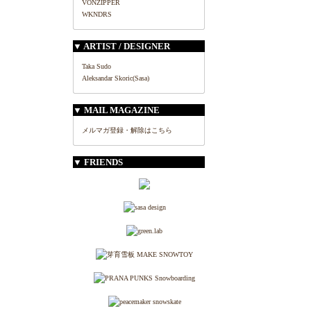
VONZIPPER
WKNDRS
▼ ARTIST / DESIGNER
Taka Sudo
Aleksandar Skoric(Sasa)
▼ MAIL MAGAZINE
メルマガ登録・解除はこちら
▼ FRIENDS