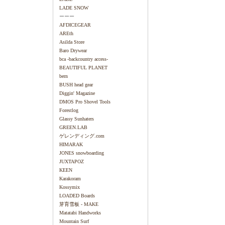
LADE SNOW
ーーー
AFDICEGEAR
AREth
Asilda Store
Baro Drywear
bca -backcountry access-
BEAUTIFUL PLANET
bern
BUSH head gear
Diggin' Magazine
DMOS Pro Shovel Tools
Forestlog
Glassy Sunhaters
GREEN.LAB
ゲレンディング.com
HIMARAK
JONES snowboarding
JUXTAPOZ
KEEN
Karakoram
Kossymix
LOADED Boards
芽育雪板 - MAKE
Matatabi Handworks
Mountain Surf