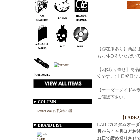
・ カ
【◎在庫あり】商品は
もお休みをいただい
【○お取り寄せ】商品
安です。(土日祝日は
【オーダーメイドや
ご確認下さい。
▼ COLUMN
Leather Wax お手入れの話
【LAD
LADEカスタムオー
▼ BRAND LIST
月から４ヶ月ほどお
31日で締め切りさせ
LADE