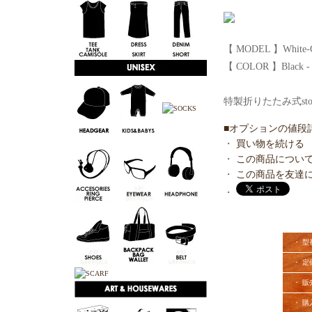
【 MODEL 】White-
【 COLOR 】Black - 
特製折りたたみ式st
■オプションの値段
・
買い物を続ける
・
この商品につい
・
この商品を友達
・
・ 型
・ 定
・ 販
・ 購