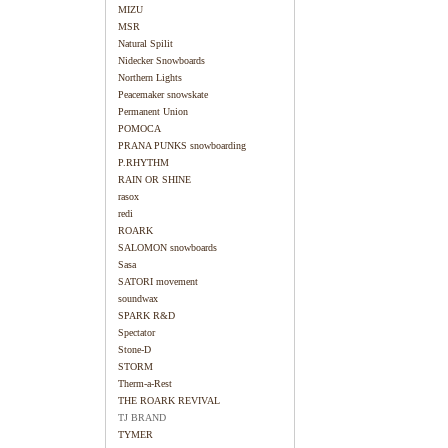
MIZU
MSR
Natural Spilit
Nidecker Snowboards
Northern Lights
Peacemaker snowskate
Permanent Union
POMOCA
PRANA PUNKS snowboarding
P.RHYTHM
RAIN OR SHINE
rasox
redi
ROARK
SALOMON snowboards
Sasa
SATORI movement
soundwax
SPARK R&D
Spectator
Stone-D
STORM
Therm-a-Rest
THE ROARK REVIVAL
TJ BRAND
TYMER