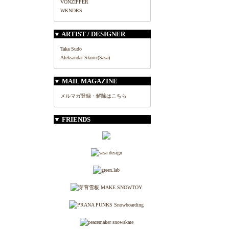
VONZIPPER
WKNDRS
▼ ARTIST / DESIGNER
Taka Sudo
Aleksandar Skoric(Sasa)
▼ MAIL MAGAZINE
メルマガ登録・解除はこちら
▼ FRIENDS