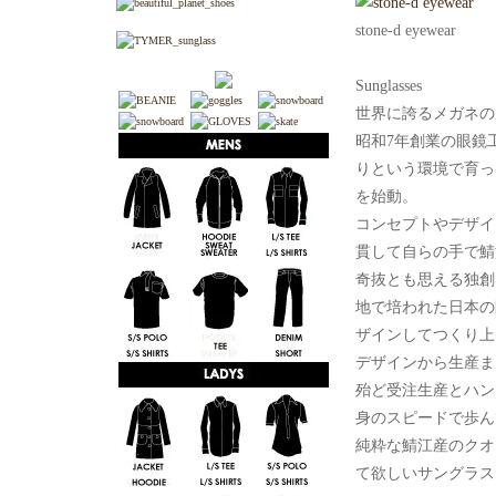
stone-d eyewear
Sunglasses
世界に誇るメガネの
昭和7年創業の眼鏡
りという環境で育ったst
を始動。
コンセプトやデザイ
貫して自らの手で鯖江の
奇抜とも思える独創
地で培われた日本の
ザインしてつくり上
デザインから生産ま
殆ど受注生産とハン
身のスピードで歩ん
純粋な鯖江産のクオ
て欲しいサングラス