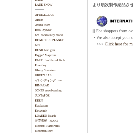
より順次製作納品さ
LADE SNOW
ーーー
AFDICEGEAR
AREth
Asilda Store
Baro Drywear
||| For shoppers from ove
bca -backcountry access-
・We also accept your or
BEAUTIFUL PLANET
>>>
Click here for m
bern
BUSH head gear
Diggin' Magazine
DMOS Pro Shovel Tools
Forestlog
Glassy Sunhaters
GREEN.LAB
ゲレンディング.com
HIMARAK
JONES snowboarding
JUXTAPOZ
KEEN
Karakoram
Kossymix
LOADED Boards
芽育雪板 - MAKE
Matatabi Handworks
Mountain Surf