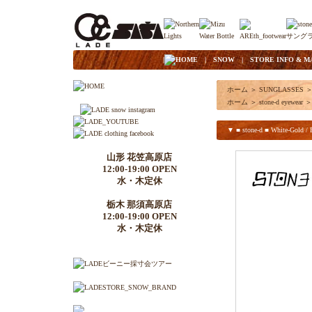
|
HOME
|
SNOW
|
STORE INFO & M
ホーム
＞
SUNGLASSES
ホーム
＞
stone-d eyewear
＞
▼ ■ stone-d ■ White-Gold / 
山形 花笠高原店
12:00-19:00 OPEN
水・木定休
栃木 那須高原店
12:00-19:00 OPEN
水・木定休