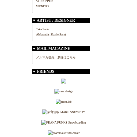
VONZIPPER
WKNDRS
▼ ARTIST / DESIGNER
Taka Sudo
Aleksandar Skoric(Sasa)
▼ MAIL MAGAZINE
メルマガ登録・解除はこちら
▼ FRIENDS