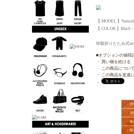
【 MODEL 】Natural-
【 COLOR 】Black - 
特製折りたたみ式st
■オプションの値段
・
買い物を続ける
・
この商品につい
・
この商品を友達
・
・ 型
・ 定
・ 販
・ 購