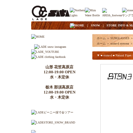
|
HOME
|
SNOW
|
STORE INFO & M
ホーム
＞
SUNGLASSES
ホーム
＞
stone-d eyewear
＞
▼ ■ stone-d ■ Natural Pipes 
山形 花笠高原店
12:00-19:00 OPEN
水・木定休
栃木 那須高原店
12:00-19:00 OPEN
水・木定休