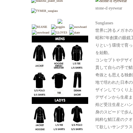
stone-d eyewear
Sunglasses
世界に誇るメガネの
昭和7年創業の眼鏡
りという環境で育ったst
を始動。
コンセプトやデザイ
貫して自らの手で鯖江の
奇抜とも思える独創
地で培われた日本の
ザインしてつくり上
デザインから生産ま
殆ど受注生産とハン
身のスピードで歩ん
純粋な鯖江産のクオ
て欲しいサングラス