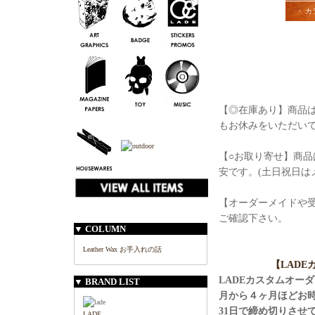
・ カ
【◎在庫あり】商品は
もお休みをいただい
【○お取り寄せ】商品
安です。(土日祝日は
【オーダーメイドや
ご確認下さい。
▼ COLUMN
Leather Wax お手入れの話
【LAD
LADEカスタムオー
▼ BRAND LIST
月から４ヶ月ほどお
31日で締め切りさせ
LADE