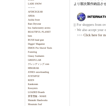
より順次製作納品さ
LADE SNOW
ーーー
AFDICEGEAR
AREth
Asilda Store
Baro Drywear
||| For shoppers from ove
bca -backcountry access-
・We also accept your or
BEAUTIFUL PLANET
>>>
Click here for m
bern
BUSH head gear
Diggin' Magazine
DMOS Pro Shovel Tools
Forestlog
Glassy Sunhaters
GREEN.LAB
ゲレンディング.com
HIMARAK
JONES snowboarding
JUXTAPOZ
KEEN
Karakoram
Kossymix
LOADED Boards
芽育雪板 - MAKE
Matatabi Handworks
Mountain Surf