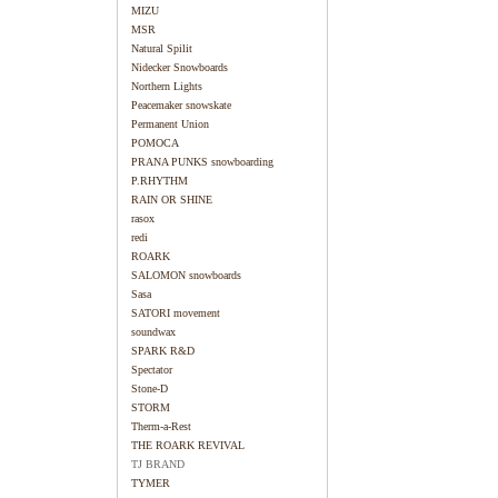
MIZU
MSR
Natural Spilit
Nidecker Snowboards
Northern Lights
Peacemaker snowskate
Permanent Union
POMOCA
PRANA PUNKS snowboarding
P.RHYTHM
RAIN OR SHINE
rasox
redi
ROARK
SALOMON snowboards
Sasa
SATORI movement
soundwax
SPARK R&D
Spectator
Stone-D
STORM
Therm-a-Rest
THE ROARK REVIVAL
TJ BRAND
TYMER