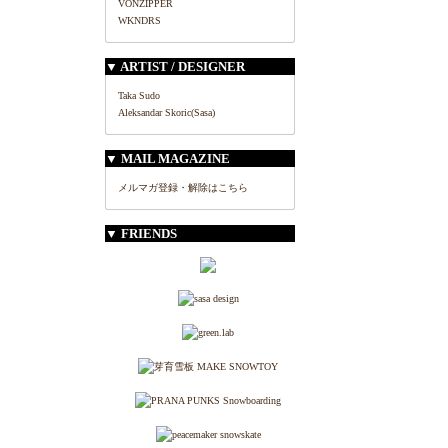
VONZIPPER
WKNDRS
▼ ARTIST / DESIGNER
Taka Sudo
Aleksandar Skoric(Sasa)
▼ MAIL MAGAZINE
メルマガ登録・解除はこちら
▼ FRIENDS