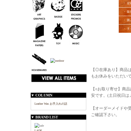
・ 定
・ 販
・ 購
・ タ
【◎在庫あり】商品は
もお休みをいただい
【○お取り寄せ】商品
▼ COLUMN
安です。(土日祝日は
Leather Wax お手入れの話
【オーダーメイドや
ご確認下さい。
▼ BRAND LIST
LADE