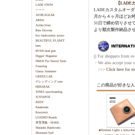
【LAD
LADE SNOW
LADEカスタムオー
ーーー
AFDICEGEAR
月から４ヶ月ほどお
AREth
31日で締め切りさせ
Asilda Store
より順次製作納品さ
Baro Drywear
bca -backcountry access-
BEAUTIFUL PLANET
bern
BUSH head gear
||| For shoppers from ove
Diggin' Magazine
DMOS Pro Shovel Tools
・We also accept your or
Forestlog
>>>
Click here for m
Glassy Sunhaters
GREEN.LAB
ゲレンディング.com
この商品が好きな人
HIMARAK
JONES snowboarding
JUXTAPOZ
KEEN
Karakoram
Kossymix
LOADED Boards
芽育雪板 - MAKE
Matatabi Handworks
■Northern Lights x Alma Rei
Mountain Surf