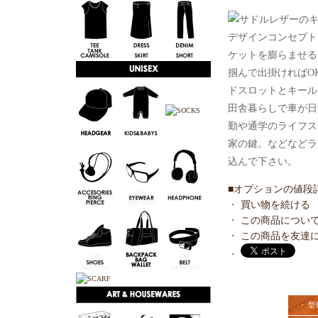
デザインコンセプト
ケットを膨らませる
掴んで出掛ければO
ドスロットとキール
田舎暮らしで車が日
勤や通学のライフス
家の鍵。などなどラ
込んで下さい。
■オプションの値段
・
買い物を続ける
・
この商品につい
・
この商品を友達
・
・ 型