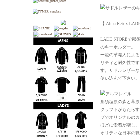
【 Alma Reir x LADE 
LADE STOREで
のキーホルダー。
一流の革職人による
リティと耐久性です
す。サドルレザーな
使い込んで下さい。
那須塩原の森と草原
クラフトがもたらす
プでオリジナルのカ
ほどに愛着が増し、
オリティな日本の職