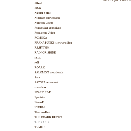
Wallet / Opal Ocean - Na
MIZU
MSR
Natural Spilit
Nidecker Snowboards
Northern Lights
Peacemaker snowskate
Permanent Union
POMOCA
PRANA PUNKS snowboarding
P.RHYTHM
RAIN OR SHINE
rasox
redi
ROARK
SALOMON snowboards
Sasa
SATORI movement
soundwax
SPARK R&D
Spectator
Stone-D
STORM
Therm-a-Rest
THE ROARK REVIVAL
TJ BRAND
TYMER