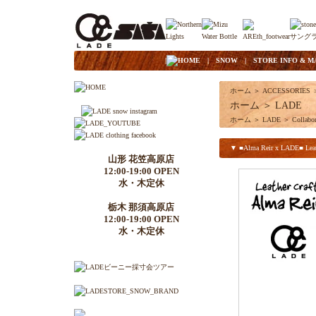
|
HOME
|
SNOW
|
STORE INFO & M
ホーム
＞
ACCESSORIES
ホーム
＞
LADE
ホーム
＞
LADE
＞
Collabor
▼ ■Alma Reir x LADE■ Leathe
山形 花笠高原店
12:00-19:00 OPEN
水・木定休
栃木 那須高原店
12:00-19:00 OPEN
水・木定休