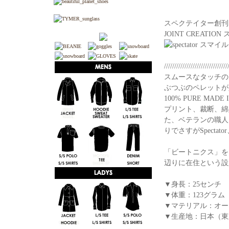
スペクテイター創刊
JOINT CREAT
///////////////////////////////
スムースなタッチの
ぶつぶのペレットが
100% PURE MADE 
プリント、裁断、綿
た、ベテランの職人
りでさすがSpect
「ビートニクス」をテー
辺りに在住という設定。
▼身長：25センチ
▼体重：123グラム
▼マテリアル：オー
▼生産地：日本（東