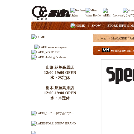
|
HOME
|
SNOW
|
STORE INFO & M
ホーム
＞
MAGAZINE / PA
▼
■Spectator■ Smil
山形 花笠高原店
12:00-19:00 OPEN
水・木定休
栃木 那須高原店
12:00-19:00 OPEN
水・木定休