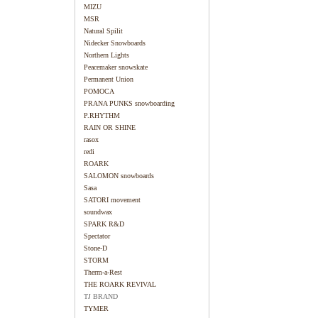
MIZU
MSR
Natural Spilit
Nidecker Snowboards
Northern Lights
Peacemaker snowskate
Permanent Union
POMOCA
PRANA PUNKS snowboarding
P.RHYTHM
RAIN OR SHINE
rasox
redi
ROARK
SALOMON snowboards
Sasa
SATORI movement
soundwax
SPARK R&D
Spectator
Stone-D
STORM
Therm-a-Rest
THE ROARK REVIVAL
TJ BRAND
TYMER