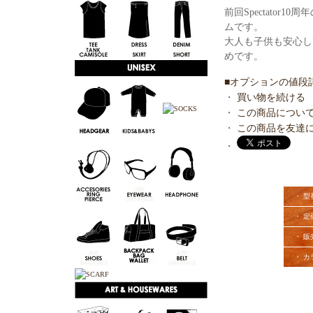
前回Spectato
ムです。
大人も子供も安心し
めです。
■オプションの値段
・
買い物を続ける
・
この商品につい
・
この商品を友達
・
・ 型
・ 定
・ 販
・ カ