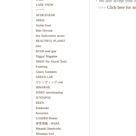
・We also accept your or
LADE SNOW
>>>
Click here for m
ーーー
AFDICEGEAR
AREth
Asilda Store
Baro Drywear
bca -backcountry access-
BEAUTIFUL PLANET
bern
BUSH head gear
Diggin' Magazine
DMOS Pro Shovel Tools
Forestlog
Glassy Sunhaters
GREEN.LAB
ゲレンディング.com
HIMARAK
JONES snowboarding
JUXTAPOZ
KEEN
Karakoram
Kossymix
LOADED Boards
芽育雪板 - MAKE
Matatabi Handworks
Mountain Surf