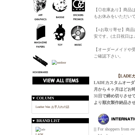
【◎在庫あり】商品は
もお休みをいただい
【○お取り寄せ】商品
安です。(土日祝日は
【オーダーメイドや
ご確認下さい。
【LAD
LADEカスタムオー
月から４ヶ月ほどお
31日で締め切りさせ
▼ COLUMN
より順次製作納品さ
Leather Wax お手入れの話
▼ BRAND LIST
||| For shoppers from ove
LADE