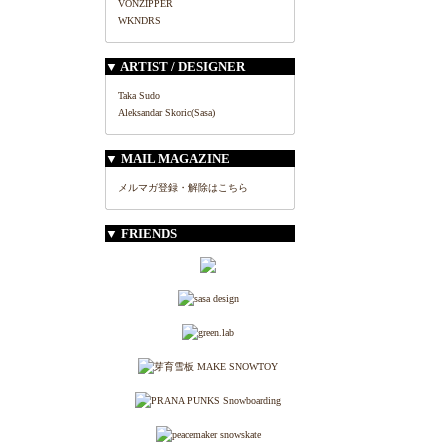
VONZIPPER
WKNDRS
▼ ARTIST / DESIGNER
Taka Sudo
Aleksandar Skoric(Sasa)
▼ MAIL MAGAZINE
メルマガ登録・解除はこちら
▼ FRIENDS