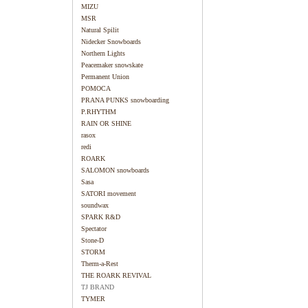
MIZU
MSR
Natural Spilit
Nidecker Snowboards
Northern Lights
Peacemaker snowskate
Permanent Union
POMOCA
PRANA PUNKS snowboarding
P.RHYTHM
RAIN OR SHINE
rasox
redi
ROARK
SALOMON snowboards
Sasa
SATORI movement
soundwax
SPARK R&D
Spectator
Stone-D
STORM
Therm-a-Rest
THE ROARK REVIVAL
TJ BRAND
TYMER