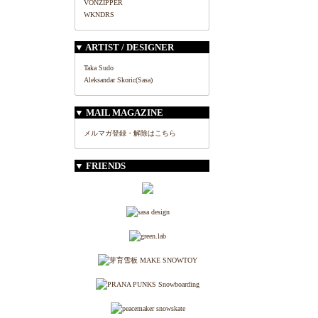
VONZIPPER
WKNDRS
▼ ARTIST / DESIGNER
Taka Sudo
Aleksandar Skoric(Sasa)
▼ MAIL MAGAZINE
メルマガ登録・解除はこちら
▼ FRIENDS