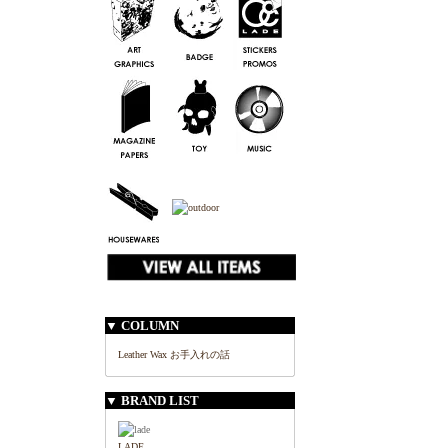
▼ COLUMN
Leather Wax お手入れの話
▼ BRAND LIST
LADE