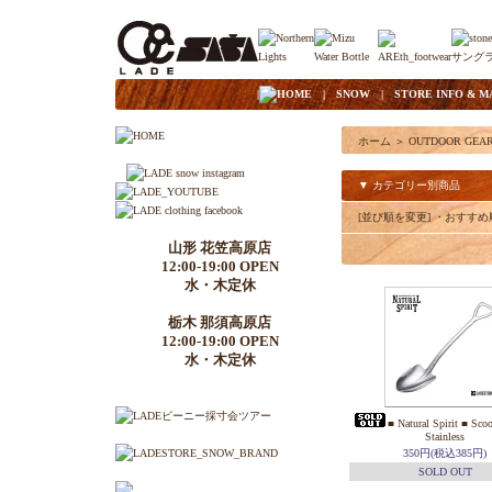
|
HOME
|
SNOW
|
STORE INFO & M
ホーム
＞
OUTDOOR GEA
▼ カテゴリー別商品
[並び順を変更]
・おすすめ
山形 花笠高原店
12:00-19:00 OPEN
水・木定休
栃木 那須高原店
12:00-19:00 OPEN
水・木定休
■ Natural Spirit ■ Sco
Stainless
350円(税込385円)
SOLD OUT