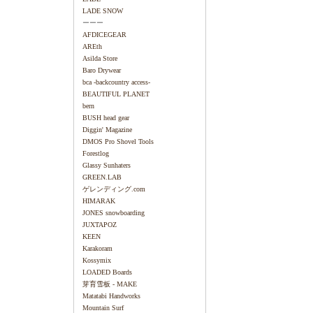
LADE SNOW
ーーー
AFDICEGEAR
AREth
Asilda Store
Baro Drywear
bca -backcountry access-
BEAUTIFUL PLANET
bern
BUSH head gear
Diggin' Magazine
DMOS Pro Shovel Tools
Forestlog
Glassy Sunhaters
GREEN.LAB
ゲレンディング.com
HIMARAK
JONES snowboarding
JUXTAPOZ
KEEN
Karakoram
Kossymix
LOADED Boards
芽育雪板 - MAKE
Matatabi Handworks
Mountain Surf