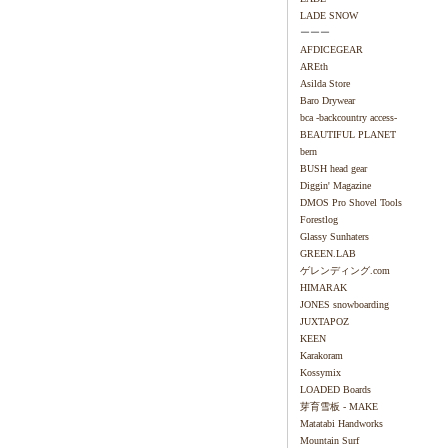
LADE SNOW
ーーー
AFDICEGEAR
AREth
Asilda Store
Baro Drywear
bca -backcountry access-
BEAUTIFUL PLANET
bern
BUSH head gear
Diggin' Magazine
DMOS Pro Shovel Tools
Forestlog
Glassy Sunhaters
GREEN.LAB
ゲレンディング.com
HIMARAK
JONES snowboarding
JUXTAPOZ
KEEN
Karakoram
Kossymix
LOADED Boards
芽育雪板 - MAKE
Matatabi Handworks
Mountain Surf