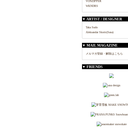
VONZIPPER
WKNDRS
▼ ARTIST / DESIGNER
Taka Sudo
Aleksandar Skoric(Sasa)
▼ MAIL MAGAZINE
メルマガ登録・解除はこちら
▼ FRIENDS