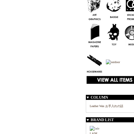
▼ COLUMN
Leather Wax お手入れの話
▼ BRAND LIST
LADE