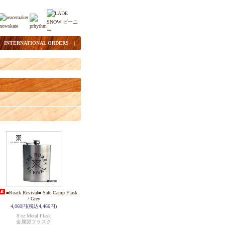
|
INTERNATIONAL ORDERS
|
■Roark Revival■ Safe Camp Flask
/ Grey
4,060円(税込4,466円)
8 oz Metal Flask
金属製フラスク