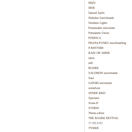
MIZU
MSR
Natural Spilit
Nidecker Snowboards
Northern Lights
Peacemaker snowskate
Permanent Union
POMOCA
PRANA PUNKS snowboarding
P.RHYTHM
RAIN OR SHINE
rasox
redi
ROARK
SALOMON snowboards
Sasa
SATORI movement
soundwax
SPARK R&D
Spectator
Stone-D
STORM
Therm-a-Rest
THE ROARK REVIVAL
TJ BRAND
TYMER