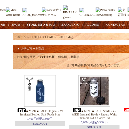
OME
|
SNOW
|
STORE INFO & MAP
|
BRAND INFO
|
ACCOUNT
|
CONTACT US
ホーム
＞
OUTDOOR GEAR
＞
Bottle / Mug
▼ カテゴリー別商品
[並び順を変更]
・おすすめ順
・価格順
・新着順
全 [3] 商品中 [1-3] 商品を表示しています。
■ MIZU ■ LADE Original - V6
■ MIZU ■ LADE Smile - V5
Insulated Bottle / Soft Touch Blue
WIDE Insulated Bottle / Enduro White
Stainless Lid + Coffee Lid
5,400円(税込5,940円)
5,000円(税込5,500円)
SOLD OUT
SOLD OUT