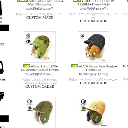
■LADE Custom Order Beanies■
■LADE COLOR CUSTOM
Wapiti-Fireman-Hog
BEANIES■ Fireman-Wapiti
10,500円(税込11,550円)
9,400円(税込10,340円)
豚皮イヤープラップつば付きビーニー
ボアライニング耳あてのつば付ビーニ
フ
CUSTOM MADE
ー
CUSTOM MADE
■LA
■Green. Lab x LADE■
■LADE Custom Order Beanies■
Collaborative Green.lab Fireman
Fireman-Hog
10,340円(税込11,374円)
10,100円(税込11,110円)
豚
Green. Lab x LADE Fireman
豚皮イヤープラップつば付きビーニー
CUSTOM MADE
Collaboration Original Beanie
CUSTOM ORDER