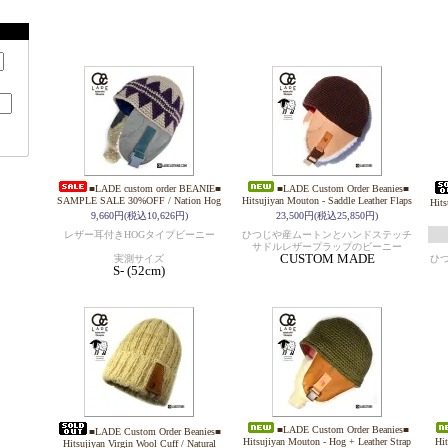
■LADE custom order BEANIE■
■LADE Custom Order Beanies■
SAMPLE SALE 30%OFF / Nation Hog
Hitsujiyan Mouton - Saddle Leather Flaps
Hits
9,660円(税込10,626円)
23,500円(税込25,850円)
レザー耳付きHOGタイプビーニー
ひつじや産ムートンとハンドステッチ
サドルレザープラップのビーニー
CUSTOM MADE
実測サイズ
ひ
S- (52cm)
■LADE Custom Order Beanies■
■LADE Custom Order Beanies■
Hitsujiyan Mouton - Hog + Leather Strap
Hit
Hitsujiyan Virgin Wool Cuff / Natural