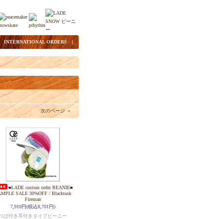
|
INTERNATIONAL ORDERS
|
次のページ ＞
■LADE custom order BEANIE■
MPLE SALE 30%OFF / Blacktusk
Fireman
7,910円(税込8,701円)
つば付き耳付きタイプビーニー