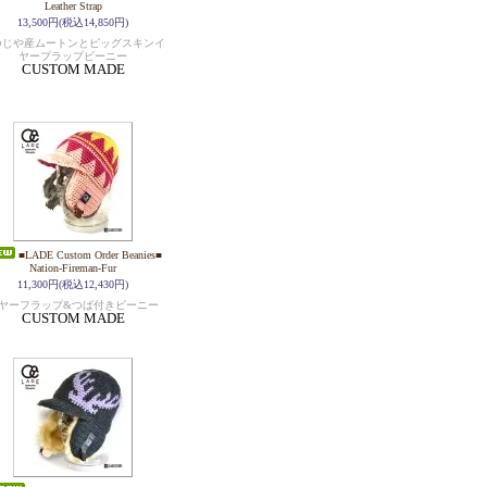
Leather Strap
13,500円(税込14,850円)
つじや産ムートンとピッグスキンイ
ヤープラップビーニー
CUSTOM MADE
■LADE Custom Order Beanies■
Nation-Fireman-Fur
11,300円(税込12,430円)
ヤーフラップ&つば付きビーニー
CUSTOM MADE