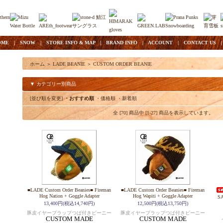
OME
|
SNOW
|
STORE INFO & MAP
|
BRAND INFO
|
ACCOUNT
|
CONTACT US
ホーム
＞
LADE BEANIE
＞
CUSTOM ORDER BEANIE
▼ カテゴリー別商品
[並び順を変更]
・おすすめ順
・価格順
・新着順
全 [70] 商品中 [1-27] 商品を表示しています。
■LADE Custom Order Beanies■ Fireman
■LADE Custom Order Beanies■ Fireman
Hog Nation + Goggle Adapter
Hog Wapiti + Goggle Adapter
SA
13,400円(税込14,740円)
12,500円(税込13,750円)
豚皮イヤープラップつば付きビーニー
豚皮イヤープラップつば付きビーニー
CUSTOM MADE
CUSTOM MADE