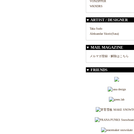
VONZIPPER
WKNDRS
▼ ARTIST / DESIGNER
Taka Sudo
Aleksandar Skoric(Sasa)
▼ MAIL MAGAZINE
メルマガ登録・解除はこちら
▼ FRIENDS