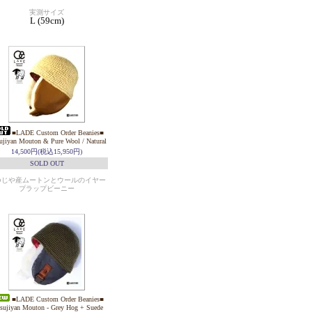
実測サイズ
L (59cm)
■LADE Custom Order Beanies■
ujiyan Mouton & Pure Wool / Natural
14,500円(税込15,950円)
SOLD OUT
つじや産ムートンとウールのイヤー
プラップビーニー
■LADE Custom Order Beanies■
sujiyan Mouton - Grey Hog + Suede