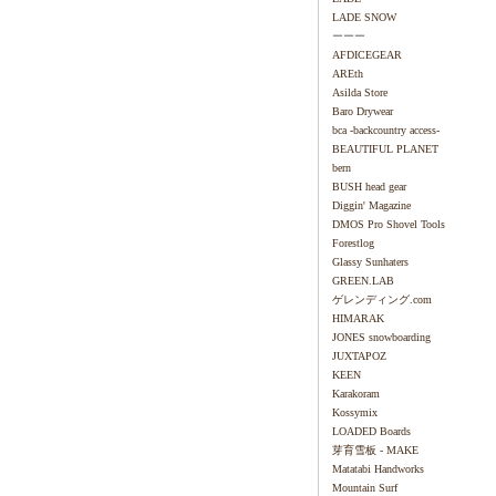
LADE SNOW
ーーー
AFDICEGEAR
AREth
Asilda Store
Baro Drywear
bca -backcountry access-
BEAUTIFUL PLANET
bern
BUSH head gear
Diggin' Magazine
DMOS Pro Shovel Tools
Forestlog
Glassy Sunhaters
GREEN.LAB
ゲレンディング.com
HIMARAK
JONES snowboarding
JUXTAPOZ
KEEN
Karakoram
Kossymix
LOADED Boards
芽育雪板 - MAKE
Matatabi Handworks
Mountain Surf