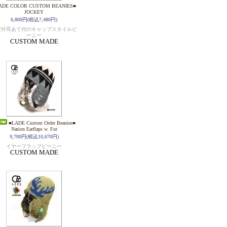
ADE COLOR CUSTOM BEANIES■
JOCKEY
6,800円(税込7,480円)
ば付耳あて付のキャップスタイルビ
ーニー
CUSTOM MADE
■LADE Custom Order Beanies■
Nation Earflaps w. Fur
9,700円(税込10,670円)
イヤーフラップビーニー
CUSTOM MADE