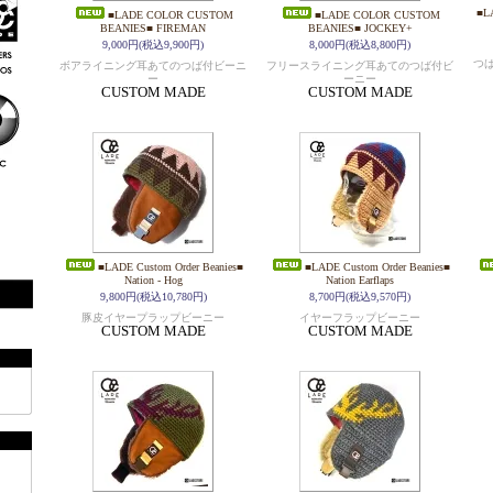
■L
■LADE COLOR CUSTOM
■LADE COLOR CUSTOM
BEANIES■ FIREMAN
BEANIES■ JOCKEY+
9,000円(税込9,900円)
8,000円(税込8,800円)
つ
ボアライニング耳あてのつば付ビーニ
フリースライニング耳あてのつば付ビ
ー
ーニー
CUSTOM MADE
CUSTOM MADE
■LADE Custom Order Beanies■
■LADE Custom Order Beanies■
Nation - Hog
Nation Earflaps
9,800円(税込10,780円)
8,700円(税込9,570円)
豚皮イヤープラップビーニー
イヤーフラップビーニー
CUSTOM MADE
CUSTOM MADE