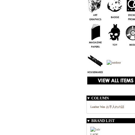
▼ COLUMN
Leather Wax お手入れの話
▼ BRAND LIST
LADE