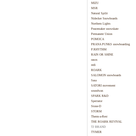
MIZU
MSR
Natural Spilit
Nidecker Snowboards
Northern Lights
Peacemaker snowskate
Permanent Union
POMOCA
PRANA PUNKS snowboarding
P.RHYTHM
RAIN OR SHINE
rasox
redi
ROARK
SALOMON snowboards
Sasa
SATORI movement
soundwax
SPARK R&D
Spectator
Stone-D
STORM
Therm-a-Rest
THE ROARK REVIVAL
TJ BRAND
TYMER