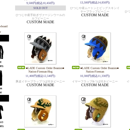
13,500円(税込14,850円)
9,500円(税込10,450円)
SOLD OUT
ひつじや産ムートンとピッグスキンイ
ヤープラップビーニー
ひ
CUSTOM MADE
ひつじや産手紡ぎヴァージンウールの
カフビーニー
CUSTOM MADE
■LADE Custom Order Beanies■
■LADE Custom Order Beanies■
Nation-Fireman-Hog
Nation-Fireman
11,400円(税込12,540円)
10,300円(税込11,330円)
豚皮イヤープラップつば付きビーニー
イヤーフラップ&つば付きビーニー
イ
CUSTOM MADE
CUSTOM MADE