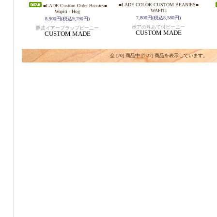
■LADE COLOR CUSTOM BEANIES■
■LADE Custom Order Beanies■
WAPITI
Wapiti - Hog
7,800円(税込8,580円)
8,900円(税込9,790円)
ボアの耳あて付ビーニー
豚皮イアープラップビーニー
CUSTOM MADE
CUSTOM MADE
全 [70] 商品中 [1-27] 商品を表示しています。