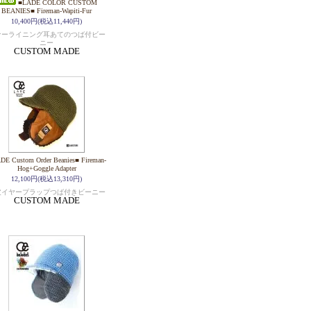
■LADE COLOR CUSTOM
BEANIES■ Fireman-Wapiti-Fur
10,400円(税込11,440円)
ァーライニング耳あてのつば付ビー
ニー
CUSTOM MADE
DE Custom Order Beanies■ Fireman-
Hog+Goggle Adapter
12,100円(税込13,310円)
皮イヤープラップつば付きビーニー
CUSTOM MADE