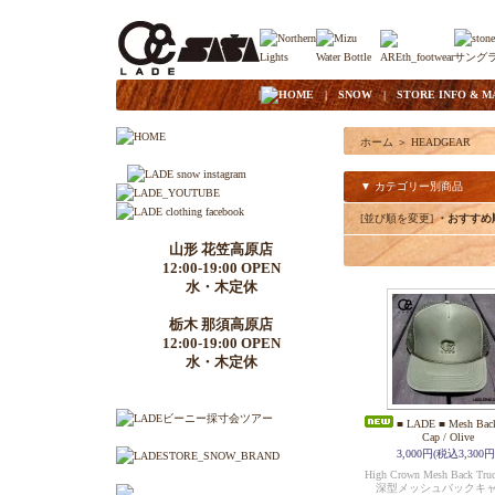
|
HOME
|
SNOW
|
STORE INFO & M
ホーム
＞
HEADGEAR
▼ カテゴリー別商品
[並び順を変更]
・おすすめ
山形 花笠高原店
12:00-19:00 OPEN
水・木定休
栃木 那須高原店
12:00-19:00 OPEN
水・木定休
■ LADE ■ Mesh Back
Cap / Olive
3,000円(税込3,300円
High Crown Mesh Back Truc
深型メッシュバックキ