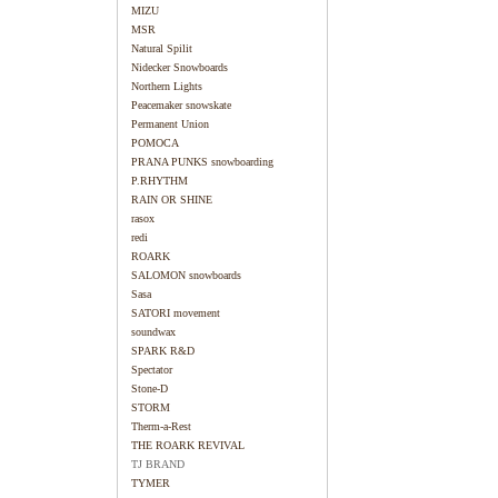
MIZU
MSR
Natural Spilit
Nidecker Snowboards
Northern Lights
Peacemaker snowskate
Permanent Union
POMOCA
PRANA PUNKS snowboarding
P.RHYTHM
RAIN OR SHINE
rasox
redi
ROARK
SALOMON snowboards
Sasa
SATORI movement
soundwax
SPARK R&D
Spectator
Stone-D
STORM
Therm-a-Rest
THE ROARK REVIVAL
TJ BRAND
TYMER