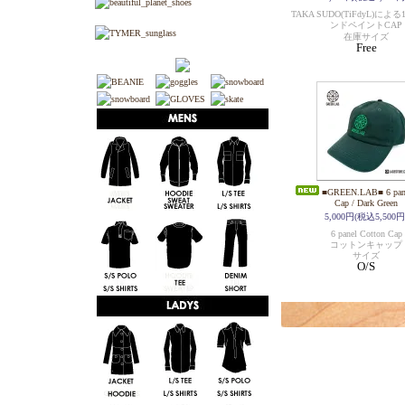
TAKA SUDO(TiFdyL)に
ンドペイントCAP
在庫サイズ
Free
■GREEN.LAB■ 6 pane
Cap / Dark Green
5,000円(税込5,500円
6 panel Cotton Cap
コットンキャップ
サイズ
O/S