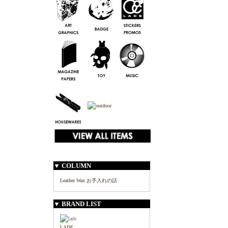
▼ COLUMN
Leather Wax お手入れの話
▼ BRAND LIST
LADE