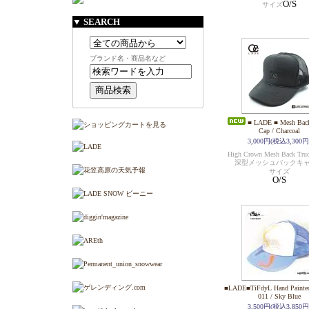
O/S
サイズ
▼ SEARCH
ブランド名・商品名など
■ LADE ■ Mesh Back
Cap / Charcoal
3,000円(税込3,300円
High Crown Mesh Back Truc
深型メッシュバックキ
サイズ
O/S
■LADE■TiFdyL Hand Painted
011 / Sky Blue
3,500円(税込3,850円