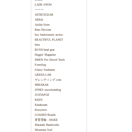
LADE SNOW
ーーー
AFDICEGEAR
AREth
Asilda Store
Baro Drywear
bca -backcountry access-
BEAUTIFUL PLANET
bern
BUSH head gear
Diggin' Magazine
DMOS Pro Shovel Tools
Forestlog
Glassy Sunhaters
GREEN.LAB
ゲレンディング.com
HIMARAK
JONES snowboarding
JUXTAPOZ
KEEN
Karakoram
Kossymix
LOADED Boards
芽育雪板 - MAKE
Matatabi Handworks
Mountain Surf