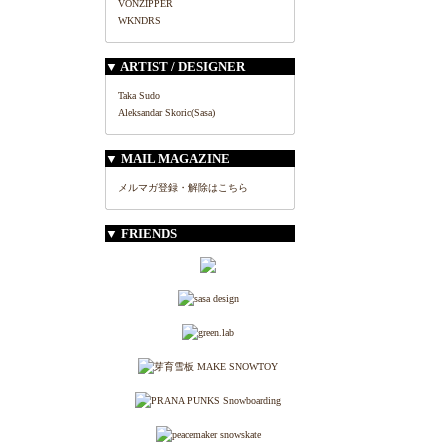
VONZIPPER
WKNDRS
▼ ARTIST / DESIGNER
Taka Sudo
Aleksandar Skoric(Sasa)
▼ MAIL MAGAZINE
メルマガ登録・解除はこちら
▼ FRIENDS