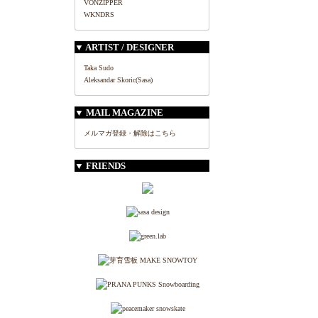
VONZIPPER
WKNDRS
▼ ARTIST / DESIGNER
Taka Sudo
Aleksandar Skoric(Sasa)
▼ MAIL MAGAZINE
メルマガ登録・解除はこちら
▼ FRIENDS