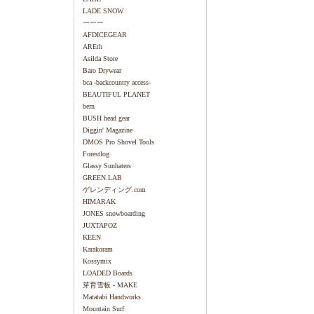
LADE SNOW
ーーー
AFDICEGEAR
AREth
Asilda Store
Baro Drywear
bca -backcountry access-
BEAUTIFUL PLANET
bern
BUSH head gear
Diggin' Magazine
DMOS Pro Shovel Tools
Forestlog
Glassy Sunhaters
GREEN.LAB
ゲレンディング.com
HIMARAK
JONES snowboarding
JUXTAPOZ
KEEN
Karakoram
Kossymix
LOADED Boards
芽育雪板 - MAKE
Matatabi Handworks
Mountain Surf