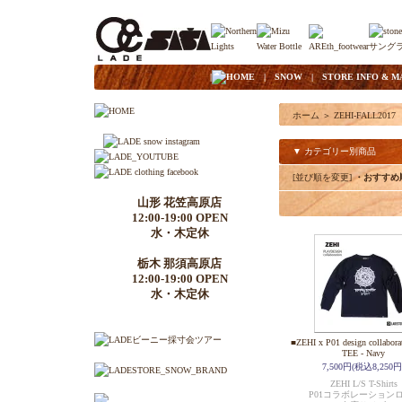
|
HOME
|
SNOW
|
STORE INFO & M
ホーム
＞
ZEHI-FALL2017
▼ カテゴリー別商品
[並び順を変更]
・おすすめ
山形 花笠高原店
12:00-19:00 OPEN
水・木定休
栃木 那須高原店
12:00-19:00 OPEN
水・木定休
■ZEHI x P01 design collabora
TEE - Navy
7,500円(税込8,250円
ZEHI L/S T-Shirts
P01コラボレーション