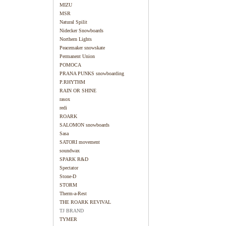
MIZU
MSR
Natural Spilit
Nidecker Snowboards
Northern Lights
Peacemaker snowskate
Permanent Union
POMOCA
PRANA PUNKS snowboarding
P.RHYTHM
RAIN OR SHINE
rasox
redi
ROARK
SALOMON snowboards
Sasa
SATORI movement
soundwax
SPARK R&D
Spectator
Stone-D
STORM
Therm-a-Rest
THE ROARK REVIVAL
TJ BRAND
TYMER