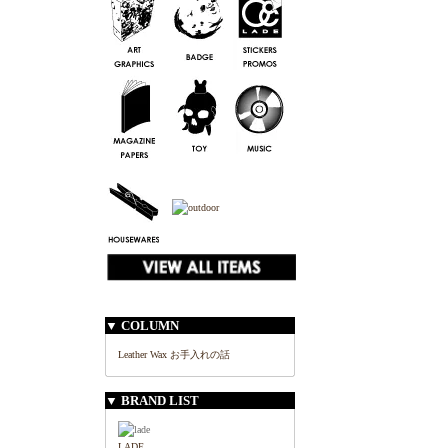
▼ COLUMN
Leather Wax お手入れの話
▼ BRAND LIST
LADE