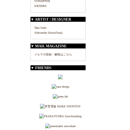
VONZIPPER
WKNDRS
▼ ARTIST / DESIGNER
Taka Sudo
Aleksandar Skoric(Sasa)
▼ MAIL MAGAZINE
メルマガ登録・解除はこちら
▼ FRIENDS