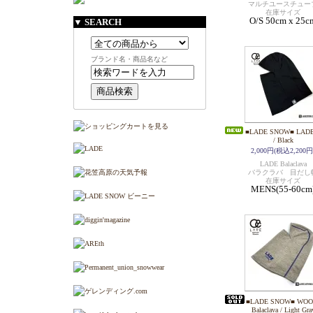
マルチユースチュー
在庫サイズ
O/S 50cm x 25c
▼ SEARCH
ブランド名・商品名など
■LADE SNOW■ LADE B
/ Black
2,000円(税込2,200円
LADE Balaclava
バラクラバ 目だし
在庫サイズ
MENS(55-60cm
■LADE SNOW■ WOO
Balaclava / Light Gra