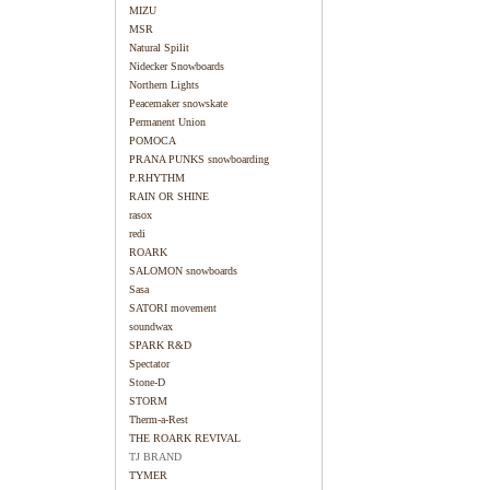
MIZU
MSR
Natural Spilit
Nidecker Snowboards
Northern Lights
Peacemaker snowskate
Permanent Union
POMOCA
PRANA PUNKS snowboarding
P.RHYTHM
RAIN OR SHINE
rasox
redi
ROARK
SALOMON snowboards
Sasa
SATORI movement
soundwax
SPARK R&D
Spectator
Stone-D
STORM
Therm-a-Rest
THE ROARK REVIVAL
TJ BRAND
TYMER