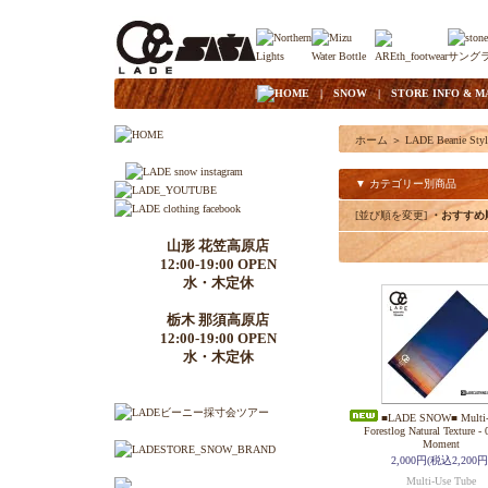
|
HOME
|
SNOW
|
STORE INFO & M
ホーム
＞
LADE Beanie Styl
▼ カテゴリー別商品
[並び順を変更]
・おすすめ
山形 花笠高原店
12:00-19:00 OPEN
水・木定休
栃木 那須高原店
12:00-19:00 OPEN
水・木定休
■LADE SNOW■ Multi-U
Forestlog Natural Texture - 
Moment
2,000円(税込2,200円
Multi-Use Tube