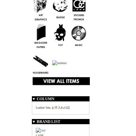
▼ COLUMN
Leather Wax お手入れの話
▼ BRAND LIST
LADE