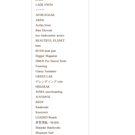
LADE SNOW
ーーー
AFDICEGEAR
AREth
Asilda Store
Baro Drywear
bca -backcountry access-
BEAUTIFUL PLANET
bern
BUSH head gear
Diggin' Magazine
DMOS Pro Shovel Tools
Forestlog
Glassy Sunhaters
GREEN.LAB
ゲレンディング.com
HIMARAK
JONES snowboarding
JUXTAPOZ
KEEN
Karakoram
Kossymix
LOADED Boards
芽育雪板 - MAKE
Matatabi Handworks
Mountain Surf