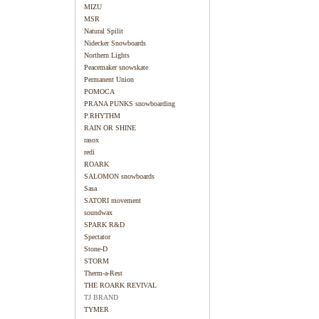
MIZU
MSR
Natural Spilit
Nidecker Snowboards
Northern Lights
Peacemaker snowskate
Permanent Union
POMOCA
PRANA PUNKS snowboarding
P.RHYTHM
RAIN OR SHINE
rasox
redi
ROARK
SALOMON snowboards
Sasa
SATORI movement
soundwax
SPARK R&D
Spectator
Stone-D
STORM
Therm-a-Rest
THE ROARK REVIVAL
TJ BRAND
TYMER