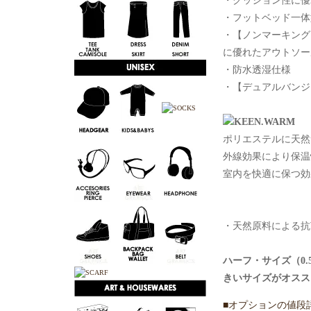
・クッション性に優
・フットベッド一体
・【ノンマーキング
に優れたアウトソー
・防水透湿仕様
・【デュアルバンジ
KEEN.WARM
ポリエステルに天然
外線効果により保温
室内を快適に保つ効
・天然原料による抗菌防
ハーフ・サイズ（0.
きいサイズがオスス
■オプションの値段