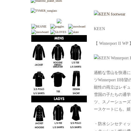
KEEN
【 Winterport II WP 
過酷な雪山を快適に
ツWinterpor
能性の両立はレギュ
雪国の子たちの通学
ツ、スノーシューズ
ースケートにも。嬉
・防水シンセティッ