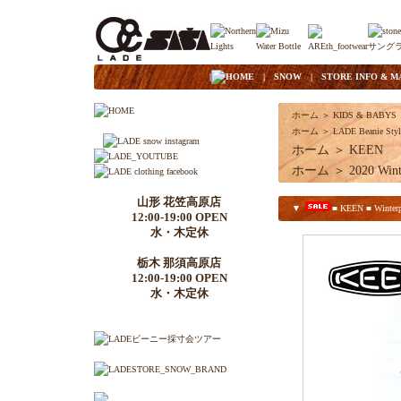
|
HOME
|
SNOW
|
STORE INFO & M
ホーム
＞
KIDS & BABYS
ホーム
＞
LADE Beanie Styl
ホーム
＞
KEEN
ホーム
＞
2020 Wint
山形 花笠高原店
▼
■ KEEN ■ Winterpo
12:00-19:00 OPEN
水・木定休
栃木 那須高原店
12:00-19:00 OPEN
水・木定休