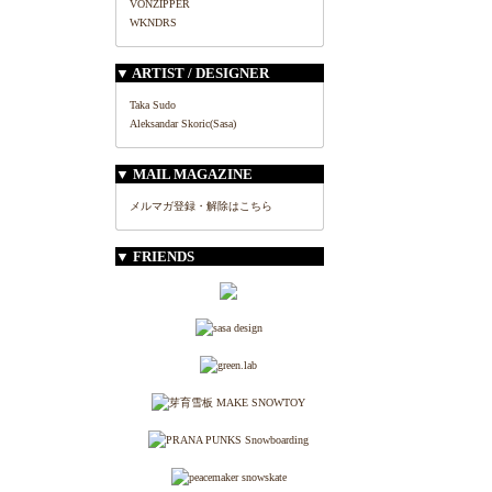
VONZIPPER
WKNDRS
▼ ARTIST / DESIGNER
Taka Sudo
Aleksandar Skoric(Sasa)
▼ MAIL MAGAZINE
メルマガ登録・解除はこちら
▼ FRIENDS