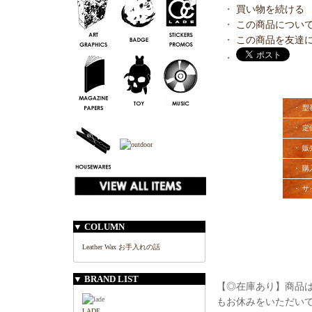
・
買い物を続ける
・
この商品につい
・
この商品を友達
・
・ 型
・ 定
・ 販
・ 購
・ サ
▼ COLUMN
Leather Wax お手入れの話
▼ BRAND LIST
【◎在庫あり】商品は
もお休みをいただい
LADE