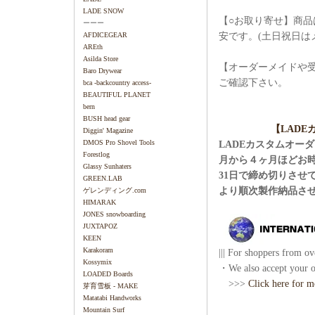
LADE SNOW
【○お取り寄せ】商品
ーーー
安です。(土日祝日は
AFDICEGEAR
AREth
Asilda Store
【オーダーメイドや
Baro Drywear
ご確認下さい。
bca -backcountry access-
BEAUTIFUL PLANET
bern
BUSH head gear
【LAD
Diggin' Magazine
DMOS Pro Shovel Tools
LADEカスタムオー
Forestlog
月から４ヶ月ほどお
Glassy Sunhaters
31日で締め切りさせ
GREEN.LAB
より順次製作納品さ
ゲレンディング.com
HIMARAK
JONES snowboarding
JUXTAPOZ
KEEN
Karakoram
||| For shoppers from ove
Kossymix
・We also accept your or
LOADED Boards
>>>
Click here for m
芽育雪板 - MAKE
Matatabi Handworks
Mountain Surf