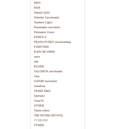
MIZU
MSR
Natural Spilit
Nidecker Snowboards
Northern Lights
Peacemaker snowskate
Permanent Union
POMOCA
PRANA PUNKS snowboarding
P.RHYTHM
RAIN OR SHINE
rasox
redi
ROARK
SALOMON snowboards
Sasa
SATORI movement
soundwax
SPARK R&D
Spectator
Stone-D
STORM
Therm-a-Rest
THE ROARK REVIVAL
TJ BRAND
TYMER