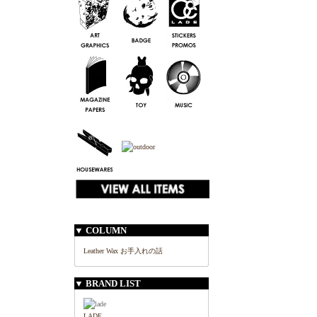
▼ COLUMN
Leather Wax お手入れの話
▼ BRAND LIST
LADE