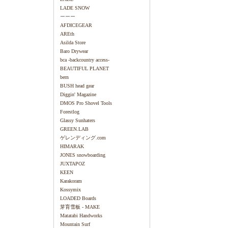
LADE SNOW
ーーー
AFDICEGEAR
AREth
Asilda Store
Baro Drywear
bca -backcountry access-
BEAUTIFUL PLANET
bern
BUSH head gear
Diggin' Magazine
DMOS Pro Shovel Tools
Forestlog
Glassy Sunhaters
GREEN.LAB
ゲレンディング.com
HIMARAK
JONES snowboarding
JUXTAPOZ
KEEN
Karakoram
Kossymix
LOADED Boards
芽育雪板 - MAKE
Matatabi Handworks
Mountain Surf