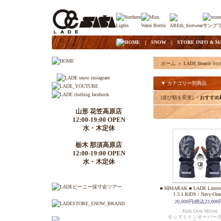
|
HOME
|
SNOW
|
STORE INFO & M
ホーム
＞
LADE Beanie Styl
▼ カテゴリー別商品
[並び順を変更]
・おすすめ
山形 花笠高原店
12:00-19:00 OPEN
水・木定休
栃木 那須高原店
12:00-19:00 OPEN
水・木定休
■ HIMARAK ■ LADE Limited
1.5.1.KIDS / Navy-Ora
20,000円(税込22,000
Kids Over Mitten
キッズミトンオーバー