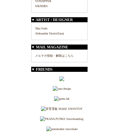
VONZIPPER
WKNDRS
▼ ARTIST / DESIGNER
Taka Sudo
Aleksandar Skoric(Sasa)
▼ MAIL MAGAZINE
メルマガ登録・解除はこちら
▼ FRIENDS