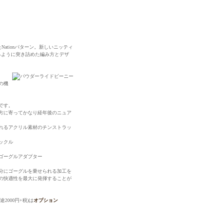
Nationパターン。新しいニッティ
るように突き詰めた編み方とデザ
の機
です。
方に寄ってかなり経年後のニュア
れるアクリル素材のチンストラッ
ックル
分にゴーグルを乗せられる加工を
の快適性を最大に発揮することが
000円+税)は
オプション