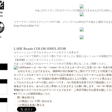
※あごのストラップのカラーリングの指定はできませんのでLADEに
イヤーフラップのライナーシープボア5色、メリノウール100%ボア８色から選択でき
Beige Boaがお勧めです。
LADE Beanie COLOR SIMULATOR
カラーシミュレータでカスタムイメージをテスト出来ます。
シミュレーターで制作したカラー通りでオーダーしたい場合にはシミュレータ画面左下
【備考欄】にコピー＆ペーストしてください。
※あくまで画面上でのカラーイメージですので実物と異なることをご理解ください。
■オプションの値段詳細はこちら
・
買い物を続ける
・
この商品について問い合わせる
・
この商品を友達に教える
・