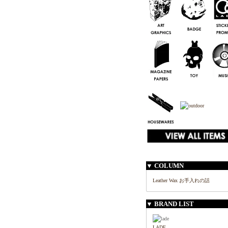
▼ COLUMN
Leather Wax お手入れの話
▼ BRAND LIST
LADE