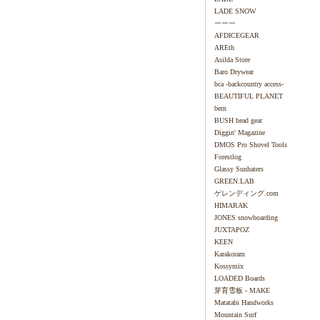
LADE SNOW
ーーー
AFDICEGEAR
AREth
Asilda Store
Baro Drywear
bca -backcountry access-
BEAUTIFUL PLANET
bern
BUSH head gear
Diggin' Magazine
DMOS Pro Shovel Tools
Forestlog
Glassy Sunhaters
GREEN.LAB
ゲレンディング.com
HIMARAK
JONES snowboarding
JUXTAPOZ
KEEN
Karakoram
Kossymix
LOADED Boards
芽育雪板 - MAKE
Matatabi Handworks
Mountain Surf