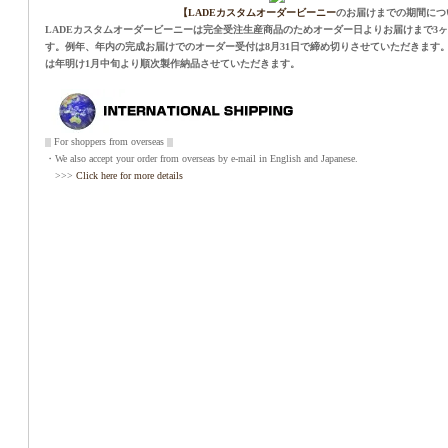
【LADEカスタムオーダービーニー
のお届けまでの期間につ
LADEカスタムオーダービーニーは完全受注生産商品のためオーダー日よりお届けまで3
す。例年、年内の完成お届けでのオーダー受付は8月31日で締め切りさせていただきます。
は年明け1月中旬より順次製作納品させていただきます。
||| For shoppers from overseas |||
・We also accept your order from overseas by e-mail in English and Japanese.
>>>
Click here for more details