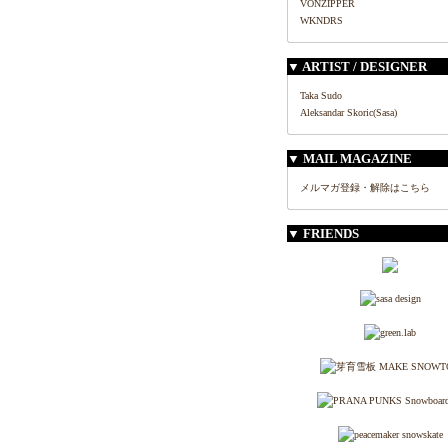
VONZIPPER
WKNDRS
▼ ARTIST / DESIGNER
Taka Sudo
Aleksandar Skoric(Sasa)
▼ MAIL MAGAZINE
メルマガ登録・解除はこちら
▼ FRIENDS