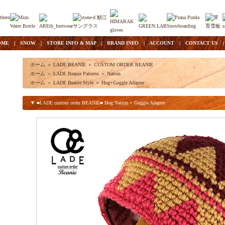
OME
|
SNOW
|
STORE INFO & MAP
|
BRAND INFO
|
ACCOUNT
|
CONTACT US
ホーム
＞
LADE BEANIE
＞
CUSTOM ORDER BEANIE
ホーム
＞
LADE Beanie Patterns
＞
Nation
ホーム
＞
LADE Beanie Style
＞
Hog+Goggle Adapter
▼ ■LADE custom order BEANIE■ Hog Nation + Goggle Adapter