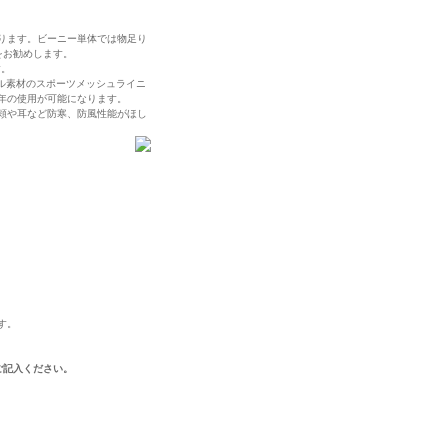
ります。ビーニー単体では物足り
をお勧めします。
す。
ステル素材のスポーツメッシュライニ
年の使用が可能になります。
ー。頬や耳など防寒、防風性能がほし
す。
ご記入ください。