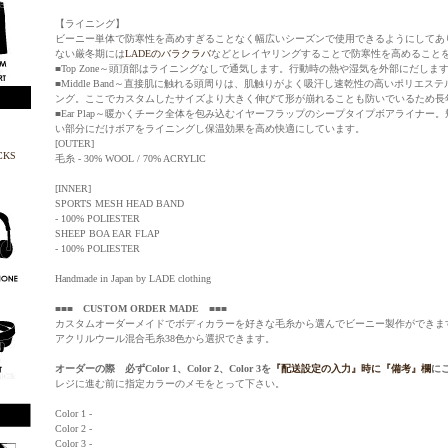
【ライニング】
ビーニー単体で防寒性を高めすぎることなく幅広いシーズンで使用できるようにしてあ
ない厳冬期には
LADEのバラクラバ
などとレイヤリングすることで防寒性を高めること
■Top Zone～頭頂部はライニングなしで通気します。行動時の熱や湿気を外部にだしま
■Middle Band～直接肌に触れる頭周りは、肌触りがよく吸汗し速乾性の高いポリエ
ング。ここでカスタムしたサイズより大きく伸びて形が崩れることも防いでいるため長
■Ear Plap～暖かくチーク全体を包み込むイヤーフラップのシープタイプボアライナ
い部分にだけボアをライニングし保温効果を高め快適にしています。
[OUTER]
毛糸 - 30% WOOL / 70% ACRYLIC
[INNER]
SPORTS MESH HEAD BAND
- 100% POLIESTER
SHEEP BOA EAR FLAP
- 100% POLIESTER
Handmade in Japan by LADE clothing
■■■
CUSTOM ORDER MADE
■■■
カスタムオーダーメイドでボディカラーを好きな毛糸から選んでビーニー製作ができま
アクリルウール混合毛糸38色から選択できます。
オーダーの際 必ずColor 1、Color 2、Color 3を
『配送設定の入力』時に『備考』欄
に
レジに進む前に指定カラーのメモをとって下さい。
Color 1 -
Color 2 -
Color 3 -