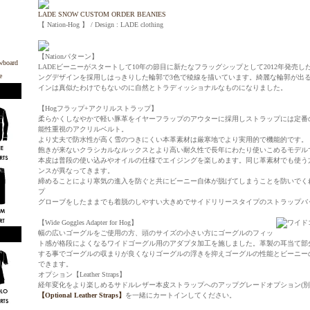
LADE SNOW CUSTOM ORDER BEANIES
【 Nation-Hog 】 / Design : LADE clothing
【Nationパターン】
LADEビーニーがスタートして10年の節目に新たなフラッグシップとして2012年発売した
ングデザインを採用しはっきりした輪郭で3色で稜線を描いています。綺麗な輪郭が出
インは真似たわけでもないのに自然とトラディッショナルなものになりました。
【Hogフラップ+アクリルストラップ】
柔らかくしなやかで軽い豚革をイヤーフラップのアウターに採用しストラップには定番
能性重視のアクリルベルト。
より丈夫で防水性が高く雪のつきにくい本革素材は厳寒地でより実用的で機能的です。
飽きが来ないクラシカルなルックスとより高い耐久性で長年にわたり使いこめるモデル
本皮は普段の使い込みやオイルの仕様でエイジングを楽しめます。同じ革素材でも使う
ンスが異なってきます。
締めることにより寒気の進入を防ぐと共にビーニー自体が脱げてしまうことを防いでく
プ
グローブをしたままでも着脱のしやすい大きめでサイドリリースタイプのストラップバ
【Wide Goggles Adapter for Hog】
幅の広いゴーグルをご使用の方、頭のサイズの小さい方にゴーグルのフィッ
ト感が格段によくなるワイドゴーグル用のアダプタ加工を施しました。革製の耳当て部
する事でゴーグルの収まりが良くなりゴーグルの浮きを抑えゴーグルの性能とビーニー
できます。
オプション【Leather Straps】
経年変化をより楽しめるサドルレザー本皮ストラップへのアップグレードオプション(別途2
【Optional Leather Straps】
を一緒にカートインしてください。