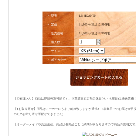
・ 型番
LB-HGANTN
・ 定価
11,800円(税込12,980円)
・ 販売価格
11,800円(税込12,980円)
・ 購入数
・ サイズ
・ ボアカラー
【◎在庫あり】商品は即日発送可能です。※花笠高原店舗定休日(水・木曜日)は発送業務
【○お取り寄せ】商品はメーカーにもより前後致しますが通常3～5営業日でのお届けが目
のためお取り寄せ手配ができません)
【オーダーメイドや受注生産】商品は各商品ごとに納期が異なりますので商品の説明文で