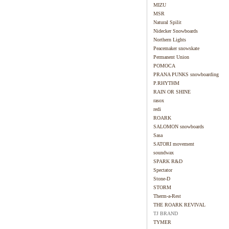
MIZU
MSR
Natural Spilit
Nidecker Snowboards
Northern Lights
Peacemaker snowskate
Permanent Union
POMOCA
PRANA PUNKS snowboarding
P.RHYTHM
RAIN OR SHINE
rasox
redi
ROARK
SALOMON snowboards
Sasa
SATORI movement
soundwax
SPARK R&D
Spectator
Stone-D
STORM
Therm-a-Rest
THE ROARK REVIVAL
TJ BRAND
TYMER