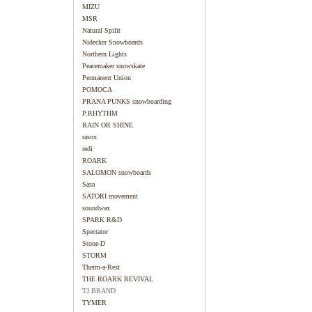
MIZU
MSR
Natural Spilit
Nidecker Snowboards
Northern Lights
Peacemaker snowskate
Permanent Union
POMOCA
PRANA PUNKS snowboarding
P.RHYTHM
RAIN OR SHINE
rasox
redi
ROARK
SALOMON snowboards
Sasa
SATORI movement
soundwax
SPARK R&D
Spectator
Stone-D
STORM
Therm-a-Rest
THE ROARK REVIVAL
TJ BRAND
TYMER