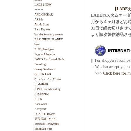
LADE SNOW
【LAD
ーーー
AFDICEGEAR
LADEカスタムオー
AREth
月から４ヶ月ほどお
Asilda Store
31日で締め切りさせ
Baro Drywear
より順次製作納品さ
bca -backcountry access-
BEAUTIFUL PLANET
bern
BUSH head gear
Diggin' Magazine
DMOS Pro Shovel Tools
||| For shoppers from ove
Forestlog
・We also accept your or
Glassy Sunhaters
>>>
Click here for m
GREEN.LAB
ゲレンディング.com
HIMARAK
JONES snowboarding
JUXTAPOZ
KEEN
Karakoram
Kossymix
LOADED Boards
芽育雪板 - MAKE
Matatabi Handworks
Mountain Surf