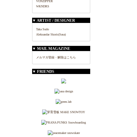
VONZIPPER
WKNDRS
▼ ARTIST / DESIGNER
Taka Sudo
Aleksandar Skoric(Sasa)
▼ MAIL MAGAZINE
メルマガ登録・解除はこちら
▼ FRIENDS