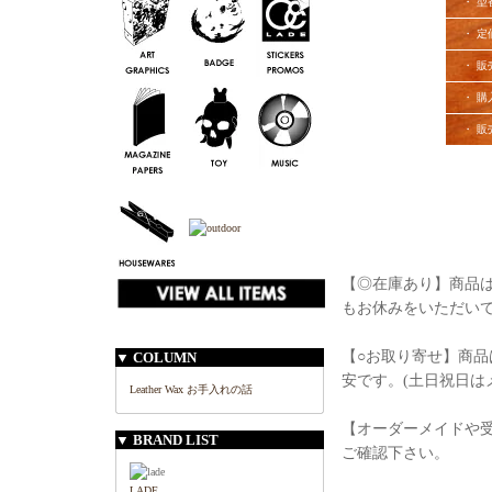
・ 型
・ 定
・ 販
・ 購
・ 販
【◎在庫あり】商品は
もお休みをいただい
【○お取り寄せ】商品
▼ COLUMN
安です。(土日祝日は
Leather Wax お手入れの話
【オーダーメイドや
▼ BRAND LIST
ご確認下さい。
LADE