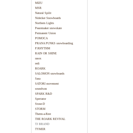
MIZU
MSR
Natural Spilit
Nidecker Snowboards
Northern Lights
Peacemaker snowskate
Permanent Union
POMOCA
PRANA PUNKS snowboarding
P.RHYTHM
RAIN OR SHINE
rasox
redi
ROARK
SALOMON snowboards
Sasa
SATORI movement
soundwax
SPARK R&D
Spectator
Stone-D
STORM
Therm-a-Rest
THE ROARK REVIVAL
TJ BRAND
TYMER