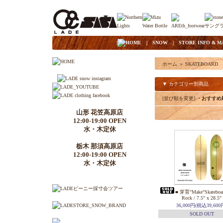
|
HOME
|
SNOW
|
STORE INFO & M
ホーム
＞
SKATEBOARD
▼ カテゴリー別商品
[並び順を変更]
・おすすめ
山形 花笠高原店
12:00-19:00 OPEN
水・木定休
栃木 那須高原店
12:00-19:00 OPEN
水・木定休
■ 芽育"Make"Skateboard
Rock / 7.5" x 28.5"
36,000円(税込39,600
SOLD OUT