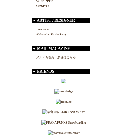
VONZIPPER
WKNDRS
▼ ARTIST / DESIGNER
Taka Sudo
Aleksandar Skoric(Sasa)
▼ MAIL MAGAZINE
メルマガ登録・解除はこちら
▼ FRIENDS