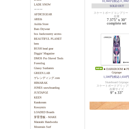
10,360円(税込11,396
LADE SNOW
SOLD OUT
ーーー
スケートボードコンプリー
AFDICEGEAR
在庫
AREth
7.375" x 30"
complete set
Asilda Store
Baro Drywear
bca -backcountry access-
BEAUTIFUL PLANET
bern
BUSH head gear
Diggin' Magazine
DMOS Pro Shovel Tools
Forestlog
Glassy Sunhaters
■ DARKROOM ■ PR
Griptape
GREEN.LAB
1,500円(税込1,650円
ゲレンディング.com
Skateboard Griptape
HIMARAK
スケートボードグリップ
JONES snowboarding
在庫サイズ
9" x 33"
JUXTAPOZ
KEEN
Karakoram
Kossymix
LOADED Boards
芽育雪板 - MAKE
Matatabi Handworks
Mountain Surf