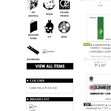
キ
在庫
■ DARKROOM ■ 
VORTEX - Griptape
1,500円(税込1,650円
Skateboard Griptape
スケートボードグリップ
在庫サイズ
9" x 33"
▼ COLUMN
Leather Wax お手入れの話
▼ BRAND LIST
■ ELEMENT ■ Com
Skateboard Set 7.375" x
LADE